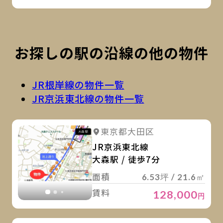
お探しの駅の沿線の他の物件
JR根岸線の物件一覧
JR京浜東北線の物件一覧
詳
詳細を見る
東京都大田区
詳細を見る
JR京浜東北線
大森駅 / 徒歩7分
面積
6.53坪 / 21.6㎡
賃料
128,000
円