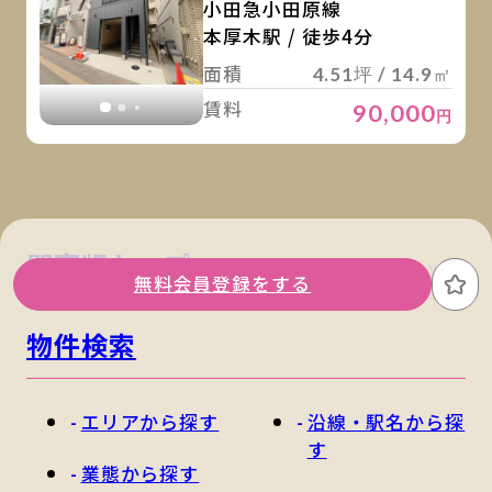
小田急小田原線
本厚木駅 / 徒歩4分
面積
4.51坪 / 14.9㎡
賃料
90,000
円
関東版トップ
関西版トップ
無料会員登録をする
お
物件検索
エリアから探す
沿線・駅名から探
す
業態から探す