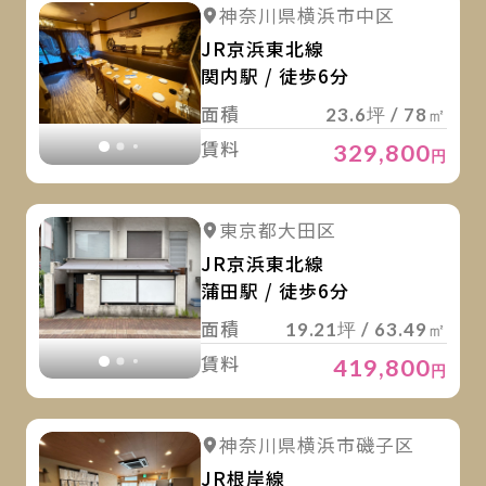
詳
詳細を見る
神奈川県横浜市中区
詳細を見る
JR京浜東北線
関内駅 / 徒歩6分
面積
23.6坪 / 78㎡
賃料
329,800
円
詳
詳細を見る
東京都大田区
詳細を見る
JR京浜東北線
蒲田駅 / 徒歩6分
面積
19.21坪 / 63.49㎡
賃料
419,800
円
詳
詳細を見る
神奈川県横浜市磯子区
詳細を見る
JR根岸線