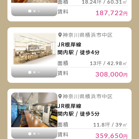
面積
18.24坪 / 60.31㎡
賃料
187,722
円
詳
詳細を見る
神奈川県横浜市中区
詳細を見る
JR根岸線
関内駅 / 徒歩4分
面積
13坪 / 42.98㎡
賃料
308,000
円
詳
詳細を見る
神奈川県横浜市中区
詳細を見る
JR根岸線
関内駅 / 徒歩5分
面積
11.8坪 / 39㎡
賃料
359,650
円