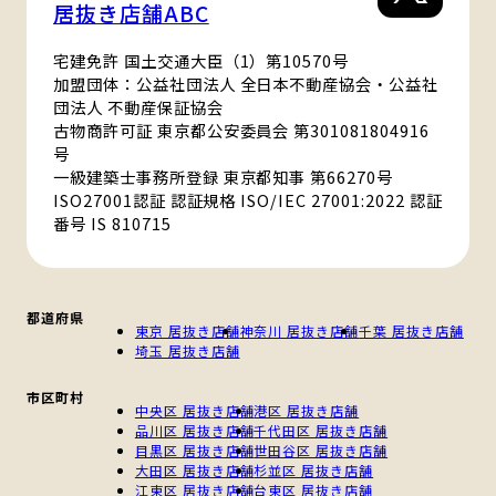
居抜き店舗ABC
宅建免許 国土交通大臣（1）第10570号
加盟団体：公益社団法人 全日本不動産協会・公益社
団法人 不動産保証協会
古物商許可証 東京都公安委員会 第301081804916
号
一級建築士事務所登録 東京都知事 第66270号
ISO27001認証 認証規格 ISO/IEC 27001:2022 認証
番号 IS 810715
都道府県
東京 居抜き店舗
神奈川 居抜き店舗
千葉 居抜き店舗
埼玉 居抜き店舗
市区町村
中央区 居抜き店舗
港区 居抜き店舗
品川区 居抜き店舗
千代田区 居抜き店舗
目黒区 居抜き店舗
世田谷区 居抜き店舗
大田区 居抜き店舗
杉並区 居抜き店舗
江東区 居抜き店舗
台東区 居抜き店舗