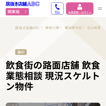
居抜き物件・貸店舗での
関東版
TEL
会員登録・ログイン
居抜き店舗ABC
神奈川県
横浜市中区
石川町駅
狭小
飲食街の路面店舗 飲食
業態相談 現況スケルト
ン物件