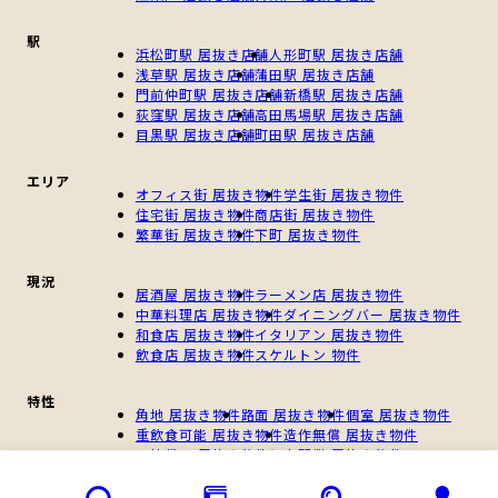
駅
浜松町駅 居抜き店舗
人形町駅 居抜き店舗
浅草駅 居抜き店舗
蒲田駅 居抜き店舗
門前仲町駅 居抜き店舗
新橋駅 居抜き店舗
荻窪駅 居抜き店舗
高田馬場駅 居抜き店舗
目黒駅 居抜き店舗
町田駅 居抜き店舗
エリア
オフィス街 居抜き物件
学生街 居抜き物件
住宅街 居抜き物件
商店街 居抜き物件
繁華街 居抜き物件
下町 居抜き物件
現況
居酒屋 居抜き物件
ラーメン店 居抜き物件
中華料理店 居抜き物件
ダイニングバー 居抜き物件
和食店 居抜き物件
イタリアン 居抜き物件
飲食店 居抜き物件
スケルトン 物件
特性
角地 居抜き物件
路面 居抜き物件
個室 居抜き物件
重飲食可能 居抜き物件
造作無償 居抜き物件
一棟貸し 居抜き物件
個人開業 居抜き物件
新規開業 居抜き物件