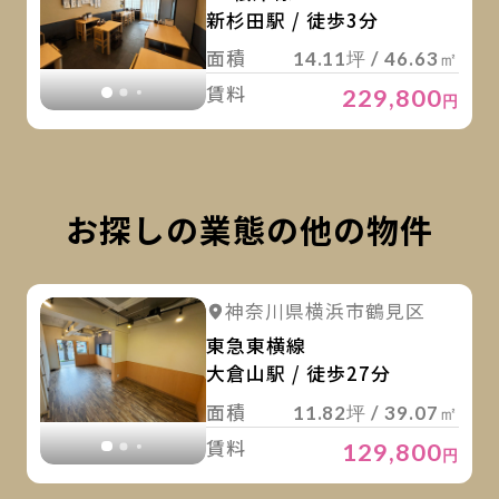
新杉田駅 / 徒歩3分
面積
14.11坪 / 46.63㎡
賃料
229,800
円
お探しの業態の他の物件
詳
詳細を見る
神奈川県横浜市鶴見区
詳細を見る
東急東横線
大倉山駅 / 徒歩27分
面積
11.82坪 / 39.07㎡
賃料
129,800
円