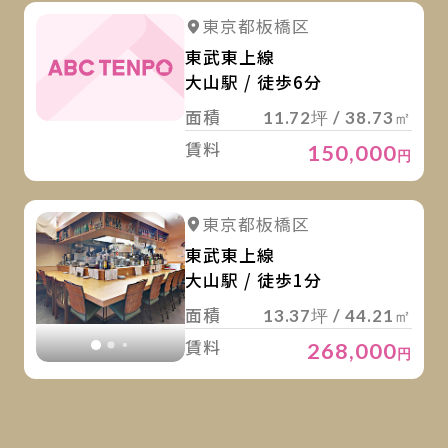
詳
東京都板橋区
東武東上線
大山駅 / 徒歩6分
面積
11.72坪 / 38.73㎡
賃料
150,000
円
詳
詳細を見る
東京都板橋区
詳細を見る
東武東上線
大山駅 / 徒歩1分
面積
13.37坪 / 44.21㎡
賃料
268,000
円