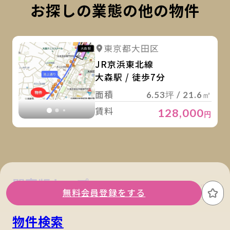
お探しの業態の他の物件
詳
詳細を見る
東京都大田区
詳細を見る
JR京浜東北線
大森駅 / 徒歩7分
面積
6.53坪 / 21.6㎡
賃料
128,000
円
関東版トップ
関西版トップ
無料会員登録をする
お
物件検索