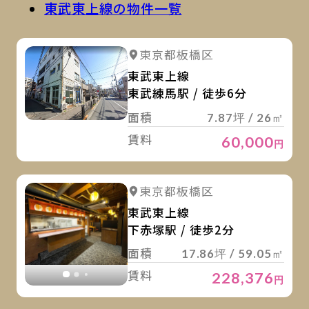
東武東上線の物件一覧
詳
詳細を見る
東京都板橋区
東武東上線
東武練馬駅 / 徒歩6分
面積
7.87坪 / 26㎡
賃料
60,000
円
詳
詳細を見る
東京都板橋区
詳細を見る
東武東上線
下赤塚駅 / 徒歩2分
面積
17.86坪 / 59.05㎡
賃料
228,376
円