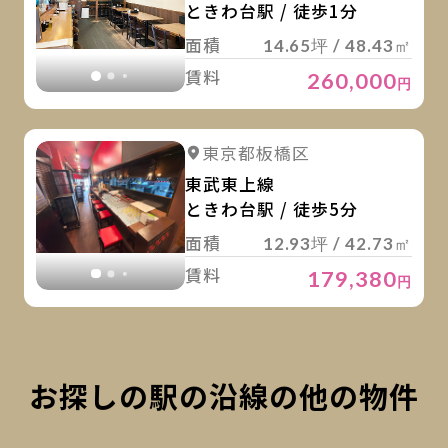
ときわ台駅 / 徒歩1分
面積
14.65坪 / 48.43㎡
賃料
260,000
円
詳
詳細を見る
東京都板橋区
詳細を見る
東武東上線
ときわ台駅 / 徒歩5分
面積
12.93坪 / 42.73㎡
賃料
179,380
円
お探しの駅の沿線の他の物件