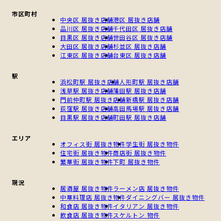
市区町村
中央区 居抜き店舗
港区 居抜き店舗
品川区 居抜き店舗
千代田区 居抜き店舗
目黒区 居抜き店舗
世田谷区 居抜き店舗
大田区 居抜き店舗
杉並区 居抜き店舗
江東区 居抜き店舗
台東区 居抜き店舗
駅
浜松町駅 居抜き店舗
人形町駅 居抜き店舗
浅草駅 居抜き店舗
蒲田駅 居抜き店舗
門前仲町駅 居抜き店舗
新橋駅 居抜き店舗
荻窪駅 居抜き店舗
高田馬場駅 居抜き店舗
目黒駅 居抜き店舗
町田駅 居抜き店舗
エリア
オフィス街 居抜き物件
学生街 居抜き物件
住宅街 居抜き物件
商店街 居抜き物件
繁華街 居抜き物件
下町 居抜き物件
現況
居酒屋 居抜き物件
ラーメン店 居抜き物件
中華料理店 居抜き物件
ダイニングバー 居抜き物件
和食店 居抜き物件
イタリアン 居抜き物件
飲食店 居抜き物件
スケルトン 物件