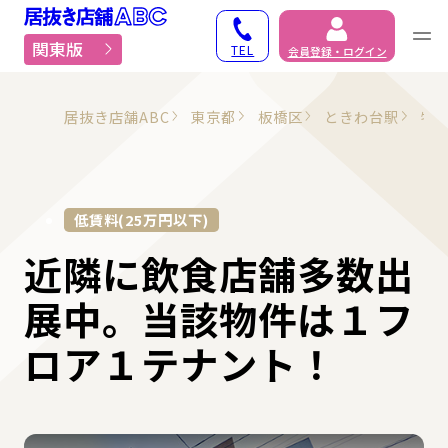
居抜き物件・貸店舗での
関東版
TEL
会員登録・ログイン
居抜き店舗ABC
東京都
板橋区
ときわ台駅
物
低賃料(25万円以下)
近隣に飲食店舗多数出
展中。当該物件は１フ
ロア１テナント！