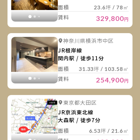
面積
23.6坪 / 78㎡
賃料
329,800
円
詳
詳細を見る
神奈川県横浜市中区
詳細を見る
JR根岸線
関内駅 / 徒歩11分
面積
31.33坪 / 103.58㎡
賃料
254,900
円
詳
詳細を見る
東京都大田区
詳細を見る
JR京浜東北線
大森駅 / 徒歩7分
面積
6.53坪 / 21.6㎡