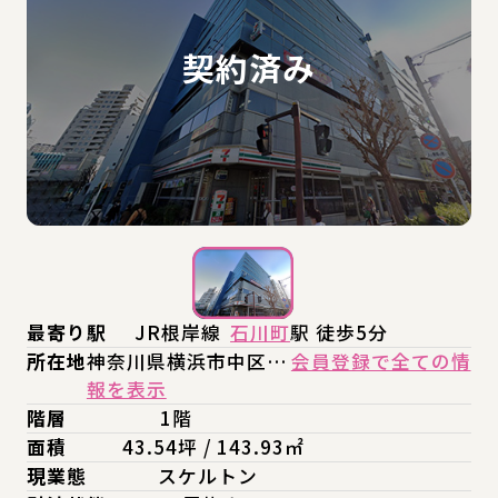
最寄り駅
JR根岸線
石川町
駅 徒歩5分
所在地
神奈川県横浜市中区…
会員登録で全ての情
報を表示
階層
1階
面積
43.54坪 / 143.93㎡
現業態
スケルトン