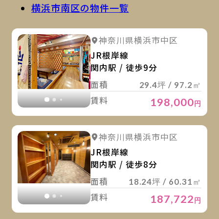
横浜市南区の物件一覧
詳
詳細を見る
神奈川県横浜市中区
詳細を見る
JR根岸線
関内駅 / 徒歩9分
面積
29.4坪 / 97.2㎡
賃料
198,000
円
詳
詳細を見る
神奈川県横浜市中区
詳細を見る
JR根岸線
関内駅 / 徒歩8分
面積
18.24坪 / 60.31㎡
賃料
187,722
円