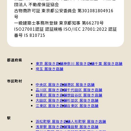
団法人 不動産保証協会
古物商許可証 東京都公安委員会 第301081804916
号
一級建築士事務所登録 東京都知事 第66270号
ISO27001認証 認証規格 ISO/IEC 27001:2022 認証
番号 IS 810715
都道府県
東京 居抜き店舗
神奈川 居抜き店舗
千葉 居抜き店舗
埼玉 居抜き店舗
市区町村
中央区 居抜き店舗
港区 居抜き店舗
品川区 居抜き店舗
千代田区 居抜き店舗
目黒区 居抜き店舗
世田谷区 居抜き店舗
大田区 居抜き店舗
杉並区 居抜き店舗
江東区 居抜き店舗
台東区 居抜き店舗
駅
浜松町駅 居抜き店舗
人形町駅 居抜き店舗
浅草駅 居抜き店舗
蒲田駅 居抜き店舗