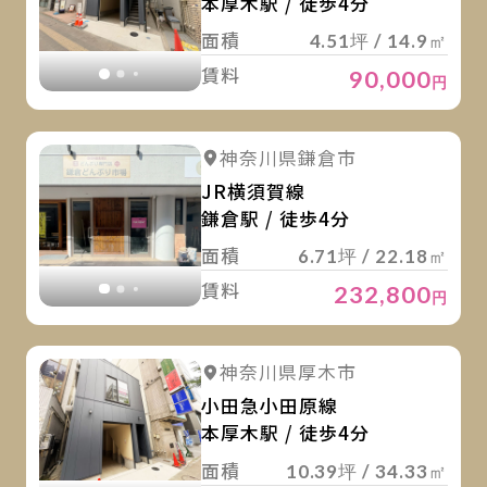
本厚木駅 / 徒歩4分
面積
4.51坪 / 14.9㎡
賃料
90,000
円
詳
詳細を見る
神奈川県鎌倉市
詳細を見る
JR横須賀線
鎌倉駅 / 徒歩4分
面積
6.71坪 / 22.18㎡
賃料
232,800
円
詳
詳細を見る
神奈川県厚木市
詳細を見る
小田急小田原線
本厚木駅 / 徒歩4分
面積
10.39坪 / 34.33㎡