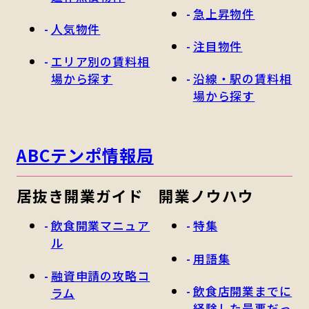
急上昇物件
人気物件
注目物件
エリア別の賃料相
場から探す
沿線・駅の賃料相
場から探す
ABCテンポ情報局
居抜き開業ガイド
開業ノウハウ
飲食開業マニュア
特集
ル
用語集
融資申請の攻略コ
飲食店開業までに
ラム
経験した最悪だっ