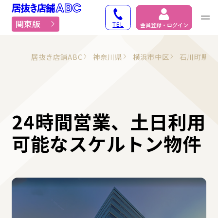
居抜き物件・貸店舗での
関東版
TEL
会員登録・ログイン
居抜き店舗ABC
神奈川県
横浜市中区
石川町駅
24時間営業、土日利用
可能なスケルトン物件