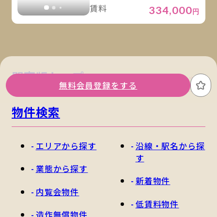
賃料
334,000
円
関東版トップ
関西版トップ
無料会員登録をする
お
物件検索
エリアから探す
沿線・駅名から探
す
業態から探す
新着物件
内覧会物件
低賃料物件
造作無償物件