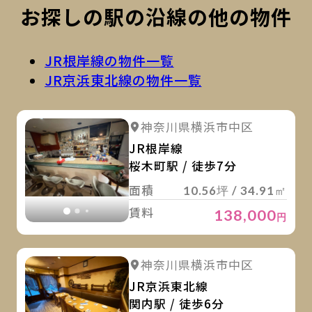
お探しの駅の沿線の他の物件
JR根岸線の物件一覧
JR京浜東北線の物件一覧
詳
詳細を見る
神奈川県横浜市中区
詳細を見る
JR根岸線
桜木町駅 / 徒歩7分
面積
10.56坪 / 34.91㎡
賃料
138,000
円
詳
詳細を見る
神奈川県横浜市中区
詳細を見る
JR京浜東北線
関内駅 / 徒歩6分