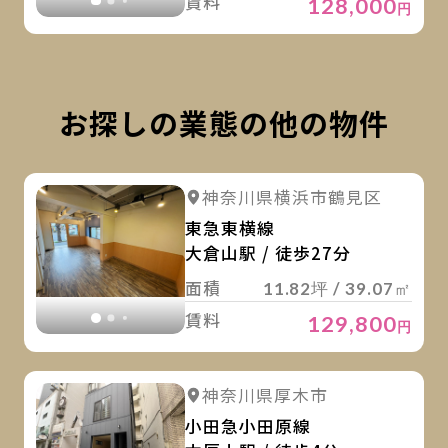
賃料
128,000
円
お探しの業態の他の物件
詳
詳細を見る
神奈川県横浜市鶴見区
詳細を見る
東急東横線
大倉山駅 / 徒歩27分
面積
11.82坪 / 39.07㎡
賃料
129,800
円
詳
詳細を見る
神奈川県厚木市
詳細を見る
小田急小田原線