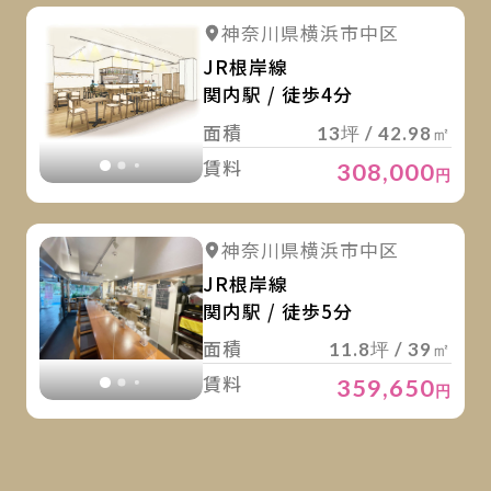
詳
詳細を見る
神奈川県横浜市中区
詳細を見る
JR根岸線
関内駅 / 徒歩4分
面積
13坪 / 42.98㎡
賃料
308,000
円
詳
詳細を見る
神奈川県横浜市中区
詳細を見る
JR根岸線
関内駅 / 徒歩5分
面積
11.8坪 / 39㎡
賃料
359,650
円