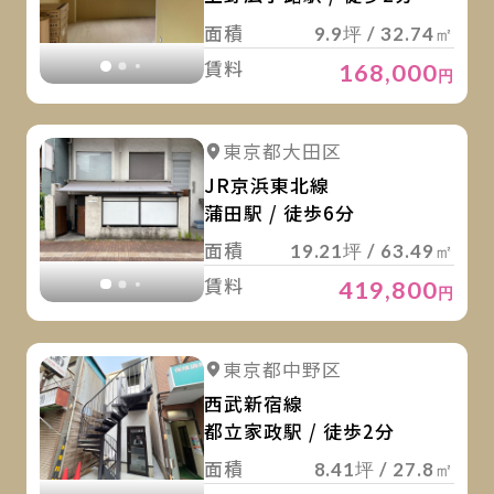
面積
9.9坪 / 32.74㎡
賃料
168,000
円
詳
詳細を見る
東京都大田区
詳細を見る
JR京浜東北線
蒲田駅 / 徒歩6分
面積
19.21坪 / 63.49㎡
賃料
419,800
円
詳
詳細を見る
東京都中野区
詳細を見る
西武新宿線
都立家政駅 / 徒歩2分
面積
8.41坪 / 27.8㎡