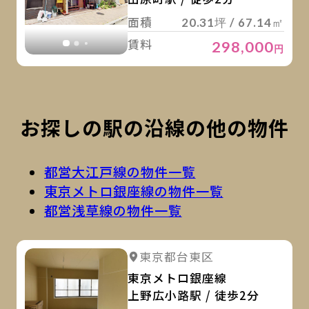
面積
20.31坪 / 67.14㎡
賃料
298,000
円
お探しの駅の沿線の他の物件
都営大江戸線の物件一覧
東京メトロ銀座線の物件一覧
都営浅草線の物件一覧
詳
詳細を見る
東京都台東区
詳細を見る
東京メトロ銀座線
上野広小路駅 / 徒歩2分