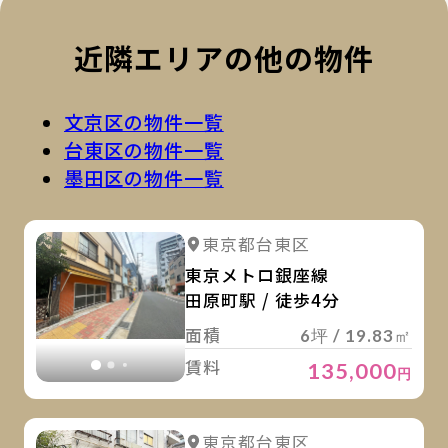
近隣エリアの他の物件
文京区の物件一覧
台東区の物件一覧
墨田区の物件一覧
詳
詳細を見る
東京都台東区
詳細を見る
東京メトロ銀座線
田原町駅 / 徒歩4分
面積
6坪 / 19.83㎡
賃料
135,000
円
詳
詳細を見る
東京都台東区
詳細を見る