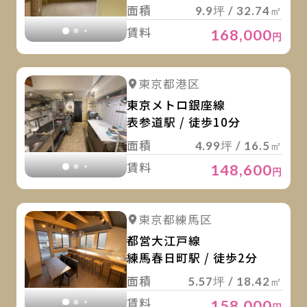
面積
9.9坪 / 32.74㎡
賃料
168,000
円
詳
詳細を見る
東京都港区
詳細を見る
東京メトロ銀座線
表参道駅 / 徒歩10分
面積
4.99坪 / 16.5㎡
賃料
148,600
円
詳
詳細を見る
東京都練馬区
詳細を見る
都営大江戸線
練馬春日町駅 / 徒歩2分
面積
5.57坪 / 18.42㎡
賃料
158,000