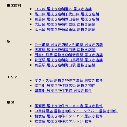
市区町村
中央区 居抜き店舗
港区 居抜き店舗
品川区 居抜き店舗
千代田区 居抜き店舗
目黒区 居抜き店舗
世田谷区 居抜き店舗
大田区 居抜き店舗
杉並区 居抜き店舗
江東区 居抜き店舗
台東区 居抜き店舗
駅
浜松町駅 居抜き店舗
人形町駅 居抜き店舗
浅草駅 居抜き店舗
蒲田駅 居抜き店舗
門前仲町駅 居抜き店舗
新橋駅 居抜き店舗
荻窪駅 居抜き店舗
高田馬場駅 居抜き店舗
目黒駅 居抜き店舗
町田駅 居抜き店舗
エリア
オフィス街 居抜き物件
学生街 居抜き物件
住宅街 居抜き物件
商店街 居抜き物件
繁華街 居抜き物件
下町 居抜き物件
現況
居酒屋 居抜き物件
ラーメン店 居抜き物件
中華料理店 居抜き物件
ダイニングバー 居抜き物件
和食店 居抜き物件
イタリアン 居抜き物件
飲食店 居抜き物件
スケルトン 物件