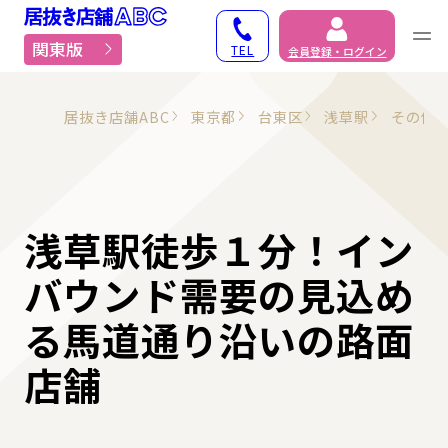
居抜き物件・貸店舗での
関東版
TEL
会員登録・ログイン
居抜き店舗ABC
東京都
台東区
浅草駅
その他
浅草駅徒歩１分！イン
バウンド需要の見込め
る馬道通り沿いの路面
店舗