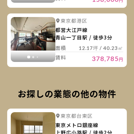
円
詳
詳細を見る
東京都港区
詳細を見る
都営大江戸線
青山一丁目駅 / 徒歩3分
面積
12.17坪 / 40.23㎡
賃料
378,785
円
お探しの業態の他の物件
詳
詳細を見る
東京都台東区
詳細を見る
東京メトロ銀座線
上野広小路駅 / 徒歩2分