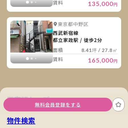
賃料
135,000
円
詳
詳細を見る
東京都中野区
詳細を見る
西武新宿線
都立家政駅 / 徒歩2分
面積
8.41坪 / 27.8㎡
賃料
165,000
円
関東版トップ
関西版トップ
無料会員登録をする
お
物件検索