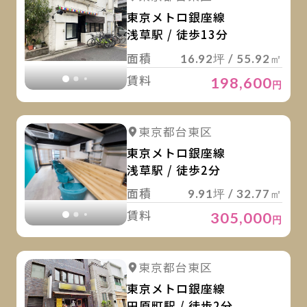
東京メトロ銀座線
浅草駅 / 徒歩13分
面積
16.92坪 / 55.92㎡
賃料
198,600
円
詳
詳細を見る
東京都台東区
詳細を見る
東京メトロ銀座線
浅草駅 / 徒歩2分
面積
9.91坪 / 32.77㎡
賃料
305,000
円
詳
詳細を見る
東京都台東区
詳細を見る
東京メトロ銀座線
田原町駅 / 徒歩2分