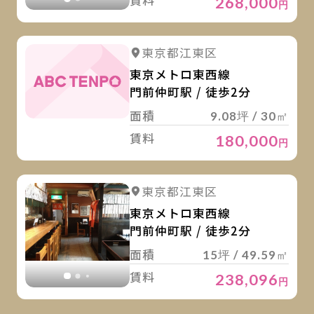
268,000
円
詳
東京都江東区
東京メトロ東西線
門前仲町駅 / 徒歩2分
面積
9.08坪 / 30㎡
賃料
180,000
円
詳
詳細を見る
東京都江東区
詳細を見る
東京メトロ東西線
門前仲町駅 / 徒歩2分
面積
15坪 / 49.59㎡
賃料
238,096
円