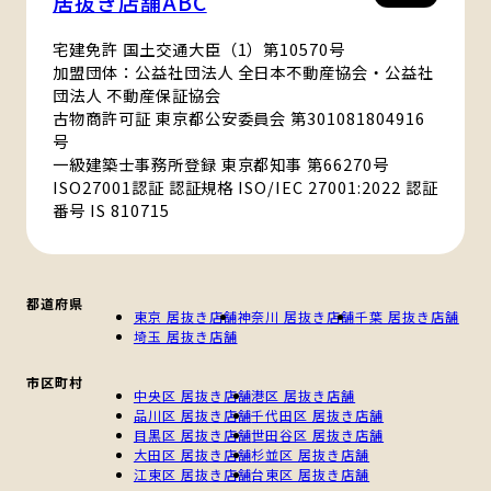
居抜き店舗ABC
宅建免許 国土交通大臣（1）第10570号
加盟団体：公益社団法人 全日本不動産協会・公益社
団法人 不動産保証協会
古物商許可証 東京都公安委員会 第301081804916
号
一級建築士事務所登録 東京都知事 第66270号
ISO27001認証 認証規格 ISO/IEC 27001:2022 認証
番号 IS 810715
都道府県
東京 居抜き店舗
神奈川 居抜き店舗
千葉 居抜き店舗
埼玉 居抜き店舗
市区町村
中央区 居抜き店舗
港区 居抜き店舗
品川区 居抜き店舗
千代田区 居抜き店舗
目黒区 居抜き店舗
世田谷区 居抜き店舗
大田区 居抜き店舗
杉並区 居抜き店舗
江東区 居抜き店舗
台東区 居抜き店舗