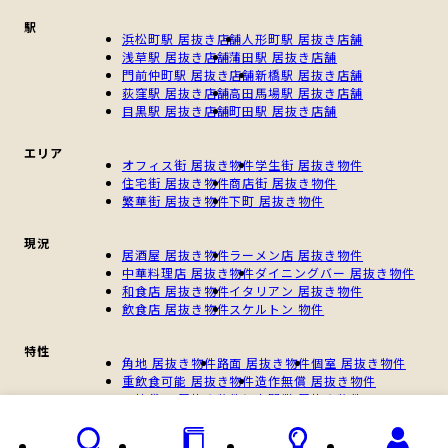
駅
浜松町駅 居抜き店舗
人形町駅 居抜き店舗
浅草駅 居抜き店舗
蒲田駅 居抜き店舗
門前仲町駅 居抜き店舗
新橋駅 居抜き店舗
荻窪駅 居抜き店舗
高田馬場駅 居抜き店舗
目黒駅 居抜き店舗
町田駅 居抜き店舗
エリア
オフィス街 居抜き物件
学生街 居抜き物件
住宅街 居抜き物件
商店街 居抜き物件
繁華街 居抜き物件
下町 居抜き物件
現況
居酒屋 居抜き物件
ラーメン店 居抜き物件
中華料理店 居抜き物件
ダイニングバー 居抜き物件
和食店 居抜き物件
イタリアン 居抜き物件
飲食店 居抜き物件
スケルトン 物件
特性
角地 居抜き物件
路面 居抜き物件
個室 居抜き物件
重飲食可能 居抜き物件
造作無償 居抜き物件
一棟貸し 居抜き物件
個人開業 居抜き物件
新規開業 居抜き物件