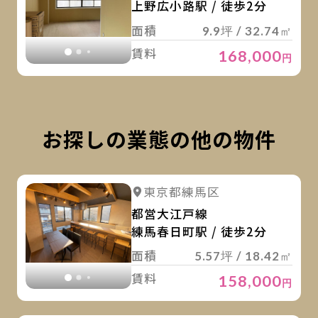
上野広小路駅 / 徒歩2分
面積
9.9坪 / 32.74㎡
賃料
168,000
円
お探しの業態の他の物件
詳
詳細を見る
東京都練馬区
詳細を見る
都営大江戸線
練馬春日町駅 / 徒歩2分
面積
5.57坪 / 18.42㎡
賃料
158,000
円