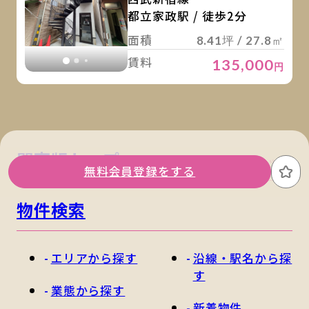
都立家政駅 / 徒歩2分
面積
8.41坪 / 27.8㎡
賃料
135,000
円
関東版トップ
関西版トップ
無料会員登録をする
お
物件検索
エリアから探す
沿線・駅名から探
す
業態から探す
新着物件