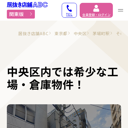
居抜き物件・貸店舗での
関東版
TEL
会員登録・ログイン
居抜き店舗ABC
東京都
中央区
茅場町駅
その
中央区内では希少な工
場・倉庫物件！