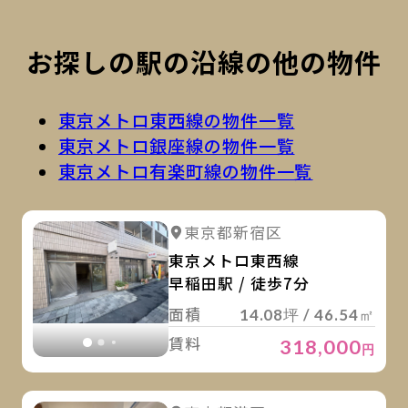
お探しの駅の沿線の他の物件
東京メトロ東西線の物件一覧
東京メトロ銀座線の物件一覧
東京メトロ有楽町線の物件一覧
詳
詳細を見る
東京都新宿区
詳細を見る
東京メトロ東西線
早稲田駅 / 徒歩7分
面積
14.08坪 / 46.54㎡
賃料
318,000
円
詳