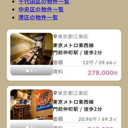
千代田区の物件一覧
中央区の物件一覧
港区の物件一覧
詳
詳細を見る
東京都江東区
詳細を見る
東京メトロ東西線
門前仲町駅 / 徒歩2分
面積
12坪 / 39.66㎡
賃料
278,000
円
詳
詳細を見る
東京都江東区
詳細を見る
東京メトロ東西線
門前仲町駅 / 徒歩2分
面積
20.96坪 / 69.3㎡
賃料