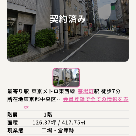
最寄り駅
東京メトロ東西線
茅場町
駅 徒歩7分
所在地
東京都中央区…
会員登録で全ての情報を表
示
階層
1階
面積
126.37坪 / 417.75㎡
現業態
工場・倉庫跡