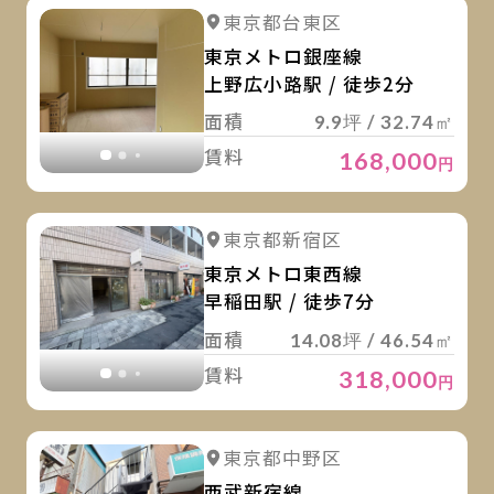
詳
詳細を見る
東京都台東区
詳細を見る
東京メトロ銀座線
上野広小路駅 / 徒歩2分
面積
9.9坪 / 32.74㎡
賃料
168,000
円
詳
詳細を見る
東京都新宿区
詳細を見る
東京メトロ東西線
早稲田駅 / 徒歩7分
面積
14.08坪 / 46.54㎡
賃料
318,000
円
詳
詳細を見る
東京都中野区
詳細を見る
西武新宿線