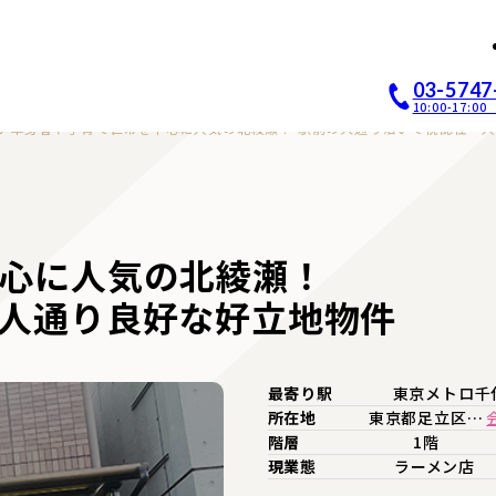
店開業｜居抜き店舗ABCホー
03-5747
10:00-17:
い単身者や子育て世帯を中心に人気の北綾瀬！ 駅前の大通り沿いで視認性・
心に人気の北綾瀬！
人通り良好な好立地物件
最寄り駅
東京メトロ千
所在地
東京都足立区…
階層
1階
現業態
ラーメン店