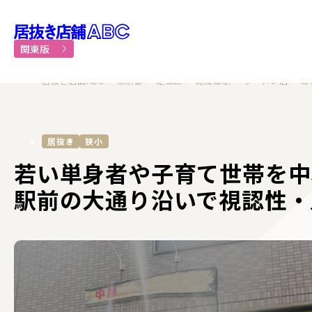
居抜き物件・貸店舗での飲食
関東版
居抜き店舗ABC
東京都
足立区
北綾瀬駅
ラーメン店
若
居抜き
狭小
若い単身者や子育て世帯を中
駅前の大通り沿いで視認性・