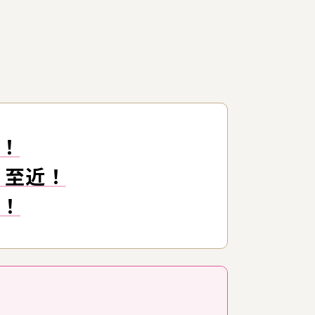
！
」至近！
す！