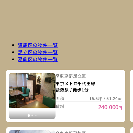
練馬区の物件一覧
足立区の物件一覧
葛飾区の物件一覧
詳
詳細を見る
東京都足立区
詳細を見る
東京メトロ千代田線
綾瀬駅 / 徒歩1分
面積
15.5坪 / 51.24㎡
賃料
240,000
円
詳