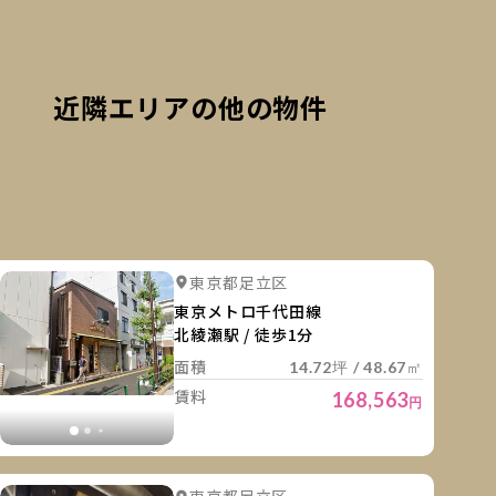
近隣エリアの他の物件
細を見る
詳細を
詳細を見る
詳細を見る
東京都足立区
詳細を見る
詳細を見る
詳細を見
東京メトロ千代田線
北綾瀬駅 / 徒歩1分
面積
14.72坪 / 48.67㎡
賃料
168,563
円
細を見る
詳細を