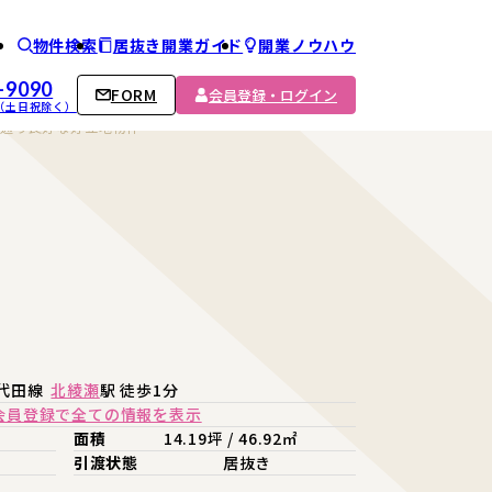
物件検索
居抜き開業ガイド
開業ノウハウ
ム
-9090
FORM
会員登録・ログイン
00 （土日祝除く）
人通り良好な好立地物件
代田線
北綾瀬
駅 徒歩1分
会員登録で全ての情報を表示
面積
14.19坪 / 46.92㎡
引渡状態
居抜き