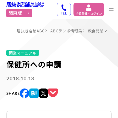
居抜き物件・貸店舗での
関東版
TEL
会員登録・ログイン
居抜き店舗ABC
ABCテンポ情報局
飲食開業マニュ
開業マニュアル
保健所への申請
2018.10.13
SHARE