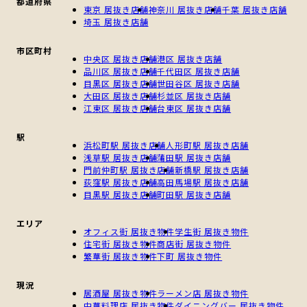
都道府県
東京 居抜き店舗
神奈川 居抜き店舗
千葉 居抜き店舗
埼玉 居抜き店舗
市区町村
中央区 居抜き店舗
港区 居抜き店舗
品川区 居抜き店舗
千代田区 居抜き店舗
目黒区 居抜き店舗
世田谷区 居抜き店舗
大田区 居抜き店舗
杉並区 居抜き店舗
江東区 居抜き店舗
台東区 居抜き店舗
駅
浜松町駅 居抜き店舗
人形町駅 居抜き店舗
浅草駅 居抜き店舗
蒲田駅 居抜き店舗
門前仲町駅 居抜き店舗
新橋駅 居抜き店舗
荻窪駅 居抜き店舗
高田馬場駅 居抜き店舗
目黒駅 居抜き店舗
町田駅 居抜き店舗
エリア
オフィス街 居抜き物件
学生街 居抜き物件
住宅街 居抜き物件
商店街 居抜き物件
繁華街 居抜き物件
下町 居抜き物件
現況
居酒屋 居抜き物件
ラーメン店 居抜き物件
中華料理店 居抜き物件
ダイニングバー 居抜き物件