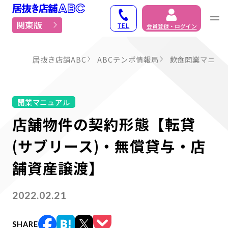
居抜き物件・貸店舗での
関東版
TEL
会員登録・ログイン
居抜き店舗ABC
ABCテンポ情報局
飲食開業マニュ
開業マニュアル
店舗物件の契約形態【転貸
(サブリース)・無償貸与・店
舗資産譲渡】
2022.02.21
SHARE