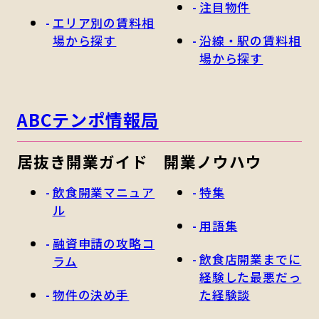
注目物件
エリア別の賃料相
場から探す
沿線・駅の賃料相
場から探す
ABCテンポ情報局
居抜き開業ガイド
開業ノウハウ
飲食開業マニュア
特集
ル
用語集
融資申請の攻略コ
飲食店開業までに
ラム
経験した最悪だっ
物件の決め手
た経験談