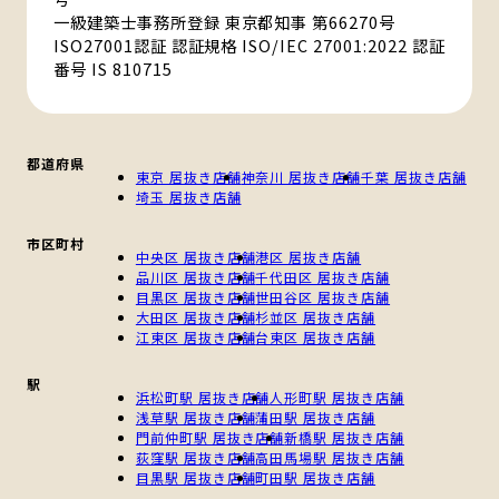
一級建築士事務所登録 東京都知事 第66270号
ISO27001認証 認証規格 ISO/IEC 27001:2022 認証
番号 IS 810715
都道府県
東京 居抜き店舗
神奈川 居抜き店舗
千葉 居抜き店舗
埼玉 居抜き店舗
市区町村
中央区 居抜き店舗
港区 居抜き店舗
品川区 居抜き店舗
千代田区 居抜き店舗
目黒区 居抜き店舗
世田谷区 居抜き店舗
大田区 居抜き店舗
杉並区 居抜き店舗
江東区 居抜き店舗
台東区 居抜き店舗
駅
浜松町駅 居抜き店舗
人形町駅 居抜き店舗
浅草駅 居抜き店舗
蒲田駅 居抜き店舗
門前仲町駅 居抜き店舗
新橋駅 居抜き店舗
荻窪駅 居抜き店舗
高田馬場駅 居抜き店舗
目黒駅 居抜き店舗
町田駅 居抜き店舗