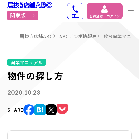
居抜き物件・貸店舗での
関東版
TEL
会員登録・ログイン
居抜き店舗ABC
ABCテンポ情報局
飲食開業マニュ
開業マニュアル
物件の探し方
2020.10.23
SHARE