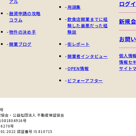
アル
ログ
用語集
融資申請の攻略
飲食店開業までに経
コラム
新規
験した最悪だった経
物件の決め手
験談
お問
開業ブログ
街レポート
個人情
開業者インタビュー
情報セ
OPEN情報
サイト
ビフォーアフター
0号
産協会・公益社団法人 不動産保証協会
81804916号
6270号
01:2022 認証番号 IS 810715