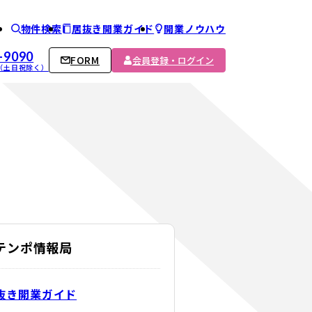
物件検索
居抜き開業ガイド
開業ノウハウ
ム
-9090
FORM
会員登録・ログイン
00 （土日祝除く）
Cテンポ情報局
抜き開業ガイド