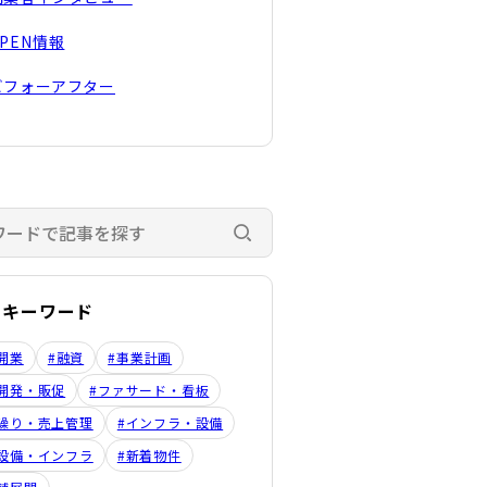
OPEN情報
ビフォーアフター
検索する
のキーワード
開業
#融資
#事業計画
開発・販促
#ファサード・看板
繰り・売上管理
#インフラ・設備
設備・インフラ
#新着物件