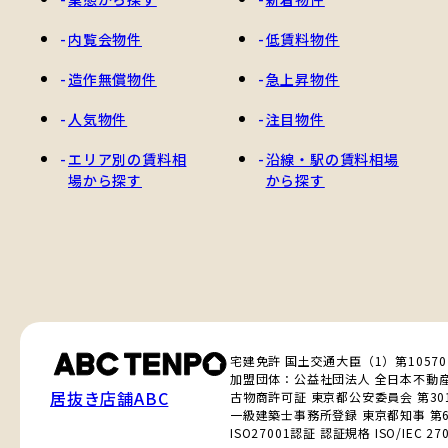
内覧会物件
低賃料物件
造作無償物件
急上昇物件
人気物件
注目物件
エリア別の賃料相
沿線・駅の賃料相場
場から探す
から探す
宅建免許 国土交通大臣（1）第1057
加盟団体：公益社団法人 全日本不動
居抜き店舗ABC
古物商許可証 東京都公安委員会 第3010
一級建築士事務所登録 東京都知事 第6
ISO27001認証 認証規格 ISO/IEC 270