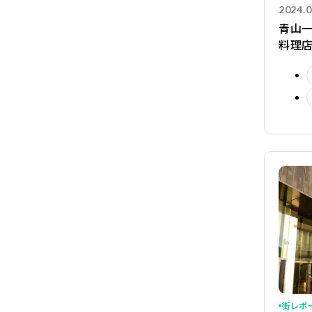
2024.0
青山一
料理店
街レポ