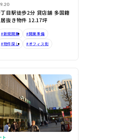
9.20
丁目駅徒歩2分 貸店舗 多国籍
居抜き物件 12.17坪
#新規開業
#開業準備
#物件探し
#オフィス街
詳細を見る
ート