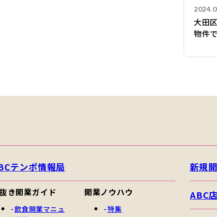
2024.0
大田
物件
BCテンポ情報局
新規
抜き開業ガイド
開業ノウハウ
ABC
飲食開業マニュ
特集