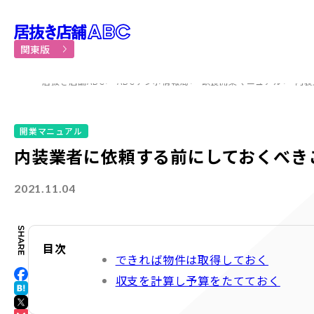
居抜き物件・貸店舗での飲食
関東版
居抜き店舗ABC
ABCテンポ情報局
飲食開業マニュアル
内装
開業マニュアル
内装業者に依頼する前にしておくべき
2021.11.04
目次
できれば物件は取得しておく
収支を計算し予算をたてておく