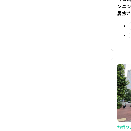
ンニ
居抜
物件の