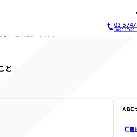
店開業｜居抜き店舗ABCホー
03-5747
10:00-17:
業者に依頼する前にしておくべきこと
こと
AB
居