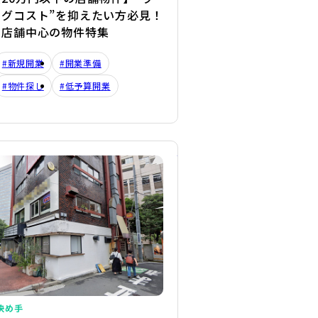
ングコスト”を抑えたい方必見！
き店舗中心の物件特集
#新規開業
#開業準備
#物件探し
#低予算開業
詳細を見る
決め手