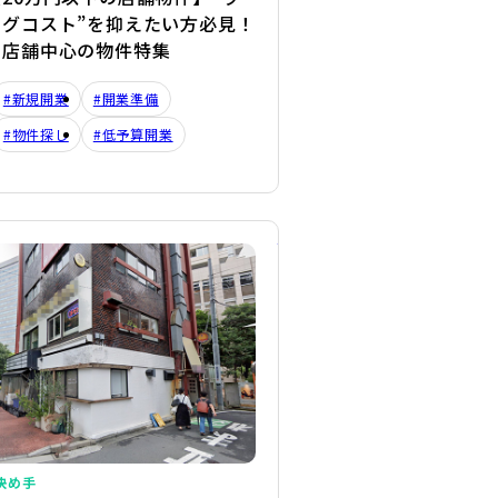
ングコスト”を抑えたい方必見！
き店舗中心の物件特集
#新規開業
#開業準備
#物件探し
#低予算開業
詳細を見る
決め手