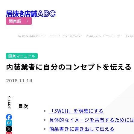
居抜き物件・貸店舗での飲食
関東版
居抜き店舗ABC
ABCテンポ情報局
飲食開業マニュアル
内装
開業マニュアル
内装業者に自分のコンセプトを伝える
2018.11.14
目次
「5W1H」を明確にする
具体的なイメージを共有するために
箇条書きに書き出して伝える