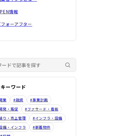
OPEN情報
ビフォーアフター
検索する
のキーワード
開業
#融資
#事業計画
開発・販促
#ファサード・看板
繰り・売上管理
#インフラ・設備
設備・インフラ
#新着物件