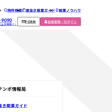
物件検索
居抜き開業ガイド
開業ノウハウ
ム
-9090
FORM
会員登録・ログイン
00 （土日祝除く）
Cテンポ情報局
抜き開業ガイド