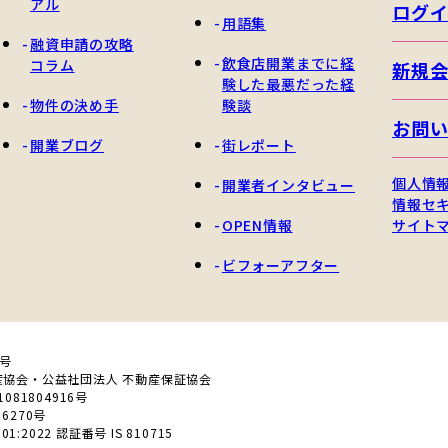
アル
ログ
用語集
融資申請の攻略
飲食店開業までに経
コラム
新規
験した最悪だった経
物件の決め手
験談
お問
開業ブログ
街レポート
個人情
開業者インタビュー
情報セ
OPEN情報
サイト
ビフォーアフター
0号
産協会・公益社団法人 不動産保証協会
81804916号
6270号
01:2022 認証番号 IS 810715