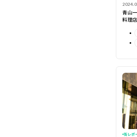
2024.0
青山一
料理店
街レポ