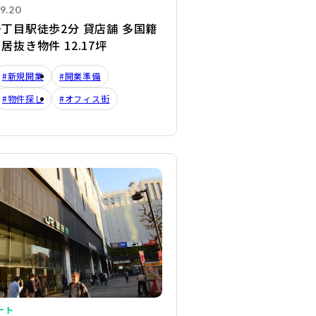
9.20
丁目駅徒歩2分 貸店舗 多国籍
居抜き物件 12.17坪
#新規開業
#開業準備
#物件探し
#オフィス街
詳細を見る
ート