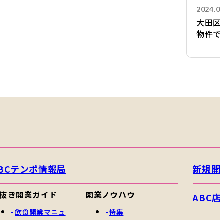
2024.0
大田
物件
BCテンポ情報局
新規
抜き開業ガイド
開業ノウハウ
ABC
飲食開業マニュ
特集