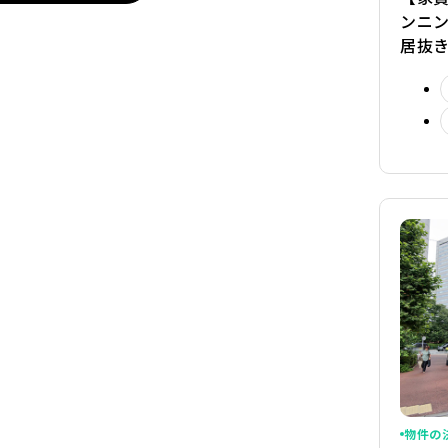
ンニ
居抜
物件の