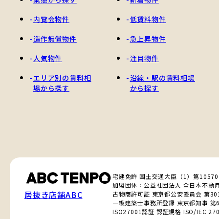
内覧会物件
低賃料物件
造作無償物件
急上昇物件
人気物件
注目物件
エリア別の賃料相
沿線・駅の賃料相場
場から探す
から探す
宅建免許 国土交通大臣（1）第1057
加盟団体：公益社団法人 全日本不動
居抜き店舗ABC
古物商許可証 東京都公安委員会 第3010
一級建築士事務所登録 東京都知事 第6
ISO27001認証 認証規格 ISO/IEC 270