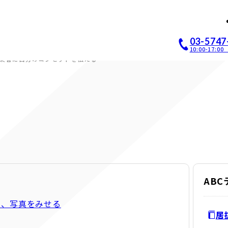
店開業｜居抜き店舗ABCホー
03-5747
10:00-17:
業者に自分のコンセプトを伝える
AB
は、写真をみせる
居