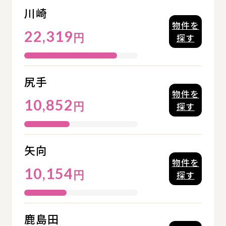
川崎
物件を
22,319
円
探す
尻手
物件を
10,852
円
探す
矢向
物件を
10,154
円
探す
鹿島田