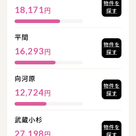
物件を
18,171
円
探す
平間
物件を
16,293
円
探す
向河原
物件を
12,724
円
探す
武蔵小杉
物件を
27,198
円
探す