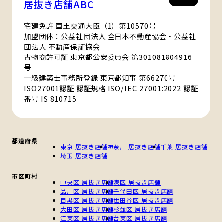
居抜き店舗ABC
宅建免許 国土交通大臣（1）第10570号
加盟団体：公益社団法人 全日本不動産協会・公益社
団法人 不動産保証協会
古物商許可証 東京都公安委員会 第301081804916
号
一級建築士事務所登録 東京都知事 第66270号
ISO27001認証 認証規格 ISO/IEC 27001:2022 認証
番号 IS 810715
都道府県
東京 居抜き店舗
神奈川 居抜き店舗
千葉 居抜き店舗
埼玉 居抜き店舗
市区町村
中央区 居抜き店舗
港区 居抜き店舗
品川区 居抜き店舗
千代田区 居抜き店舗
目黒区 居抜き店舗
世田谷区 居抜き店舗
大田区 居抜き店舗
杉並区 居抜き店舗
江東区 居抜き店舗
台東区 居抜き店舗