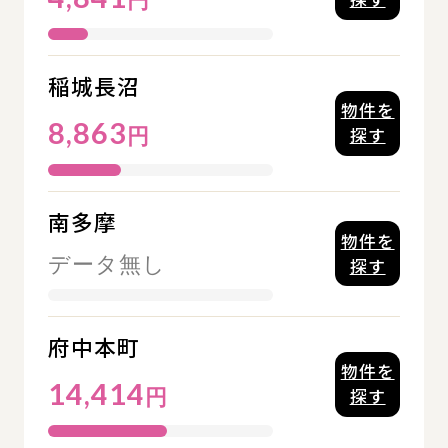
稲城長沼
物件を
8,863
円
探す
南多摩
物件を
データ無し
探す
府中本町
物件を
14,414
円
探す