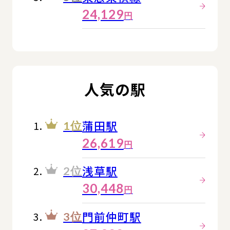
24,129
円
人気の駅
蒲田駅
1位
26,619
円
浅草駅
2位
30,448
円
門前仲町駅
3位