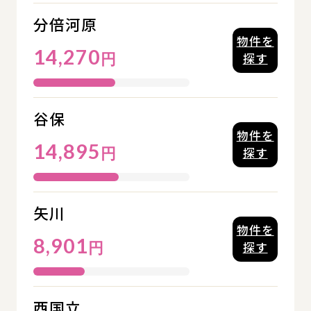
分倍河原
物件を
14,270
円
探す
谷保
物件を
14,895
円
探す
矢川
物件を
8,901
円
探す
西国立