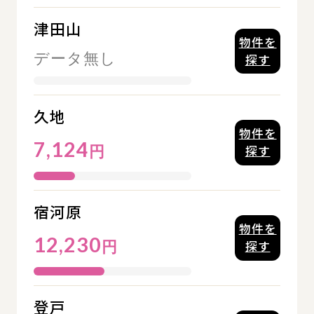
津田山
物件を
データ無し
探す
久地
物件を
7,124
円
探す
宿河原
物件を
12,230
円
探す
登戸