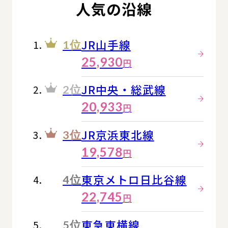
人気の沿線
JR山手線
1位
25,930
円
JR中央・総武線
2位
20,933
円
JR京浜東北線
3位
19,578
円
東京メトロ日比谷線
4位
22,745
円
東急東横線
5位