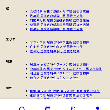
駅
浜松町駅 居抜き店舗
人形町駅 居抜き店舗
浅草駅 居抜き店舗
蒲田駅 居抜き店舗
門前仲町駅 居抜き店舗
新橋駅 居抜き店舗
荻窪駅 居抜き店舗
高田馬場駅 居抜き店舗
目黒駅 居抜き店舗
町田駅 居抜き店舗
エリア
オフィス街 居抜き物件
学生街 居抜き物件
住宅街 居抜き物件
商店街 居抜き物件
繁華街 居抜き物件
下町 居抜き物件
現況
居酒屋 居抜き物件
ラーメン店 居抜き物件
中華料理店 居抜き物件
ダイニングバー 居抜き物件
和食店 居抜き物件
イタリアン 居抜き物件
飲食店 居抜き物件
スケルトン 物件
特性
角地 居抜き物件
路面 居抜き物件
個室 居抜き物件
重飲食可能 居抜き物件
造作無償 居抜き物件
一棟貸し 居抜き物件
個人開業 居抜き物件
新規開業 居抜き物件