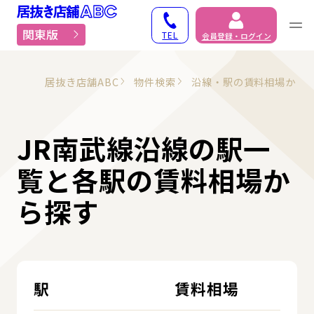
居抜き物件・貸店舗での
関東版
TEL
会員登録・ログイン
居抜き店舗ABC
物件検索
沿線・駅の賃料相場から
JR南武線沿線の駅一
覧と各駅の賃料相場か
ら探す
駅
賃料相場