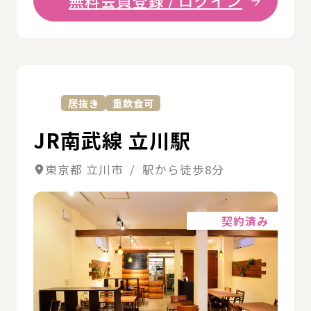
無料会員登録 / ログイン
詳
居抜き
重飲食可
JR南武線 立川駅
東京都 立川市 / 駅から徒歩8分
詳細
契約済み