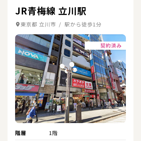
JR青梅線 立川駅
東京都 立川市 / 駅から徒歩1分
詳細
契約済み
階層
1階