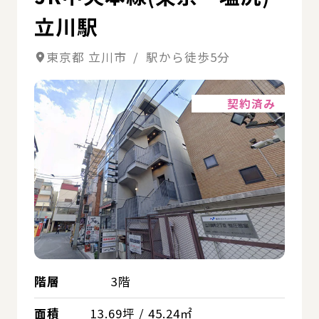
立川駅
東京都 立川市 / 駅から徒歩5分
詳細
契約済み
階層
3階
面積
13.69坪 / 45.24㎡