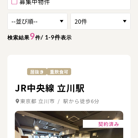
募集中物件
9
/ 1-9件
検索結果
件
表示
詳
居抜き
重飲食可
JR中央線 立川駅
東京都 立川市 / 駅から徒歩6分
詳細
契約済み