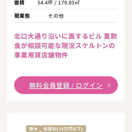
面積
54.4坪 / 179.83㎡
現業態
その他
北口大通り沿いに面するビル 重飲
食が相談可能な現況スケルトンの
事業用貸店舗物件
無料会員登録 / ログイン
詳
狭小
低賃料(25万円以下)