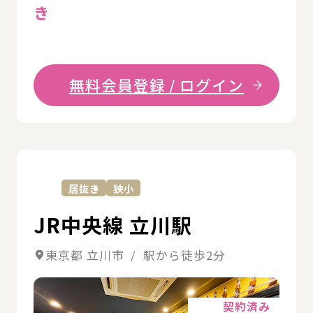
き
無料会員登録 / ログイン
詳
居抜き
狭小
JR中央線 立川駅
東京都 立川市 / 駅から徒歩2分
詳細
契約済み