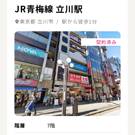
JR青梅線 立川駅
東京都 立川市 / 駅から徒歩1分
詳細
契約済み
階層
7階