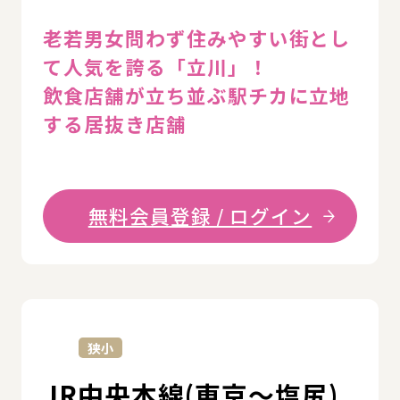
老若男女問わず住みやすい街とし
て人気を誇る「立川」！
飲食店舗が立ち並ぶ駅チカに立地
する居抜き店舗
無料会員登録 / ログイン
詳
狭小
JR中央本線(東京～塩尻)