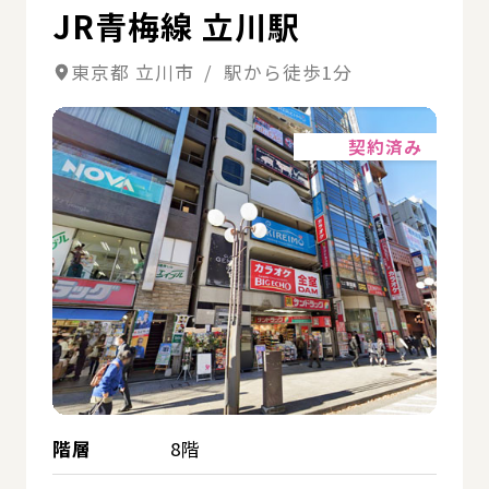
JR青梅線 立川駅
東京都 立川市 / 駅から徒歩1分
詳細
契約済み
階層
8階