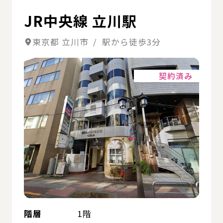
JR中央線 立川駅
東京都 立川市 / 駅から徒歩3分
詳細
契約済み
階層
1階