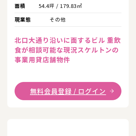
面積
54.4坪 / 179.83㎡
現業態
その他
北口大通り沿いに面するビル 重飲
食が相談可能な現況スケルトンの
事業用貸店舗物件
無料会員登録 / ログイン
詳