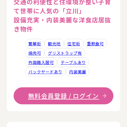
交通の利便性と住環境が整い子育
て世帯に人気の「立川」
設備充実・内装美麗な洋食店居抜
き物件
繁華街
観光地
住宅街
重飲食可
焼肉可
グリストラップ有
外国籍入居可
テーブルあり
バックヤードあり
内装美麗
無料会員登録 / ログイン
詳