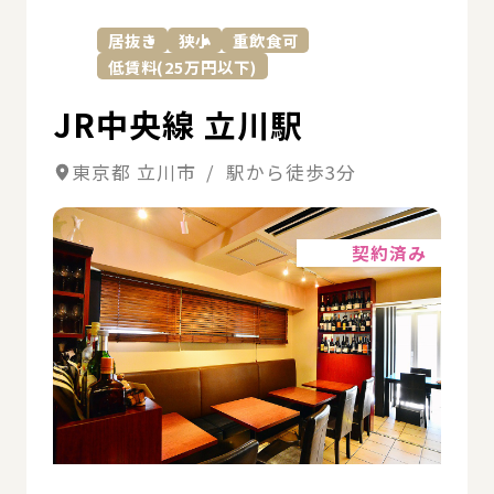
居抜き
狭小
重飲食可
低賃料(25万円以下)
JR中央線 立川駅
東京都 立川市 / 駅から徒歩3分
詳細
契約済み