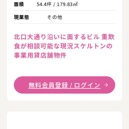
面積
54.4坪 / 179.83㎡
現業態
その他
北口大通り沿いに面するビル 重飲
食が相談可能な現況スケルトンの
事業用貸店舗物件
無料会員登録 / ログイン
詳