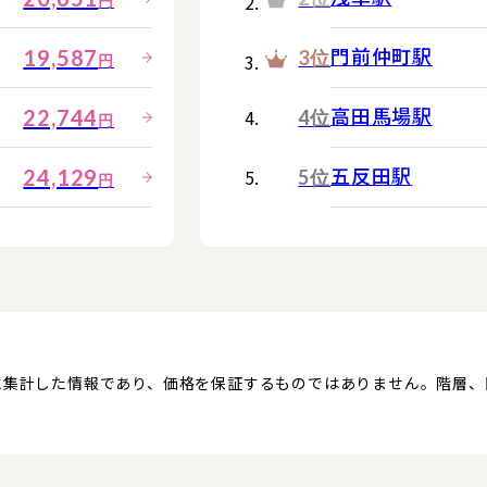
円
門前仲町駅
19,587
3位
円
高田馬場駅
22,744
4位
円
五反田駅
24,129
5位
円
に集計した情報であり、価格を保証するものではありません。階層
。