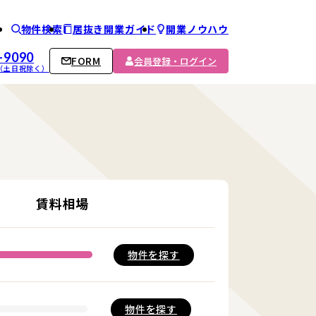
物件検索
居抜き開業ガイド
開業ノウハウ
ム
-9090
FORM
会員登録・ログイン
00 （土日祝除く）
賃料相場
物件を
探す
物件を
探す