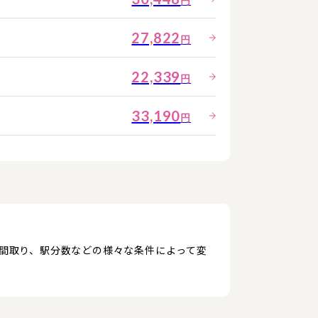
円
27,822
円
22,339
円
33,190
円
、間取り、駅分数などの様々な条件によって変