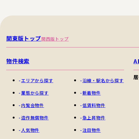
関東版トップ
関西版トップ
物件検索
A
居
エリアから探す
沿線・駅名から探す
業態から探す
新着物件
内覧会物件
低賃料物件
造作無償物件
急上昇物件
人気物件
注目物件