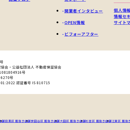
個人情
開業者インタビュー
情報セ
OPEN情報
サイト
ビフォーアフター
0号
産協会・公益社団法人 不動産保証協会
81804916号
6270号
01:2022 認証番号 IS 810715
店舗
目黒区 居抜き店舗
世田谷区 居抜き店舗
大田区 居抜き店舗
杉並区 居抜き店舗
江東区 居抜