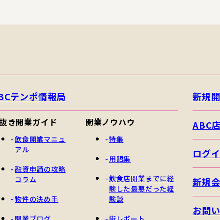
BCテンポ情報局
新規
抜き開業ガイド
開業ノウハウ
ABC
飲食開業マニュ
特集
アル
ログ
用語集
融資申請の攻略
飲食店開業までに経
コラム
新規
験した最悪だった経
物件の決め手
験談
お問
開業ブログ
街レポート