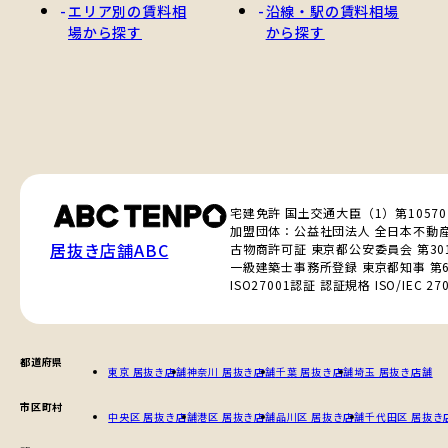
エリア別の賃料相
沿線・駅の賃料相場
場から探す
から探す
宅建免許 国土交通大臣（1）第1057
加盟団体：公益社団法人 全日本不動
居抜き店舗ABC
古物商許可証 東京都公安委員会 第3010
一級建築士事務所登録 東京都知事 第6
ISO27001認証 認証規格 ISO/IEC 270
都道府県
東京 居抜き店舗
神奈川 居抜き店舗
千葉 居抜き店舗
埼玉 居抜き店舗
市区町村
中央区 居抜き店舗
港区 居抜き店舗
品川区 居抜き店舗
千代田区 居抜き