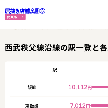
居抜き物件・貸店舗での飲食
関東版
居抜き店舗ABC
物件検索
沿線・駅の賃料相場から探す
西武
西武秩父線沿線の駅一覧と各
駅
10,112
飯能
円
7,012
東飯能
円