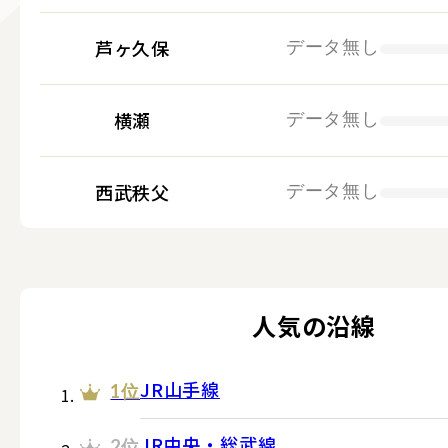
芦ヶ久保
データ無し
横瀬
データ無し
西武秩父
データ無し
人気の沿線
JR山手線
1位
JR中央・総武線
2位