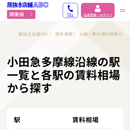
居抜き物件・貸店舗での
関東版
TEL
会員登録・ログイン
居抜き店舗ABC
物件検索
沿線・駅の賃料相場から
小田急多摩線沿線の駅
一覧と各駅の賃料相場
から探す
駅
賃料相場