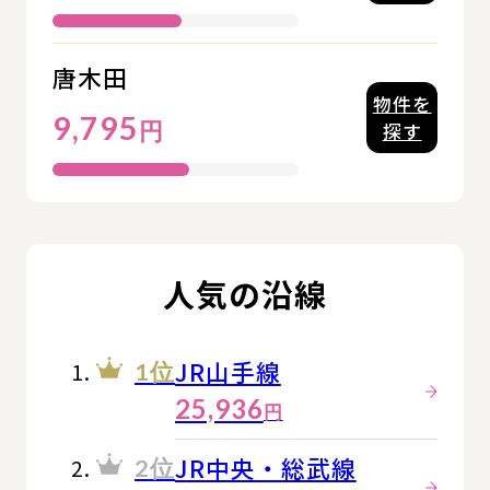
唐木田
物件を
9,795
円
探す
人気の沿線
JR山手線
1位
25,936
円
JR中央・総武線
2位