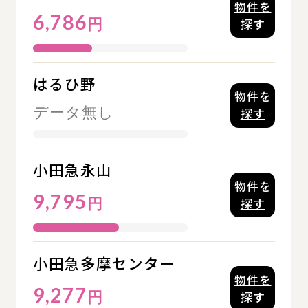
物件を
6,786
円
探す
はるひ野
物件を
データ無し
探す
小田急永山
物件を
9,795
円
探す
小田急多摩センター
物件を
9,277
円
探す