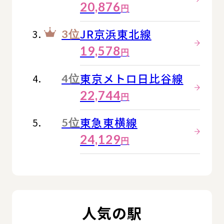
20,876
円
JR京浜東北線
3位
19,578
円
東京メトロ日比谷線
4位
22,744
円
東急東横線
5位
24,129
円
人気の駅