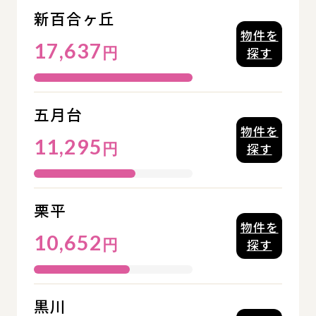
新百合ヶ丘
物件を
17,637
円
探す
五月台
物件を
11,295
円
探す
栗平
物件を
10,652
円
探す
黒川