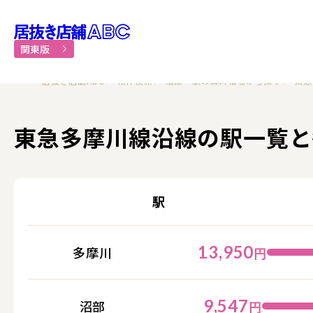
居抜き物件・貸店舗での飲食
関東版
居抜き店舗ABC
物件検索
沿線・駅の賃料相場から探す
東急
東急多摩川線沿線の駅一覧と
駅
13,950
多摩川
円
9,547
沼部
円