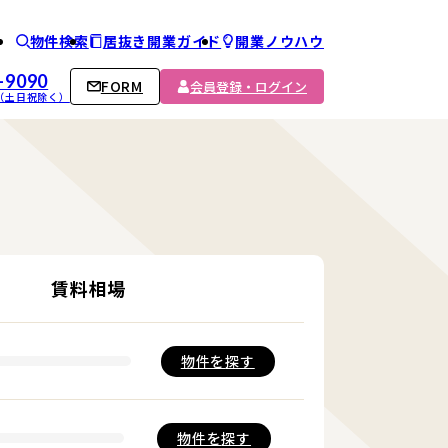
物件検索
居抜き開業ガイド
開業ノウハウ
ム
-9090
FORM
会員登録・ログイン
00 （土日祝除く）
賃料相場
物件を
探す
物件を
探す