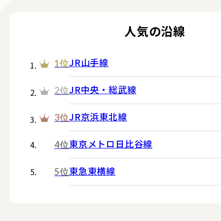
人気の沿線
JR山手線
1位
JR中央・総武線
2位
JR京浜東北線
3位
東京メトロ日比谷線
4位
東急東横線
5位