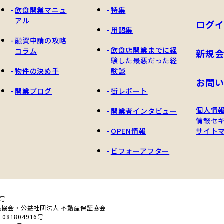
飲食開業マニュ
特集
アル
ログ
用語集
融資申請の攻略
飲食店開業までに経
コラム
新規
験した最悪だった経
物件の決め手
験談
お問
開業ブログ
街レポート
個人情
開業者インタビュー
情報セ
OPEN情報
サイト
ビフォーアフター
0号
産協会・公益社団法人 不動産保証協会
81804916号