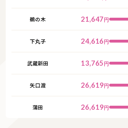
21,647
鵜の木
円
24,616
下丸子
円
13,765
武蔵新田
円
26,619
矢口渡
円
26,619
蒲田
円