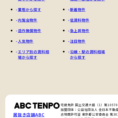
業態から探す
新着物件
内覧会物件
低賃料物件
造作無償物件
急上昇物件
人気物件
注目物件
エリア別の賃料相
沿線・駅の賃料相場
場から探す
から探す
宅建免許 国土交通大臣（1）第1057
加盟団体：公益社団法人 全日本不動
居抜き店舗ABC
古物商許可証 東京都公安委員会 第3010