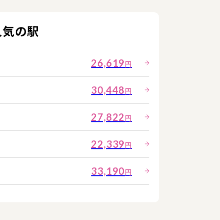
人気の駅
26,619
円
30,448
円
27,822
円
22,339
円
33,190
円