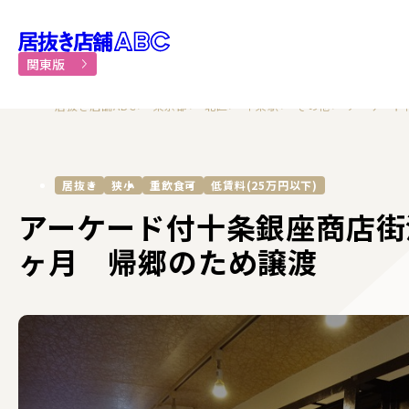
居抜き物件・貸店舗での飲食
関東版
居抜き店舗ABC
東京都
北区
十条駅
その他
アーケード
居抜き
狭小
重飲食可
低賃料(25万円以下)
アーケード付十条銀座商店街
ヶ月 帰郷のため譲渡