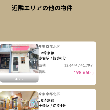
近隣エリアの他の物件
細を見る
詳細を
詳細を見る
詳細を見る
東京都北区
詳細を見る
詳細を見る
JR埼京線
赤羽駅 / 徒歩6分
面積
12.64坪 / 41.79㎡
賃料
198,660
円
細を見る
詳細を
詳細を見る
詳細を見る
東京都北区
詳細を見る
詳細を見る
詳細を見
JR埼京線
十条駅 / 徒歩4分