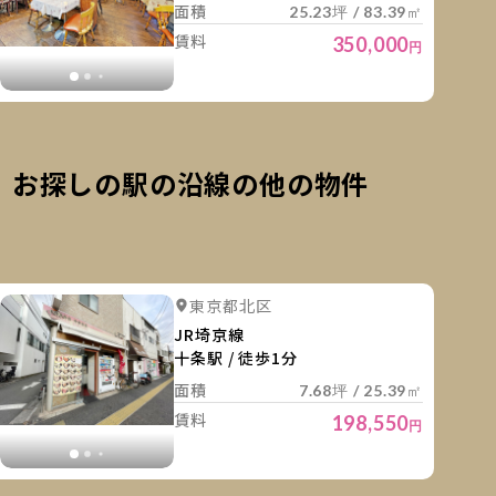
面積
25.23坪 / 83.39㎡
賃料
350,000
円
お探しの駅の沿線の他の物件
細を見る
詳細を
詳細を見る
東京都北区
詳細を見る
JR埼京線
十条駅 / 徒歩1分
面積
7.68坪 / 25.39㎡
賃料
198,550
円