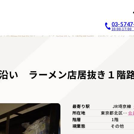
店開業｜居抜き店舗ABCホー
03-5747
10:00-17:
付十条銀座商店街沿い ラーメン店居抜き１階路面店舗 開業から６ヶ月 帰
沿い ラーメン店居抜き１階
最寄り駅
JR埼京線
所在地
東京都北区…
会
階層
1階
現業態
その他