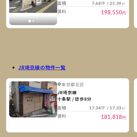
面積
7.68坪 / 25.39㎡
賃料
198,550
円
JR埼京線の物件一覧
詳
詳細を見る
東京都北区
JR埼京線
十条駅 / 徒歩8分
面積
17.34坪 / 57.33㎡
賃料
181,818
円