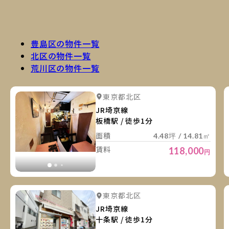
豊島区の物件一覧
北区の物件一覧
荒川区の物件一覧
詳
詳細を見る
東京都北区
詳細を見る
JR埼京線
板橋駅 / 徒歩1分
面積
4.48坪 / 14.81㎡
賃料
118,000
円
詳
詳細を見る
東京都北区
詳細を見る
JR埼京線
十条駅 / 徒歩1分