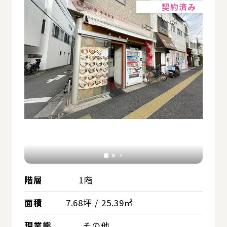
契約済み
階層
1階
面積
7.68坪 / 25.39㎡
現業態
その他