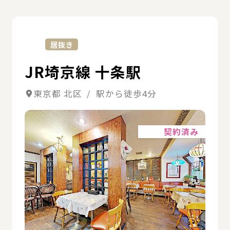
詳
居抜き
JR埼京線 十条駅
東京都 北区 / 駅から徒歩4分
詳細
契約済み