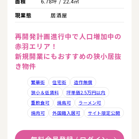
面積
6.78坪 / 22.4㎡
現業態
居酒屋
再開発計画進行中で人口増加中の
赤羽エリア！
新規開業にもおすすめの狭小居抜
き物件
繁華街
住宅街
造作無償
狭小＆低賃料
坪単価2.5万円以内
重飲食可
焼鳥可
ラーメン可
焼肉可
外国籍入居可
サイト限定公開