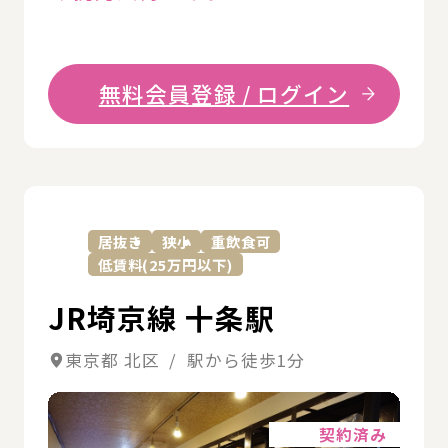
無料会員登録 / ログイン
詳
居抜き
狭小
重飲食可
低賃料(25万円以下)
JR埼京線 十条駅
東京都 北区 / 駅から徒歩1分
詳細
契約済み