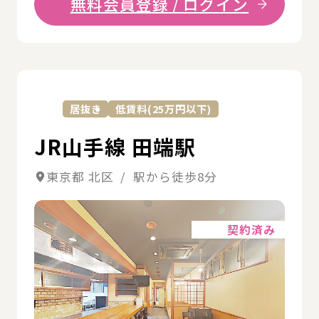
無料会員登録 / ログイン
詳
居抜き
低賃料(25万円以下)
JR山手線 田端駅
東京都 北区 / 駅から徒歩8分
詳細
契約済み