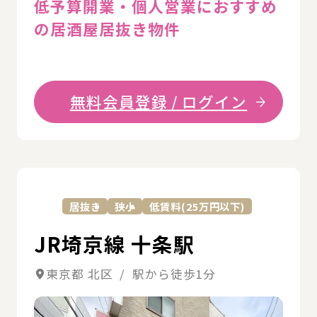
低予算開業・個人営業におすすめ
の居酒屋居抜き物件
無料会員登録 / ログイン
詳
居抜き
狭小
低賃料(25万円以下)
JR埼京線 十条駅
東京都 北区 / 駅から徒歩1分
詳細