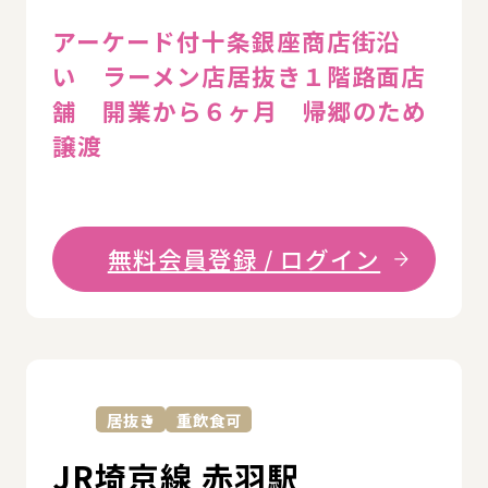
アーケード付十条銀座商店街沿
い ラーメン店居抜き１階路面店
舗 開業から６ヶ月 帰郷のため
譲渡
無料会員登録 / ログイン
詳
居抜き
重飲食可
JR埼京線 赤羽駅