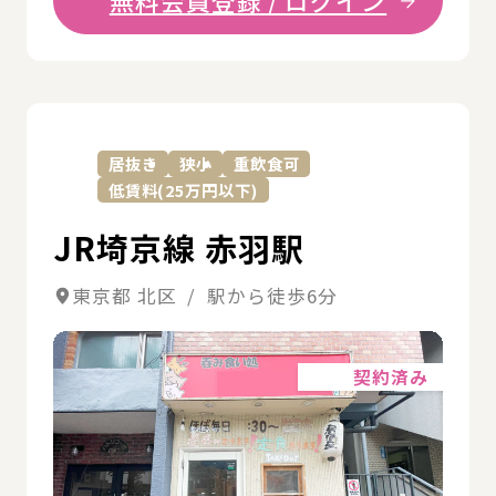
無料会員登録 / ログイン
詳
居抜き
狭小
重飲食可
低賃料(25万円以下)
JR埼京線 赤羽駅
東京都 北区 / 駅から徒歩6分
詳細
契約済み