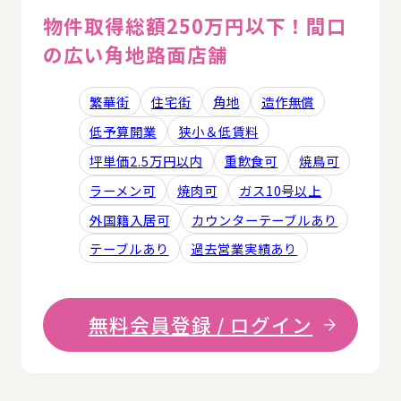
物件取得総額250万円以下！間口
の広い角地路面店舗
繁華街
住宅街
角地
造作無償
低予算開業
狭小＆低賃料
坪単価2.5万円以内
重飲食可
焼鳥可
ラーメン可
焼肉可
ガス10号以上
外国籍入居可
カウンターテーブルあり
テーブルあり
過去営業実績あり
無料会員登録 / ログイン