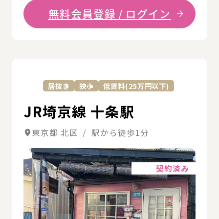
無料会員登録 / ログイン
詳
居抜き
狭小
低賃料(25万円以下)
JR埼京線 十条駅
東京都 北区 / 駅から徒歩1分
詳細
契約済み