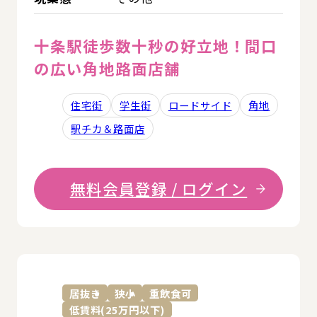
十条駅徒歩数十秒の好立地！間口
の広い角地路面店舗
住宅街
学生街
ロードサイド
角地
駅チカ＆路面店
無料会員登録 / ログイン
詳
居抜き
狭小
重飲食可
低賃料(25万円以下)