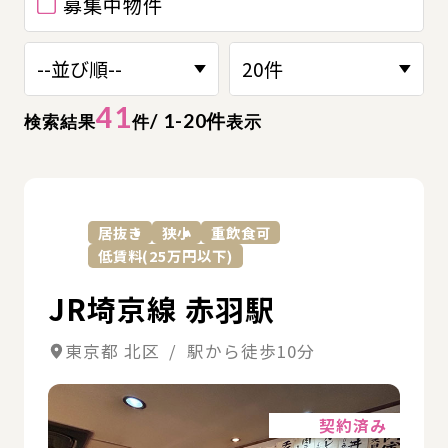
募集中物件
41
/ 1-20件
検索結果
件
表示
詳
居抜き
狭小
重飲食可
低賃料(25万円以下)
JR埼京線 赤羽駅
東京都 北区 / 駅から徒歩10分
詳細
契約済み