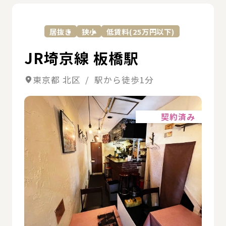
詳
居抜き
狭小
低賃料(25万円以下)
JR埼京線 板橋駅
東京都 北区 / 駅から徒歩1分
詳細
契約済み