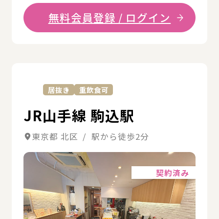
無料会員登録 / ログイン
詳
居抜き
重飲食可
JR山手線 駒込駅
東京都 北区 / 駅から徒歩2分
詳細
契約済み