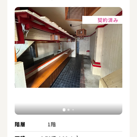
詳細
契約済み
階層
1階