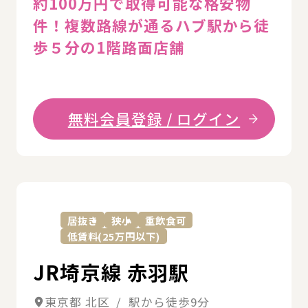
約100万円で取得可能な格安物
件！複数路線が通るハブ駅から徒
歩５分の1階路⾯店舗
無料会員登録 / ログイン
詳
居抜き
狭小
重飲食可
低賃料(25万円以下)
JR埼京線 赤羽駅
東京都 北区 / 駅から徒歩9分