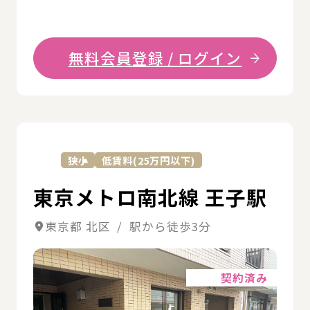
無料会員登録 / ログイン
詳
狭小
低賃料(25万円以下)
東京メトロ南北線 王子駅
東京都 北区 / 駅から徒歩3分
詳細
契約済み