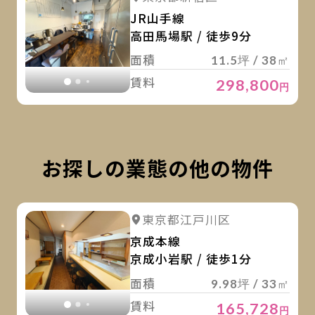
JR山手線
高田馬場駅 / 徒歩9分
面積
11.5坪 / 38㎡
賃料
298,800
円
お探しの業態の他の物件
詳
詳細を見る
東京都江戸川区
詳細を見る
京成本線
京成小岩駅 / 徒歩1分
面積
9.98坪 / 33㎡
賃料
165,728
円