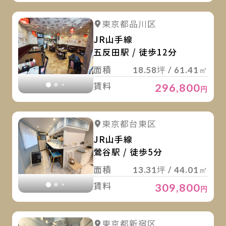
詳
詳細を見る
東京都品川区
詳細を見る
JR山手線
五反田駅 / 徒歩12分
面積
18.58坪 / 61.41㎡
賃料
296,800
円
詳
詳細を見る
東京都台東区
詳細を見る
JR山手線
鶯谷駅 / 徒歩5分
面積
13.31坪 / 44.01㎡
賃料
309,800
円
詳
詳細を見る
東京都新宿区
詳細を見る