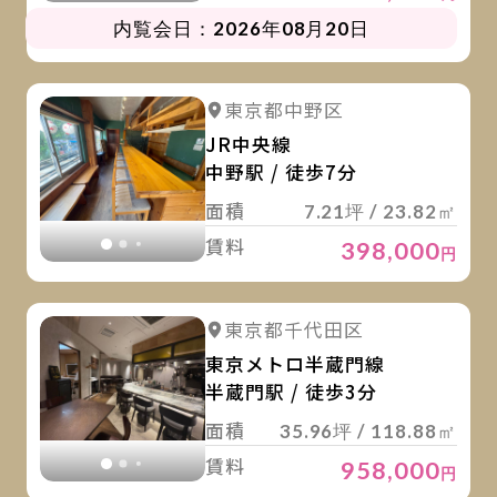
内覧会日：2026年08月20日
詳
詳細を見る
東京都中野区
詳細を見る
JR中央線
中野駅 / 徒歩7分
面積
7.21坪 / 23.82㎡
賃料
398,000
円
詳
詳細を見る
東京都千代田区
詳細を見る
東京メトロ半蔵門線
半蔵門駅 / 徒歩3分
面積
35.96坪 / 118.88㎡
賃料
958,000
円