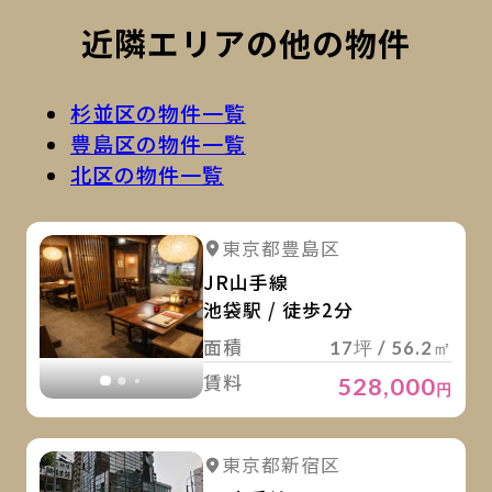
近隣エリアの他の物件
杉並区の物件一覧
豊島区の物件一覧
北区の物件一覧
詳
詳細を見る
東京都豊島区
詳細を見る
JR山手線
池袋駅 / 徒歩2分
面積
17坪 / 56.2㎡
賃料
528,000
円
詳
詳細を見る
東京都新宿区
詳細を見る