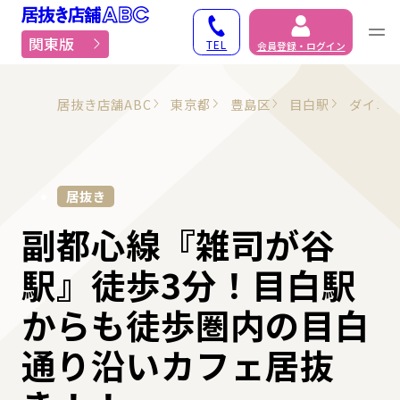
居抜き物件・貸店舗での
関東版
TEL
会員登録・ログイン
居抜き店舗ABC
東京都
豊島区
目白駅
ダイニ
居抜き
副都心線『雑司が谷
駅』徒歩3分！目白駅
からも徒歩圏内の目白
通り沿いカフェ居抜