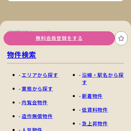
関東版トップ
関西版トップ
無料会員登録をする
お
物件検索
エリアから探す
沿線・駅名から探
す
業態から探す
新着物件
内覧会物件
低賃料物件
造作無償物件
急上昇物件
人気物件