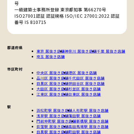
号
一級建築士事務所登録 東京都知事 第66270号
ISO27001認証 認証規格 ISO/IEC 27001:2022 認証
番号 IS 810715
都道府県
東京 居抜き店舗
神奈川 居抜き店舗
千葉 居抜き店舗
埼玉 居抜き店舗
市区町村
中央区 居抜き店舗
港区 居抜き店舗
品川区 居抜き店舗
千代田区 居抜き店舗
目黒区 居抜き店舗
世田谷区 居抜き店舗
大田区 居抜き店舗
杉並区 居抜き店舗
江東区 居抜き店舗
台東区 居抜き店舗
駅
浜松町駅 居抜き店舗
人形町駅 居抜き店舗
浅草駅 居抜き店舗
蒲田駅 居抜き店舗
門前仲町駅 居抜き店舗
新橋駅 居抜き店舗
荻窪駅 居抜き店舗
高田馬場駅 居抜き店舗
目黒駅 居抜き店舗
町田駅 居抜き店舗