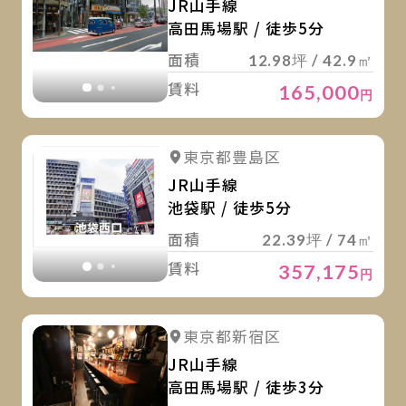
JR山手線
高田馬場駅 / 徒歩5分
面積
12.98坪 / 42.9㎡
賃料
165,000
円
詳
詳細を見る
東京都豊島区
詳細を見る
JR山手線
池袋駅 / 徒歩5分
面積
22.39坪 / 74㎡
賃料
357,175
円
詳
詳細を見る
東京都新宿区
詳細を見る
JR山手線
高田馬場駅 / 徒歩3分