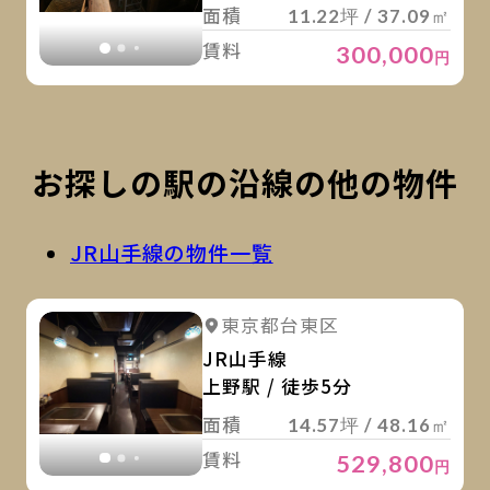
面積
11.22坪 / 37.09㎡
賃料
300,000
円
お探しの駅の沿線の他の物件
JR山手線の物件一覧
詳
詳細を見る
東京都台東区
詳細を見る
JR山手線
上野駅 / 徒歩5分
面積
14.57坪 / 48.16㎡
賃料
529,800
円