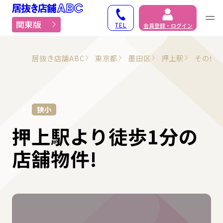
居抜き物件・貸店舗での
関東版
TEL
会員登録・ログイン
居抜き店舗ABC
東京都
墨田区
押上駅
その他
狭小
押上駅より徒歩1分の
店舗物件!