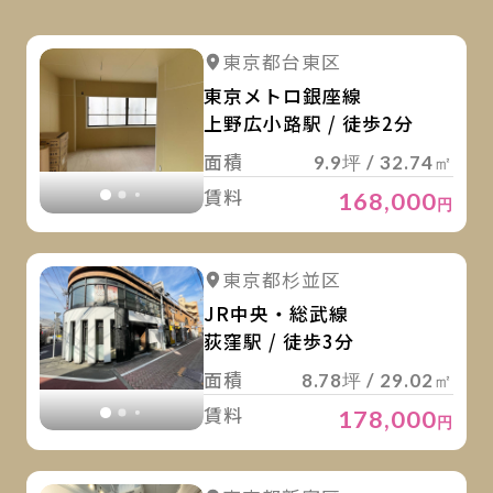
詳
詳細を見る
東京都台東区
詳細を見る
東京メトロ銀座線
上野広小路駅 / 徒歩2分
面積
9.9坪 / 32.74㎡
賃料
168,000
円
詳
詳細を見る
東京都杉並区
詳細を見る
JR中央・総武線
荻窪駅 / 徒歩3分
面積
8.78坪 / 29.02㎡
賃料
178,000
円
詳