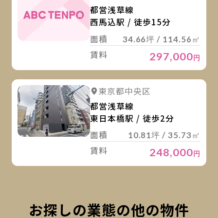
都営浅草線
西馬込駅 / 徒歩15分
面積
34.66坪 / 114.56㎡
賃料
297,000
円
詳
詳細を見る
東京都中央区
都営浅草線
東日本橋駅 / 徒歩2分
面積
10.81坪 / 35.73㎡
賃料
248,000
円
お探しの業態の他の物件