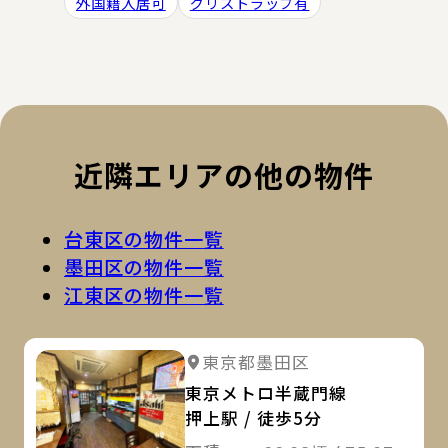
外国籍入居可
グリストラップ有
近隣エリアの他の物件
台東区の物件一覧
墨田区の物件一覧
江東区の物件一覧
詳
詳細を見る
東京都墨田区
詳細を見る
東京メトロ半蔵門線
押上駅 / 徒歩5分