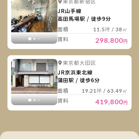
詳細を見る
東京都新宿区
詳細を見る
JR山手線
高田馬場駅 / 徒歩9分
面積
11.5坪 / 38㎡
賃料
298,800
円
詳
詳細を見る
東京都大田区
詳細を見る
JR京浜東北線
蒲田駅 / 徒歩6分
面積
19.21坪 / 63.49㎡
賃料
419,800
円