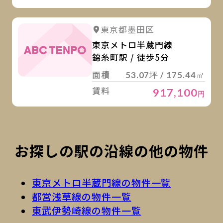
詳
東京都墨田区
東京メトロ半蔵門線
錦糸町駅 / 徒歩5分
面積
53.07坪 / 175.44㎡
賃料
917,100
円
お探しの駅の沿線の他の物件
東京メトロ半蔵門線の物件一覧
都営浅草線の物件一覧
東武伊勢崎線の物件一覧