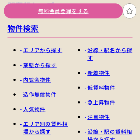
関東版トップ
関西版トップ
無料会員登録をする
お
物件検索
エリアから探す
沿線・駅名から探
す
業態から探す
新着物件
内覧会物件
低賃料物件
造作無償物件
急上昇物件
人気物件
注目物件
エリア別の賃料相
場から探す
沿線・駅の賃料相
場から探す