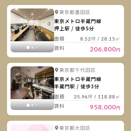
詳
詳細を見る
東京都墨田区
詳細を見る
東京メトロ半蔵門線
押上駅 / 徒歩5分
面積
8.52坪 / 28.15㎡
賃料
206,800
円
詳
詳細を見る
東京都千代田区
詳細を見る
東京メトロ半蔵門線
半蔵門駅 / 徒歩3分
面積
35.96坪 / 118.88㎡
賃料
958,000
円
詳
東京都大田区