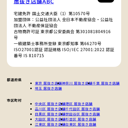
居抜き店舗ABC
宅建免許 国土交通大臣（1）第10570号
加盟団体：公益社団法人 全日本不動産協会・公益社
団法人 不動産保証協会
古物商許可証 東京都公安委員会 第301081804916
号
一級建築士事務所登録 東京都知事 第66270号
ISO27001認証 認証規格 ISO/IEC 27001:2022 認証
番号 IS 810715
都道府県
東京 居抜き店舗
神奈川 居抜き店舗
千葉 居抜き店舗
埼玉 居抜き店舗
市区町村
中央区 居抜き店舗
港区 居抜き店舗
品川区 居抜き店舗
千代田区 居抜き店舗
目黒区 居抜き店舗
世田谷区 居抜き店舗
大田区 居抜き店舗
杉並区 居抜き店舗
江東区 居抜き店舗
台東区 居抜き店舗