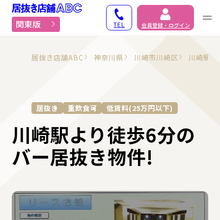
居抜き物件・貸店舗での
関東版
TEL
会員登録・ログイン
居抜き店舗ABC
神奈川県
川崎市川崎区
川崎駅
居抜き
重飲食可
低賃料(25万円以下)
川崎駅より徒歩6分の
バー居抜き物件!