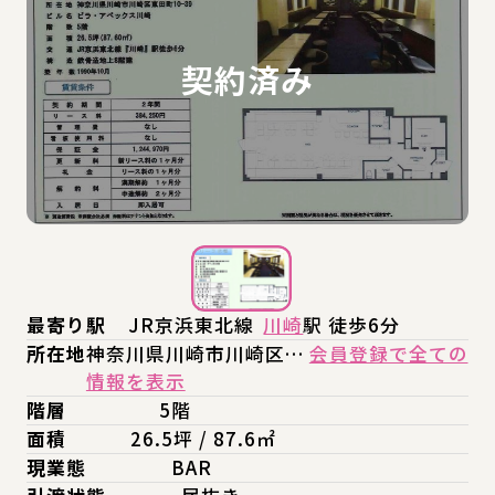
最寄り駅
JR京浜東北線
川崎
駅 徒歩6分
所在地
神奈川県川崎市川崎区…
会員登録で全ての
情報を表示
階層
5階
面積
26.5坪 / 87.6㎡
現業態
BAR