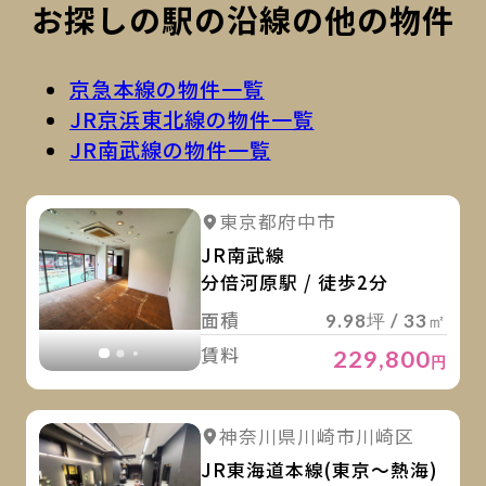
お探しの駅の沿線の他の物件
京急本線の物件一覧
JR京浜東北線の物件一覧
JR南武線の物件一覧
詳
詳細を見る
東京都府中市
詳細を見る
JR南武線
分倍河原駅 / 徒歩2分
面積
9.98坪 / 33㎡
賃料
229,800
円
詳
詳細を見る
神奈川県川崎市川崎区
詳細を見る
JR東海道本線(東京～熱海)