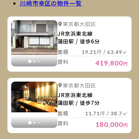
川崎市幸区の物件一覧
詳
詳細を見る
東京都大田区
詳細を見る
JR京浜東北線
蒲田駅 / 徒歩6分
面積
19.21坪 / 63.49㎡
賃料
419,800
円
詳
詳細を見る
東京都大田区
詳細を見る
JR京浜東北線
蒲田駅 / 徒歩7分
面積
11.71坪 / 38.7㎡
賃料
180,000
円