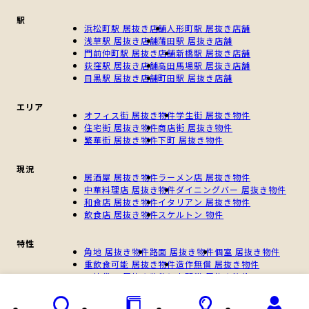
駅
浜松町駅 居抜き店舗
人形町駅 居抜き店舗
浅草駅 居抜き店舗
蒲田駅 居抜き店舗
門前仲町駅 居抜き店舗
新橋駅 居抜き店舗
荻窪駅 居抜き店舗
高田馬場駅 居抜き店舗
目黒駅 居抜き店舗
町田駅 居抜き店舗
エリア
オフィス街 居抜き物件
学生街 居抜き物件
住宅街 居抜き物件
商店街 居抜き物件
繁華街 居抜き物件
下町 居抜き物件
現況
居酒屋 居抜き物件
ラーメン店 居抜き物件
中華料理店 居抜き物件
ダイニングバー 居抜き物件
和食店 居抜き物件
イタリアン 居抜き物件
飲食店 居抜き物件
スケルトン 物件
特性
角地 居抜き物件
路面 居抜き物件
個室 居抜き物件
重飲食可能 居抜き物件
造作無償 居抜き物件
一棟貸し 居抜き物件
個人開業 居抜き物件
新規開業 居抜き物件