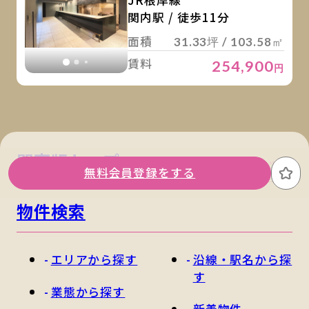
JR根岸線
関内駅 / 徒歩11分
面積
31.33坪 / 103.58㎡
賃料
254,900
円
関東版トップ
関西版トップ
無料会員登録をする
お
物件検索
エリアから探す
沿線・駅名から探
す
業態から探す