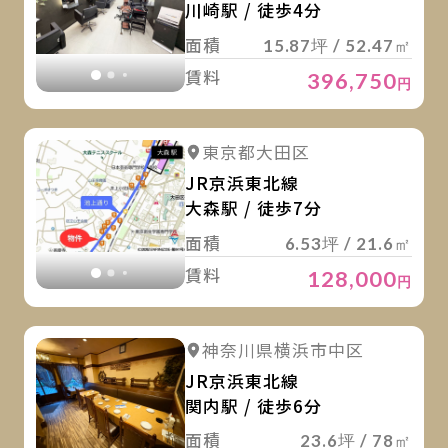
川崎駅 / 徒歩4分
面積
15.87坪 / 52.47㎡
賃料
396,750
円
詳
詳細を見る
東京都大田区
詳細を見る
JR京浜東北線
大森駅 / 徒歩7分
面積
6.53坪 / 21.6㎡
賃料
128,000
円
詳
詳細を見る
神奈川県横浜市中区
詳細を見る
JR京浜東北線
関内駅 / 徒歩6分
面積
23.6坪 / 78㎡