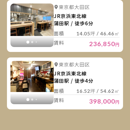
詳
詳細を見る
東京都大田区
詳細を見る
JR京浜東北線
蒲田駅 / 徒歩6分
面積
14.05坪 / 46.46㎡
賃料
236,850
円
詳
詳細を見る
東京都大田区
詳細を見る
JR京浜東北線
蒲田駅 / 徒歩4分
面積
16.52坪 / 54.62㎡
賃料
398,000
円