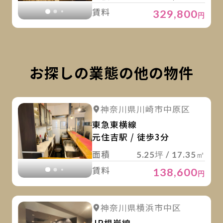
賃料
329,800
円
お探しの業態の他の物件
詳
詳細を見る
神奈川県川崎市中原区
詳細を見る
東急東横線
元住吉駅 / 徒歩3分
面積
5.25坪 / 17.35㎡
賃料
138,600
円
詳
詳細を見る
神奈川県横浜市中区
詳細を見る