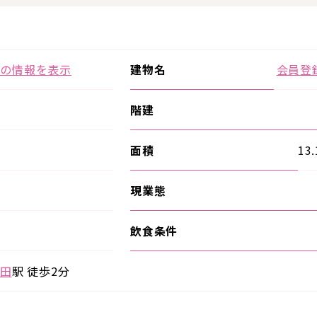
ての情報を表示
建物名
会員登
階建
面積
13
現業態
飲食条件
田
駅 徒歩2分