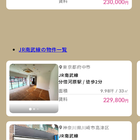
賃料
230,000
円
JR南武線の物件一覧
詳
詳細を見る
東京都府中市
詳細を見る
JR南武線
分倍河原駅 / 徒歩2分
面積
9.98坪 / 33㎡
賃料
229,800
円
詳
詳細を見る
神奈川県川崎市高津区
詳細を見る
JR南武線