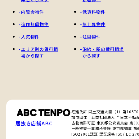
内覧会物件
低賃料物件
造作無償物件
急上昇物件
人気物件
注目物件
エリア別の賃料相
沿線・駅の賃料相場
場から探す
から探す
宅建免許 国土交通大臣（1）第1057
加盟団体：公益社団法人 全日本不動
居抜き店舗ABC
古物商許可証 東京都公安委員会 第3010
一級建築士事務所登録 東京都知事 第6
ISO27001認証 認証規格 ISO/IEC 270