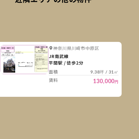
細を見る
詳細を
詳細を見る
詳細を見る
神奈川県川崎市中原区
詳細を見る
JR南武線
平間駅 / 徒歩2分
面積
9.38坪 / 31㎡
賃料
130,000
円
細を見る