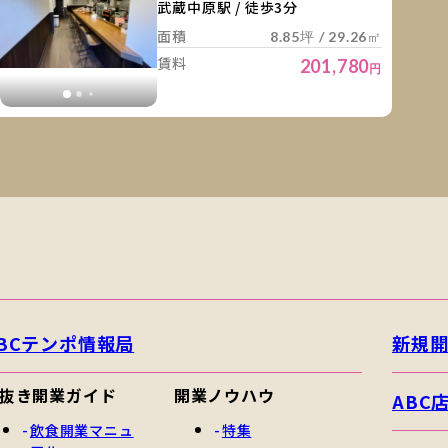
武蔵中原駅 / 徒歩3分
面積
8.85坪 / 29.26㎡
賃料
201,780
円
BCテンポ情報局
新規
抜き開業ガイド
開業ノウハウ
ABC
飲食開業マニュ
特集