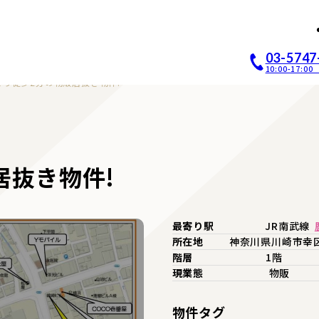
店開業｜居抜き店舗ABCホー
03-5747
10:00-17:
より徒歩2分の物販居抜き物件!
居抜き物件!
最寄り駅
JR南武線
所在地
神奈川県川崎市幸
階層
1階
現業態
物販
物件タグ