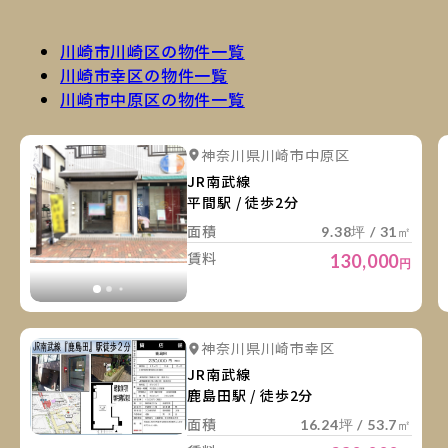
川崎市川崎区の物件一覧
川崎市幸区の物件一覧
川崎市中原区の物件一覧
詳
詳細を見る
神奈川県川崎市中原区
詳細を見る
JR南武線
平間駅 / 徒歩2分
面積
9.38坪 / 31㎡
賃料
130,000
円
詳
詳細を見る
神奈川県川崎市幸区
JR南武線
鹿島田駅 / 徒歩2分
面積
16.24坪 / 53.7㎡