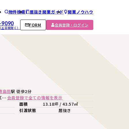
物件検索
居抜き開業ガイド
開業ノウハウ
ム
-9090
FORM
会員登録・ログイン
00 （土日祝除く）
鹿島田
駅 徒歩2分
区…
会員登録で全ての情報を表示
面積
13.18坪 / 43.57㎡
引渡状態
居抜き