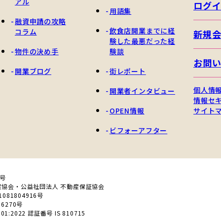
アル
ログ
用語集
融資申請の攻略
飲食店開業までに経
コラム
新規
験した最悪だった経
物件の決め手
験談
お問
開業ブログ
街レポート
個人情
開業者インタビュー
情報セ
OPEN情報
サイト
ビフォーアフター
0号
産協会・公益社団法人 不動産保証協会
81804916号
6270号
01:2022 認証番号 IS 810715