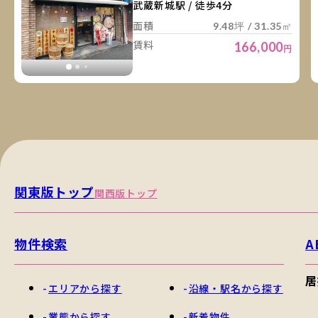
武蔵新城駅 / 徒歩4分
面積
9.48坪 / 31.35㎡
賃料
166,000
円
関東版トップ
関西版トップ
物件検索
A
居
エリアから探す
沿線・駅名から探す
業態から探す
新着物件