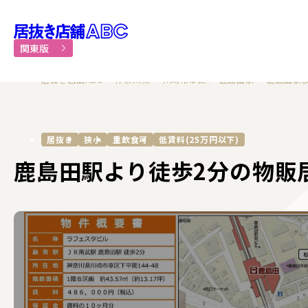
居抜き物件・貸店舗での飲食
関東版
居抜き店舗ABC
神奈川県
川崎市幸区
鹿島田駅
鹿島田駅
居抜き
狭小
重飲食可
低賃料(25万円以下)
鹿島田駅より徒歩2分の物販