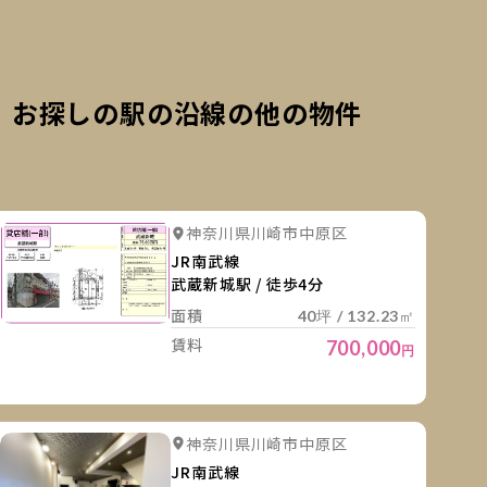
お探しの駅の沿線の他の物件
細を見る
詳細を
詳細を見る
詳細を見る
神奈川県川崎市中原区
詳細を見る
詳細を見
JR南武線
武蔵新城駅 / 徒歩4分
面積
40坪 / 132.23㎡
賃料
700,000
円
細を見る
詳細を
詳細を見る
詳細を見る
神奈川県川崎市中原区
詳細を見る
詳細を見る
JR南武線