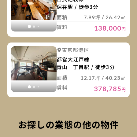
保谷駅 / 徒歩3分
面積
7.99坪 / 26.42㎡
賃料
138,000
円
詳
詳細を見る
東京都港区
詳細を見る
都営大江戸線
青山一丁目駅 / 徒歩3分
面積
12.17坪 / 40.23㎡
賃料
378,785
円
お探しの業態の他の物件