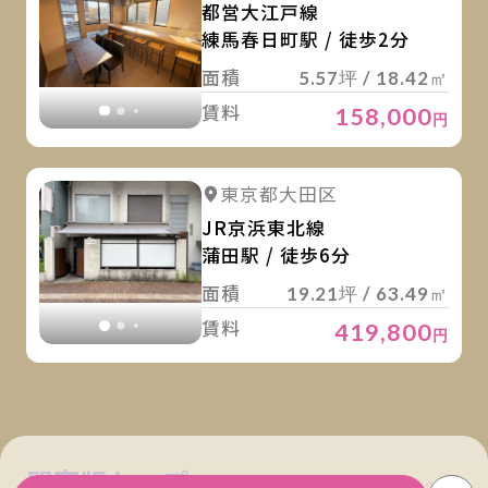
都営大江戸線
練馬春日町駅 / 徒歩2分
面積
5.57坪 / 18.42㎡
賃料
158,000
円
詳
詳細を見る
東京都大田区
詳細を見る
JR京浜東北線
蒲田駅 / 徒歩6分
面積
19.21坪 / 63.49㎡
賃料
419,800
円
関東版トップ
関西版トップ