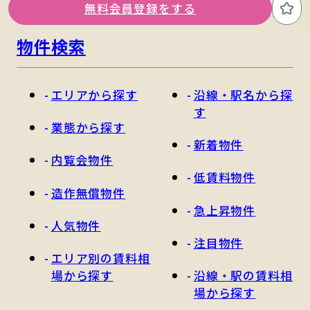
無料会員登録をする
お
物件検索
エリアから探す
沿線・駅名から探
す
業態から探す
新着物件
内覧会物件
低賃料物件
造作無償物件
急上昇物件
人気物件
注目物件
エリア別の賃料相
場から探す
沿線・駅の賃料相
場から探す