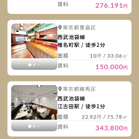
賃料
276,191
円
詳
詳細を見る
東京都豊島区
詳細を見る
西武池袋線
椎名町駅 / 徒歩2分
面積
10坪 / 33.06㎡
賃料
150,000
円
詳
詳細を見る
東京都練馬区
詳細を見る
西武池袋線
江古田駅 / 徒歩1分
面積
22.92坪 / 75.78㎡
賃料
343,800
円