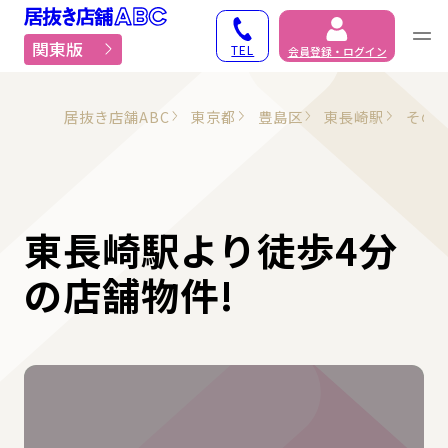
居抜き物件・貸店舗での
関東版
TEL
会員登録・ログイン
居抜き店舗ABC
東京都
豊島区
東長崎駅
その
東長崎駅より徒歩4分
の店舗物件!