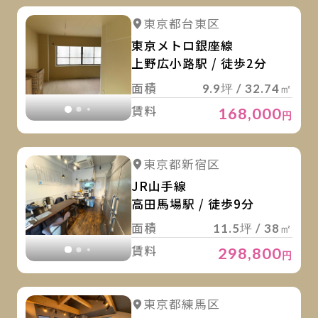
詳
詳細を見る
東京都台東区
詳細を見る
東京メトロ銀座線
上野広小路駅 / 徒歩2分
面積
9.9坪 / 32.74㎡
賃料
168,000
円
詳
詳細を見る
東京都新宿区
詳細を見る
JR山手線
高田馬場駅 / 徒歩9分
面積
11.5坪 / 38㎡
賃料
298,800
円
詳
詳細を見る
東京都練馬区
詳細を見る