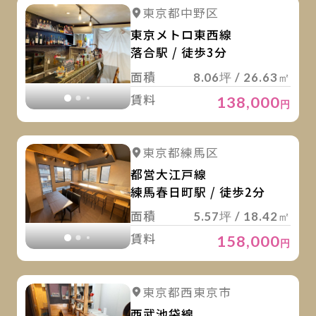
詳
詳細を見る
東京都中野区
詳細を見る
東京メトロ東西線
落合駅 / 徒歩3分
面積
8.06坪 / 26.63㎡
賃料
138,000
円
詳
詳細を見る
東京都練馬区
詳細を見る
都営大江戸線
練馬春日町駅 / 徒歩2分
面積
5.57坪 / 18.42㎡
賃料
158,000
円
詳
詳細を見る
東京都西東京市
詳細を見る
西武池袋線