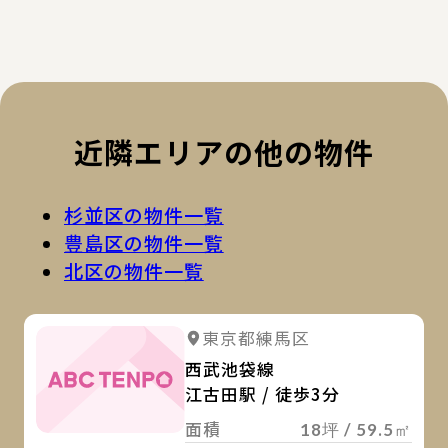
近隣エリアの他の物件
杉並区の物件一覧
豊島区の物件一覧
北区の物件一覧
詳
東京都練馬区
西武池袋線
江古田駅 / 徒歩3分
面積
18坪 / 59.5㎡