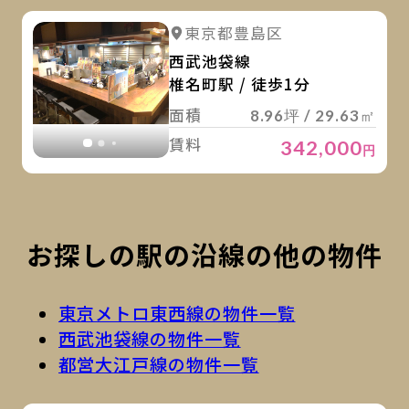
詳
詳細を見る
東京都豊島区
詳細を見る
西武池袋線
椎名町駅 / 徒歩1分
面積
8.96坪 / 29.63㎡
賃料
342,000
円
お探しの駅の沿線の他の物件
東京メトロ東西線の物件一覧
西武池袋線の物件一覧
都営大江戸線の物件一覧