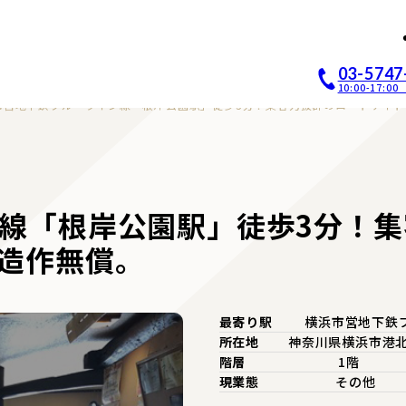
店開業｜居抜き店舗ABCホー
03-5747
10:00-17:
市営地下鉄ブルーライン線「根岸公園駅」徒歩3分！集客力抜群のロードサイド
線「根岸公園駅」徒歩3分！集
造作無償。
最寄り駅
横浜市営地下鉄
所在地
神奈川県横浜市港
階層
1階
現業態
その他