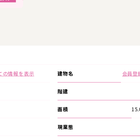
ての情報を表示
建物名
会員登
階建
面積
15
現業態