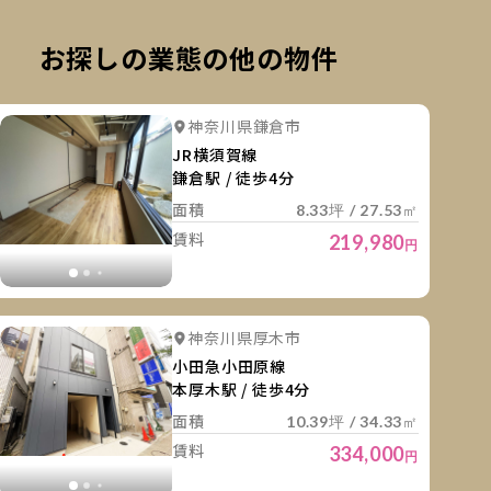
お探しの業態の他の物件
細を見る
詳細を
詳細を見る
詳細を見る
神奈川県鎌倉市
詳細を見る
詳細を見る
詳細を見
JR横須賀線
鎌倉駅 / 徒歩4分
面積
8.33坪 / 27.53㎡
賃料
219,980
円
細を見る
詳細を
詳細を見る
詳細を見る
神奈川県厚木市
詳細を見る
詳細を見る
小田急小田原線
本厚木駅 / 徒歩4分
面積
10.39坪 / 34.33㎡
賃料
334,000
円