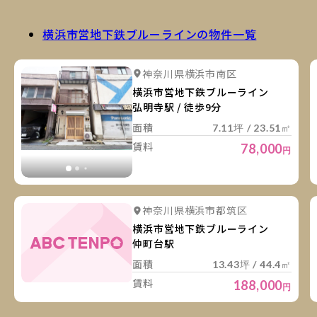
横浜市営地下鉄ブルーラインの物件一覧
詳
詳細を見る
神奈川県横浜市南区
詳細を見る
横浜市営地下鉄ブルーライン
弘明寺駅 / 徒歩9分
面積
7.11坪 / 23.51㎡
賃料
78,000
円
詳
神奈川県横浜市都筑区
横浜市営地下鉄ブルーライン
仲町台駅
面積
13.43坪 / 44.4㎡
賃料
188,000
円