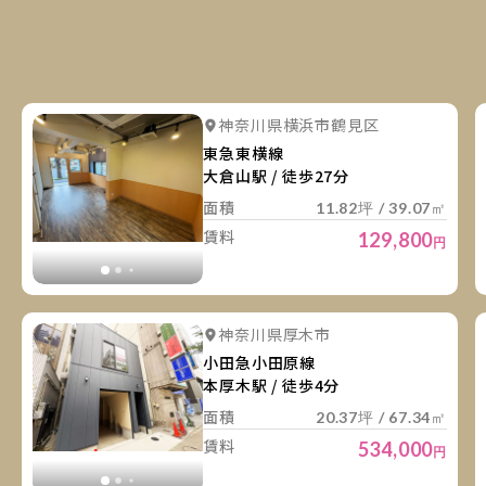
詳
詳細を見る
神奈川県横浜市鶴見区
詳細を見る
東急東横線
大倉山駅 / 徒歩27分
面積
11.82坪 / 39.07㎡
賃料
129,800
円
詳
詳細を見る
神奈川県厚木市
詳細を見る
小田急小田原線
本厚木駅 / 徒歩4分
面積
20.37坪 / 67.34㎡
賃料
534,000
円