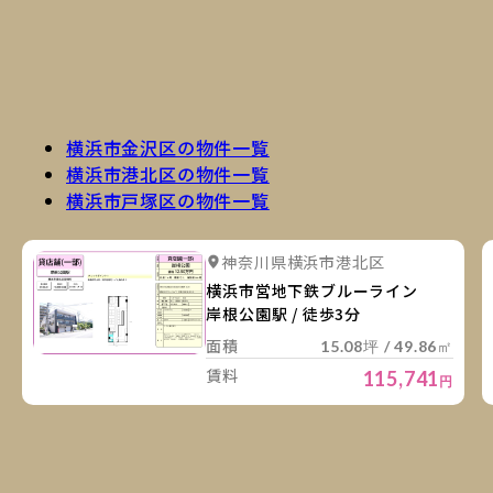
横浜市金沢区の物件一覧
横浜市港北区の物件一覧
横浜市戸塚区の物件一覧
詳
詳細を見る
神奈川県横浜市港北区
横浜市営地下鉄ブルーライン
岸根公園駅 / 徒歩3分
面積
15.08坪 / 49.86㎡
賃料
115,741
円