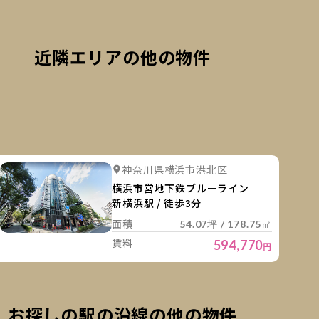
近隣エリアの他の物件
細を見る
詳細を
詳細を見る
神奈川県横浜市港北区
横浜市営地下鉄ブルーライン
新横浜駅 / 徒歩3分
面積
54.07坪 / 178.75㎡
賃料
594,770
円
お探しの駅の沿線の他の物件