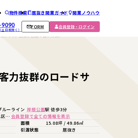
物件検索
居抜き開業ガイド
開業ノウハウ
ム
-9090
FORM
会員登録・ログイン
00 （土日祝除く）
物件です。居抜き店舗で造作無償。
客力抜群のロードサ
ブルーライン
岸根公園
駅 徒歩3分
北区…
会員登録で全ての情報を表示
面積
15.08坪 / 49.86㎡
引渡状態
居抜き