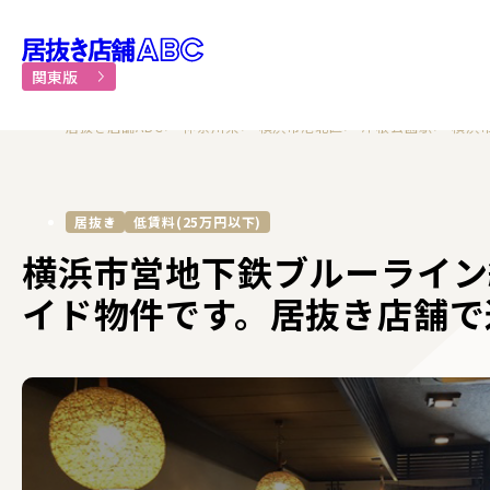
居抜き物件・貸店舗での飲食
関東版
居抜き店舗ABC
神奈川県
横浜市港北区
岸根公園駅
横浜
居抜き
低賃料(25万円以下)
横浜市営地下鉄ブルーライン
イド物件です。居抜き店舗で