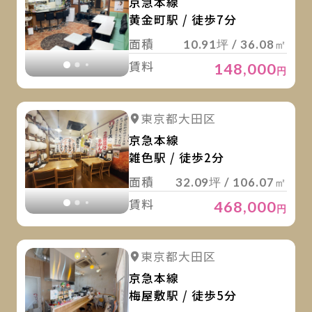
京急本線
黄金町駅 / 徒歩7分
面積
10.91坪 / 36.08㎡
賃料
148,000
円
詳
詳細を見る
東京都大田区
詳細を見る
京急本線
雑色駅 / 徒歩2分
面積
32.09坪 / 106.07㎡
賃料
468,000
円
詳
詳細を見る
東京都大田区
詳細を見る
京急本線
梅屋敷駅 / 徒歩5分