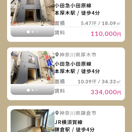
小田急小田原線
本厚木駅 / 徒歩4分
面積
5.47坪 / 18.09㎡
賃料
110,000
円
詳
詳細を見る
神奈川県厚木市
詳細を見る
小田急小田原線
本厚木駅 / 徒歩4分
面積
10.39坪 / 34.33㎡
賃料
334,000
円
詳
詳細を見る
神奈川県鎌倉市
詳細を見る
JR横須賀線
鎌倉駅 / 徒歩4分