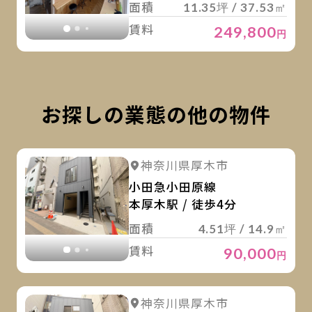
面積
11.35坪 / 37.53㎡
賃料
249,800
円
お探しの業態の他の物件
詳
詳細を見る
神奈川県厚木市
詳細を見る
小田急小田原線
本厚木駅 / 徒歩4分
面積
4.51坪 / 14.9㎡
賃料
90,000
円
詳
詳細を見る
神奈川県厚木市
詳細を見る