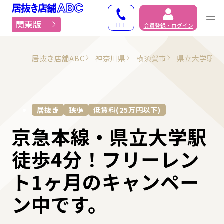
居抜き物件・貸店舗での
関東版
TEL
会員登録・ログイン
居抜き店舗ABC
神奈川県
横須賀市
県立大学駅
居抜き
狭小
低賃料(25万円以下)
京急本線・県立大学駅
徒歩4分！フリーレン
ト1ヶ月のキャンペー
ン中です。