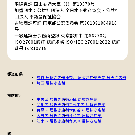
宅建免許 国土交通大臣（1）第10570号
加盟団体：公益社団法人 全日本不動産協会・公益社
団法人 不動産保証協会
古物商許可証 東京都公安委員会 第301081804916
号
一級建築士事務所登録 東京都知事 第66270号
ISO27001認証 認証規格 ISO/IEC 27001:2022 認証
番号 IS 810715
都道府県
東京 居抜き店舗
神奈川 居抜き店舗
千葉 居抜き店舗
埼玉 居抜き店舗
市区町村
中央区 居抜き店舗
港区 居抜き店舗
品川区 居抜き店舗
千代田区 居抜き店舗
目黒区 居抜き店舗
世田谷区 居抜き店舗
大田区 居抜き店舗
杉並区 居抜き店舗
江東区 居抜き店舗
台東区 居抜き店舗
駅