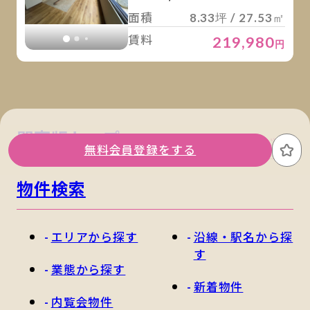
面積
8.33坪 / 27.53㎡
賃料
219,980
円
関東版トップ
関西版トップ
無料会員登録をする
お
物件検索
エリアから探す
沿線・駅名から探
す
業態から探す
新着物件
内覧会物件