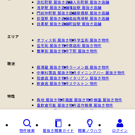
浜松町駅 居抜き店舗
人形町駅 居抜き店舗
浅草駅 居抜き店舗
蒲田駅 居抜き店舗
門前仲町駅 居抜き店舗
新橋駅 居抜き店舗
荻窪駅 居抜き店舗
高田馬場駅 居抜き店舗
目黒駅 居抜き店舗
町田駅 居抜き店舗
エリア
オフィス街 居抜き物件
学生街 居抜き物件
住宅街 居抜き物件
商店街 居抜き物件
繁華街 居抜き物件
下町 居抜き物件
現況
居酒屋 居抜き物件
ラーメン店 居抜き物件
中華料理店 居抜き物件
ダイニングバー 居抜き物件
和食店 居抜き物件
イタリアン 居抜き物件
飲食店 居抜き物件
スケルトン 物件
特性
角地 居抜き物件
路面 居抜き物件
個室 居抜き物件
重飲食可能 居抜き物件
造作無償 居抜き物件
一棟貸し 居抜き物件
個人開業 居抜き物件
新規開業 居抜き物件
物件検索
居抜き開業ガイド
開業ノウハウ
ログイン