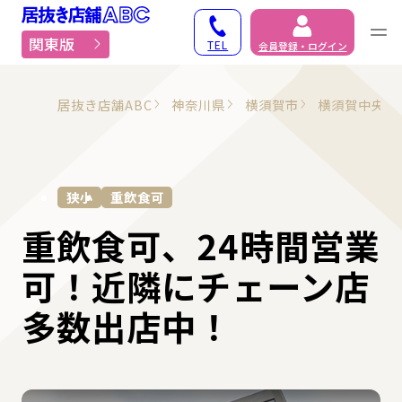
居抜き物件・貸店舗での
関東版
TEL
会員登録・ログイン
居抜き店舗ABC
神奈川県
横須賀市
横須賀中央駅
狭小
重飲食可
重飲食可、24時間営業
可！近隣にチェーン店
多数出店中！