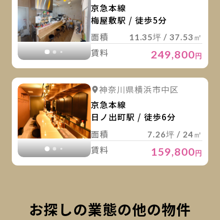
京急本線
梅屋敷駅 / 徒歩5分
面積
11.35坪 / 37.53㎡
賃料
249,800
円
詳
詳細を見る
神奈川県横浜市中区
詳細を見る
京急本線
日ノ出町駅 / 徒歩6分
面積
7.26坪 / 24㎡
賃料
159,800
円
お探しの業態の他の物件