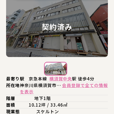
最寄り駅
京急本線
横須賀中央
駅 徒歩4分
所在地
神奈川県横須賀市…
会員登録で全ての情報
を表示
階層
地下1階
面積
10.12坪 / 33.46㎡
現業態
スケルトン