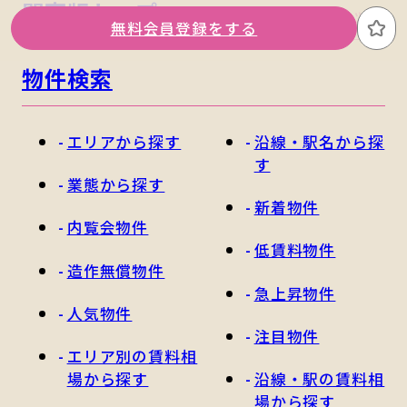
関東版トップ
関西版トップ
無料会員登録をする
お
物件検索
エリアから探す
沿線・駅名から探
す
業態から探す
新着物件
内覧会物件
低賃料物件
造作無償物件
急上昇物件
人気物件
注目物件
エリア別の賃料相
場から探す
沿線・駅の賃料相
場から探す