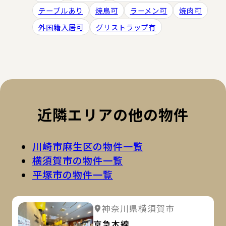
テーブルあり
焼鳥可
ラーメン可
焼肉可
外国籍入居可
グリストラップ有
近隣エリアの他の物件
川崎市麻生区の物件一覧
横須賀市の物件一覧
平塚市の物件一覧
詳
詳細を見る
神奈川県横須賀市
詳細を見る
京急本線