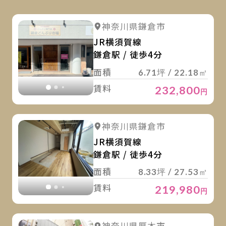
詳
詳細を見る
神奈川県鎌倉市
詳細を見る
JR横須賀線
鎌倉駅 / 徒歩4分
面積
6.71坪 / 22.18㎡
賃料
232,800
円
詳
詳細を見る
神奈川県鎌倉市
詳細を見る
JR横須賀線
鎌倉駅 / 徒歩4分
面積
8.33坪 / 27.53㎡
賃料
219,980
円
詳
神奈川県厚木市