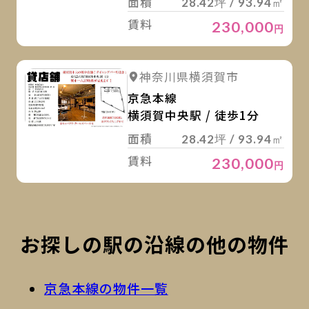
面積
28.42坪 / 93.94㎡
賃料
230,000
円
詳
詳細を見る
神奈川県横須賀市
京急本線
横須賀中央駅 / 徒歩1分
面積
28.42坪 / 93.94㎡
賃料
230,000
円
お探しの駅の沿線の他の物件
京急本線の物件一覧