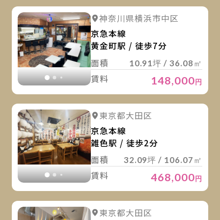
詳
詳細を見る
神奈川県横浜市中区
詳細を見る
京急本線
黄金町駅 / 徒歩7分
面積
10.91坪 / 36.08㎡
賃料
148,000
円
詳
詳細を見る
東京都大田区
詳細を見る
京急本線
雑色駅 / 徒歩2分
面積
32.09坪 / 106.07㎡
賃料
468,000
円
詳
詳細を見る
東京都大田区
詳細を見る