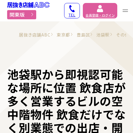
居抜き物件・貸店舗での
関東版
TEL
会員登録・ログイン
居抜き店舗ABC
東京都
豊島区
池袋駅
その他
池袋駅から即視認可能
な場所に位置 飲食店が
多く営業するビルの空
中階物件 飲食だけでな
く別業態での出店・開