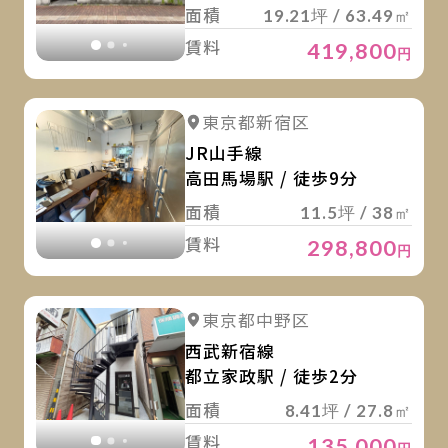
面積
19.21坪 / 63.49㎡
賃料
419,800
円
詳
詳細を見る
東京都新宿区
詳細を見る
JR山手線
高田馬場駅 / 徒歩9分
面積
11.5坪 / 38㎡
賃料
298,800
円
詳
詳細を見る
東京都中野区
詳細を見る
西武新宿線
都立家政駅 / 徒歩2分
面積
8.41坪 / 27.8㎡
賃料
135,000