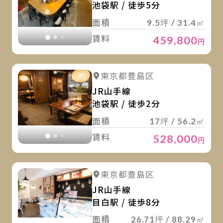
池袋駅 / 徒歩5分
面積
9.5坪 / 31.4㎡
賃料
459,800
円
詳
詳細を見る
東京都豊島区
詳細を見る
JR山手線
池袋駅 / 徒歩2分
面積
17坪 / 56.2㎡
賃料
528,000
円
詳
詳細を見る
東京都豊島区
詳細を見る
JR山手線
目白駅 / 徒歩8分
面積
26.71坪 / 88.29㎡