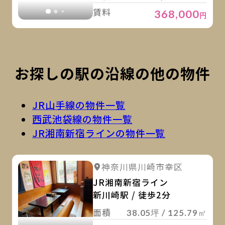
賃料
368,000
円
お探しの駅の沿線の他の物件
JR山手線の物件一覧
西武池袋線の物件一覧
JR湘南新宿ラインの物件一覧
詳
詳細を見る
神奈川県川崎市幸区
詳細を見る
JR湘南新宿ライン
新川崎駅 / 徒歩2分
面積
38.05坪 / 125.79㎡