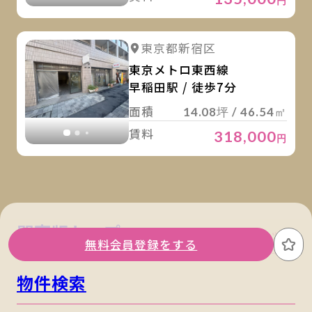
円
詳
詳細を見る
東京都新宿区
詳細を見る
東京メトロ東西線
早稲田駅 / 徒歩7分
面積
14.08坪 / 46.54㎡
賃料
318,000
円
関東版トップ
関西版トップ
無料会員登録をする
お
物件検索