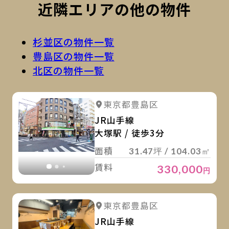
近隣エリアの他の物件
杉並区の物件一覧
豊島区の物件一覧
北区の物件一覧
詳
詳細を見る
東京都豊島区
詳細を見る
JR山手線
大塚駅 / 徒歩3分
面積
31.47坪 / 104.03㎡
賃料
330,000
円
詳
詳細を見る
東京都豊島区
詳細を見る
JR山手線