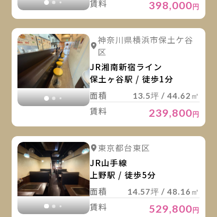
賃料
398,000
円
詳
詳細を見る
神奈川県横浜市保土ケ谷
詳細を見る
区
JR湘南新宿ライン
保土ヶ谷駅 / 徒歩1分
面積
13.5坪 / 44.62㎡
賃料
239,800
円
詳
詳細を見る
東京都台東区
詳細を見る
JR山手線
上野駅 / 徒歩5分
面積
14.57坪 / 48.16㎡
賃料
529,800
円