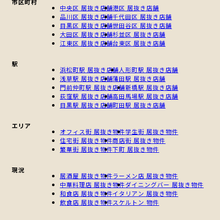
市区町村
中央区 居抜き店舗
港区 居抜き店舗
品川区 居抜き店舗
千代田区 居抜き店舗
目黒区 居抜き店舗
世田谷区 居抜き店舗
大田区 居抜き店舗
杉並区 居抜き店舗
江東区 居抜き店舗
台東区 居抜き店舗
駅
浜松町駅 居抜き店舗
人形町駅 居抜き店舗
浅草駅 居抜き店舗
蒲田駅 居抜き店舗
門前仲町駅 居抜き店舗
新橋駅 居抜き店舗
荻窪駅 居抜き店舗
高田馬場駅 居抜き店舗
目黒駅 居抜き店舗
町田駅 居抜き店舗
エリア
オフィス街 居抜き物件
学生街 居抜き物件
住宅街 居抜き物件
商店街 居抜き物件
繁華街 居抜き物件
下町 居抜き物件
現況
居酒屋 居抜き物件
ラーメン店 居抜き物件
中華料理店 居抜き物件
ダイニングバー 居抜き物件
和食店 居抜き物件
イタリアン 居抜き物件
飲食店 居抜き物件
スケルトン 物件