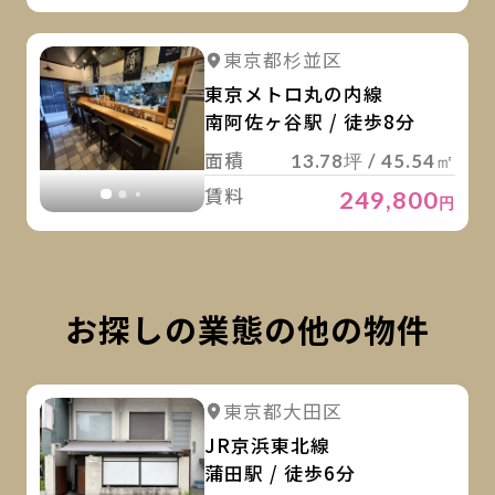
詳
詳細を見る
東京都杉並区
詳細を見る
東京メトロ丸の内線
南阿佐ヶ谷駅 / 徒歩8分
面積
13.78坪 / 45.54㎡
賃料
249,800
円
お探しの業態の他の物件
詳
詳細を見る
東京都大田区
詳細を見る
JR京浜東北線
蒲田駅 / 徒歩6分