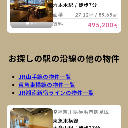
六本木駅 / 徒歩7分
面積
27.12坪 / 89.65㎡
賃料
495,200
円
お探しの駅の沿線の他の物件
JR山手線の物件一覧
東急東横線の物件一覧
JR湘南新宿ラインの物件一覧
詳
詳細を見る
神奈川県横浜市鶴見区
詳細を見る
東急東横線
大倉山駅 / 徒歩27分