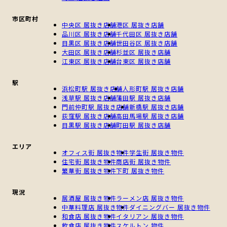
市区町村
中央区 居抜き店舗
港区 居抜き店舗
品川区 居抜き店舗
千代田区 居抜き店舗
目黒区 居抜き店舗
世田谷区 居抜き店舗
大田区 居抜き店舗
杉並区 居抜き店舗
江東区 居抜き店舗
台東区 居抜き店舗
駅
浜松町駅 居抜き店舗
人形町駅 居抜き店舗
浅草駅 居抜き店舗
蒲田駅 居抜き店舗
門前仲町駅 居抜き店舗
新橋駅 居抜き店舗
荻窪駅 居抜き店舗
高田馬場駅 居抜き店舗
目黒駅 居抜き店舗
町田駅 居抜き店舗
エリア
オフィス街 居抜き物件
学生街 居抜き物件
住宅街 居抜き物件
商店街 居抜き物件
繁華街 居抜き物件
下町 居抜き物件
現況
居酒屋 居抜き物件
ラーメン店 居抜き物件
中華料理店 居抜き物件
ダイニングバー 居抜き物件
和食店 居抜き物件
イタリアン 居抜き物件
飲食店 居抜き物件
スケルトン 物件