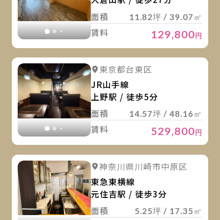
面積
11.82坪 / 39.07㎡
賃料
129,800
円
詳
詳細を見る
東京都台東区
詳細を見る
JR山手線
上野駅 / 徒歩5分
面積
14.57坪 / 48.16㎡
賃料
529,800
円
詳
詳細を見る
神奈川県川崎市中原区
詳細を見る
東急東横線
元住吉駅 / 徒歩3分
面積
5.25坪 / 17.35㎡