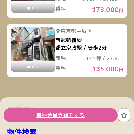
賃料
178,000
円
詳
詳細を見る
東京都中野区
詳細を見る
西武新宿線
都立家政駅 / 徒歩2分
面積
8.41坪 / 27.8㎡
賃料
135,000
円
関東版トップ
関西版トップ
無料会員登録をする
お
物件検索