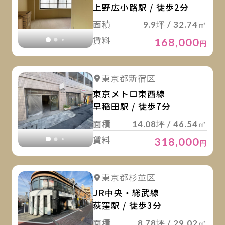
上野広小路駅 / 徒歩2分
面積
9.9坪 / 32.74㎡
賃料
168,000
円
詳
詳細を見る
東京都新宿区
詳細を見る
東京メトロ東西線
早稲田駅 / 徒歩7分
面積
14.08坪 / 46.54㎡
賃料
318,000
円
詳
詳細を見る
東京都杉並区
詳細を見る
JR中央・総武線
荻窪駅 / 徒歩3分
面積
8.78坪 / 29.02㎡