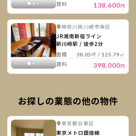
賃料
138,600
円
詳
詳細を見る
神奈川県川崎市幸区
詳細を見る
JR湘南新宿ライン
新川崎駅 / 徒歩2分
面積
38.05坪 / 125.79㎡
賃料
398,000
円
お探しの業態の他の物件
詳
詳細を見る
東京都台東区
詳細を見る
東京メトロ銀座線