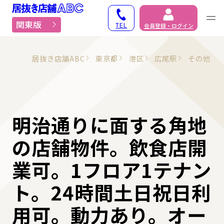
居抜き物件・貸店舗での
関東版
TEL
会員登録・ログイン
居抜き店舗ABC
東京都
港区
広尾駅
その他
明治通りに⾯する⾓地
の店舗物件。飲食店開
業可。1フロア1テナン
ト。24時間⼟⽇祝⽇利
⽤可。動⼒あり。オー