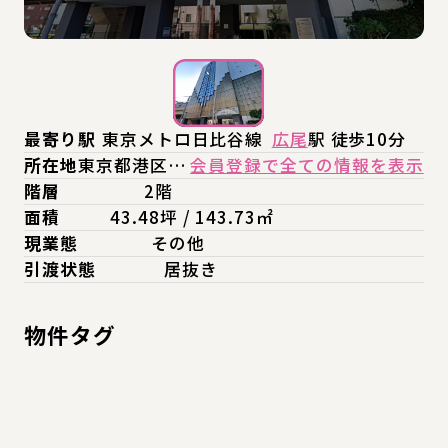
最寄り駅
東京メトロ日比谷線
広尾
駅 徒歩10分
所在地
東京都港区…
会員登録で全ての情報を表示
階層
2階
面積
43.48坪 / 143.73㎡
現業態
その他
引渡状態
居抜き
物件タグ