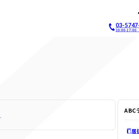
店開業｜居抜き店舗ABCホー
03-5747
10:00-17:
AB
す
居