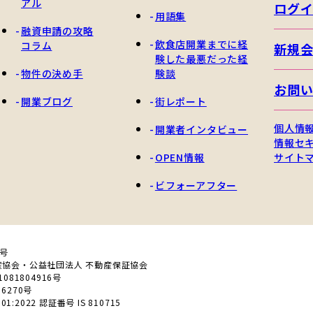
アル
ログ
用語集
融資申請の攻略
飲食店開業までに経
コラム
新規
験した最悪だった経
物件の決め手
験談
お問
開業ブログ
街レポート
個人情
開業者インタビュー
情報セ
OPEN情報
サイト
ビフォーアフター
0号
産協会・公益社団法人 不動産保証協会
81804916号
6270号
01:2022 認証番号 IS 810715