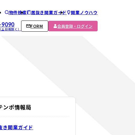
物件検索
居抜き開業ガイド
開業ノウハウ
ム
-9090
FORM
会員登録・ログイン
00 （土日祝除く）
Cテンポ情報局
抜き開業ガイド