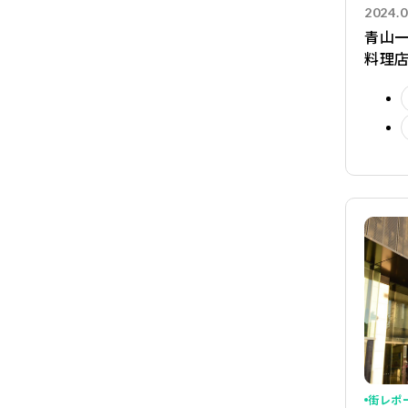
2024.0
青山一
料理店
街レポ