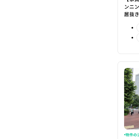
ンニ
居抜
物件の