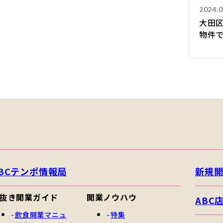
2024.0
大田
物件
BCテンポ情報局
新規
抜き開業ガイド
開業ノウハウ
ABC
飲食開業マニュ
特集