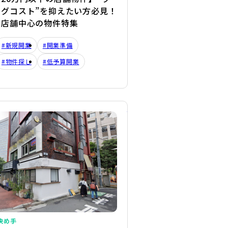
ングコスト”を抑えたい方必見！
き店舗中心の物件特集
#新規開業
#開業準備
#物件探し
#低予算開業
詳細を見る
決め手