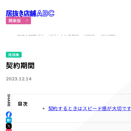
居抜き物件・貸店舗での飲食
関東版
居抜き店舗ABC
ABCテンポ情報局
用語集
契約期間
用語集
契約期間
2023.12.14
目次
契約するときはスピード感が大切で