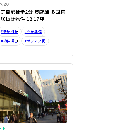
9.20
丁目駅徒歩2分 貸店舗 多国籍
居抜き物件 12.17坪
#新規開業
#開業準備
#物件探し
#オフィス街
詳細を見る
ート