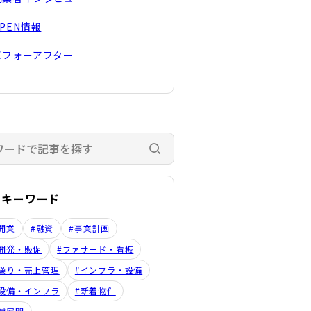
OPEN情報
ビフォーアフター
検索する
のキーワード
開業
#融資
#事業計画
開発・販促
#ファサード・看板
繰り・売上管理
#インフラ・設備
設備・インフラ
#新着物件