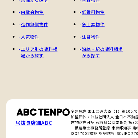
内覧会物件
低賃料物件
造作無償物件
急上昇物件
人気物件
注目物件
エリア別の賃料相
沿線・駅の賃料相場
場から探す
から探す
宅建免許 国土交通大臣（1）第1057
加盟団体：公益社団法人 全日本不動
居抜き店舗ABC
古物商許可証 東京都公安委員会 第3010
一級建築士事務所登録 東京都知事 第6
ISO27001認証 認証規格 ISO/IEC 270