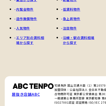
内覧会物件
低賃料物件
造作無償物件
急上昇物件
人気物件
注目物件
エリア別の賃料相
沿線・駅の賃料相場
場から探す
から探す
宅建免許 国土交通大臣（1）第1057
加盟団体：公益社団法人 全日本不動
居抜き店舗ABC
古物商許可証 東京都公安委員会 第3010
一級建築士事務所登録 東京都知事 第6
ISO27001認証 認証規格 ISO/IEC 270