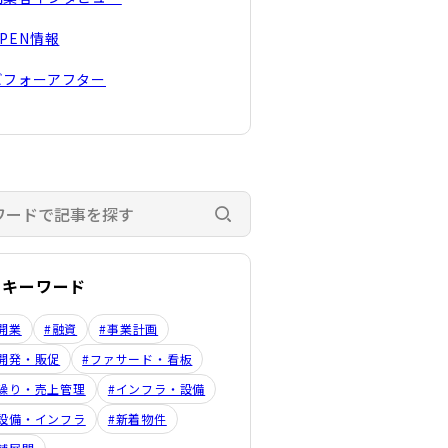
OPEN情報
ビフォーアフター
検索する
のキーワード
開業
#融資
#事業計画
開発・販促
#ファサード・看板
繰り・売上管理
#インフラ・設備
設備・インフラ
#新着物件