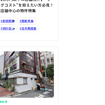
ングコスト”を抑えたい方必見！
き店舗中心の物件特集
#新規開業
#開業準備
#物件探し
#低予算開業
詳細を見る
決め手