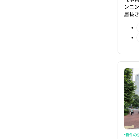
ンニ
居抜
物件の