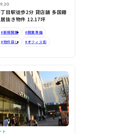
9.20
丁目駅徒歩2分 貸店舗 多国籍
居抜き物件 12.17坪
#新規開業
#開業準備
#物件探し
#オフィス街
詳細を見る
ート