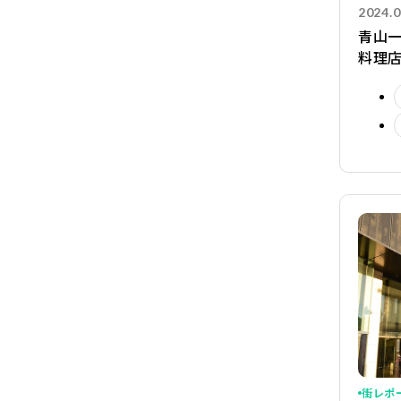
2024.0
青山一
料理店
街レポ