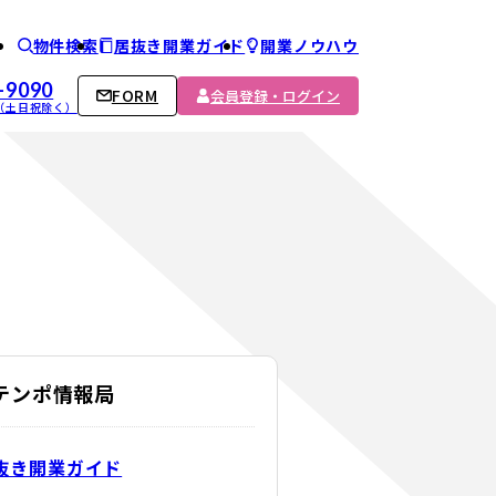
物件検索
居抜き開業ガイド
開業ノウハウ
ム
-9090
FORM
会員登録・ログイン
00 （土日祝除く）
Cテンポ情報局
抜き開業ガイド