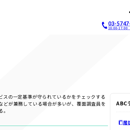
店開業｜居抜き店舗ABCホー
03-5747
10:00-17:
ビスの一定基準が守られているかをチェックする
AB
などが兼務している場合が多いが、覆面調査員を
る。
居