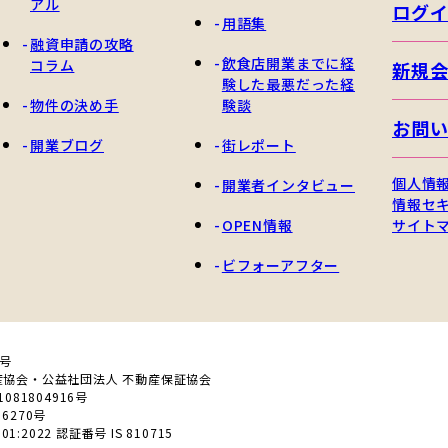
アル
ログ
用語集
融資申請の攻略
飲食店開業までに経
コラム
新規
験した最悪だった経
物件の決め手
験談
お問
開業ブログ
街レポート
個人情
開業者インタビュー
情報セ
OPEN情報
サイト
ビフォーアフター
0号
産協会・公益社団法人 不動産保証協会
81804916号
6270号
01:2022 認証番号 IS 810715