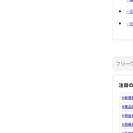
注目
#新規
#商品
#資金
#厨房