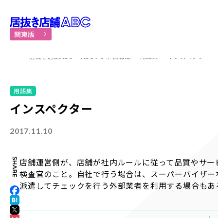
居抜き物件・貸店舗での飲食
関東版
居抜き店舗ABC
ABCテンポ情報局
用語集
インスペクター
用語集
インスペクター
2017.11.10
店舗運営側が、店舗が社内ルールに従って品質やサー
検査官のこと。自社で行う場合は、スーパーバイザー
派遣してチェックを行う外部業者を利用する場合もあ