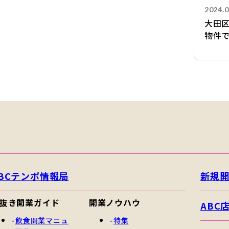
2024.0
大田
物件
BCテンポ情報局
新規
抜き開業ガイド
開業ノウハウ
ABC
飲食開業マニュ
特集