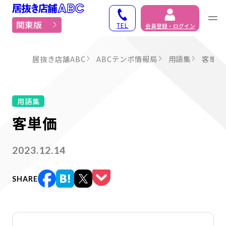
居抜き物件・貸店舗での
関東版
TEL
会員登録・ログイン
居抜き店舗ABC
ABCテンポ情報局
用語集
客単価
用語集
客単価
2023.12.14
SHARE