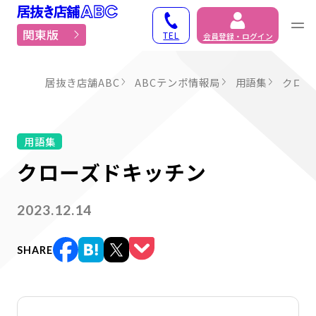
居抜き物件・貸店舗での
関東版
TEL
会員登録・ログイン
居抜き店舗ABC
ABCテンポ情報局
用語集
クロー
用語集
クローズドキッチン
2023.12.14
SHARE