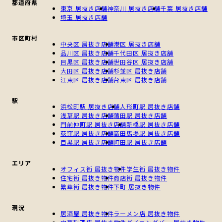
都道府県
東京 居抜き店舗
神奈川 居抜き店舗
千葉 居抜き店舗
埼玉 居抜き店舗
市区町村
中央区 居抜き店舗
港区 居抜き店舗
品川区 居抜き店舗
千代田区 居抜き店舗
目黒区 居抜き店舗
世田谷区 居抜き店舗
大田区 居抜き店舗
杉並区 居抜き店舗
江東区 居抜き店舗
台東区 居抜き店舗
駅
浜松町駅 居抜き店舗
人形町駅 居抜き店舗
浅草駅 居抜き店舗
蒲田駅 居抜き店舗
門前仲町駅 居抜き店舗
新橋駅 居抜き店舗
荻窪駅 居抜き店舗
高田馬場駅 居抜き店舗
目黒駅 居抜き店舗
町田駅 居抜き店舗
エリア
オフィス街 居抜き物件
学生街 居抜き物件
住宅街 居抜き物件
商店街 居抜き物件
繁華街 居抜き物件
下町 居抜き物件
現況
居酒屋 居抜き物件
ラーメン店 居抜き物件