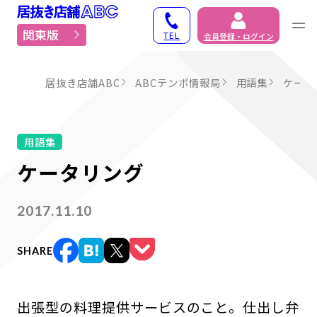
居抜き物件・貸店舗での
関東版
TEL
会員登録・ログイン
居抜き店舗ABC
ABCテンポ情報局
用語集
ケータ
用語集
ケータリング
2017.11.10
SHARE
出張型の料理提供サービスのこと。仕出し弁