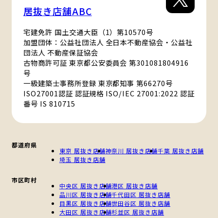
居抜き店舗ABC
宅建免許 国土交通大臣（1）第10570号
加盟団体：公益社団法人 全日本不動産協会・公益社
団法人 不動産保証協会
古物商許可証 東京都公安委員会 第301081804916
号
一級建築士事務所登録 東京都知事 第66270号
ISO27001認証 認証規格 ISO/IEC 27001:2022 認証
番号 IS 810715
都道府県
東京 居抜き店舗
神奈川 居抜き店舗
千葉 居抜き店舗
埼玉 居抜き店舗
市区町村
中央区 居抜き店舗
港区 居抜き店舗
品川区 居抜き店舗
千代田区 居抜き店舗
目黒区 居抜き店舗
世田谷区 居抜き店舗
大田区 居抜き店舗
杉並区 居抜き店舗