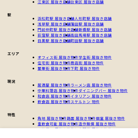
江東区 居抜き店舗
台東区 居抜き店舗
駅
浜松町駅 居抜き店舗
人形町駅 居抜き店舗
浅草駅 居抜き店舗
蒲田駅 居抜き店舗
門前仲町駅 居抜き店舗
新橋駅 居抜き店舗
荻窪駅 居抜き店舗
高田馬場駅 居抜き店舗
目黒駅 居抜き店舗
町田駅 居抜き店舗
エリア
オフィス街 居抜き物件
学生街 居抜き物件
住宅街 居抜き物件
商店街 居抜き物件
繁華街 居抜き物件
下町 居抜き物件
現況
居酒屋 居抜き物件
ラーメン店 居抜き物件
中華料理店 居抜き物件
ダイニングバー 居抜き物件
和食店 居抜き物件
イタリアン 居抜き物件
飲食店 居抜き物件
スケルトン 物件
特性
角地 居抜き物件
路面 居抜き物件
個室 居抜き物件
重飲食可能 居抜き物件
造作無償 居抜き物件
一棟貸し 居抜き物件
個人開業 居抜き物件
新規開業 居抜き物件