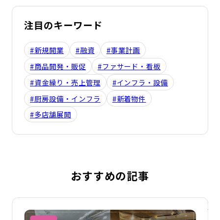
注目のキーワード
#新規開業
#融資
#事業計画
#商品開発・販促
#ファサード・看板
#資金繰り・売上管理
#インフラ・設備
#厨房設備・インフラ
#新着物件
#多店舗展開
おすすめの記事
詳細を見る
詳