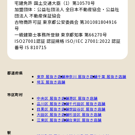
宅建免許 国土交通大臣（1）第10570号
加盟団体：公益社団法人 全日本不動産協会・公益社
団法人 不動産保証協会
古物商許可証 東京都公安委員会 第301081804916
号
一級建築士事務所登録 東京都知事 第66270号
ISO27001認証 認証規格 ISO/IEC 27001:2022 認証
番号 IS 810715
都道府県
東京 居抜き店舗
神奈川 居抜き店舗
千葉 居抜き店舗
埼玉 居抜き店舗
市区町村
中央区 居抜き店舗
港区 居抜き店舗
品川区 居抜き店舗
千代田区 居抜き店舗
目黒区 居抜き店舗
世田谷区 居抜き店舗
大田区 居抜き店舗
杉並区 居抜き店舗
江東区 居抜き店舗
台東区 居抜き店舗
駅