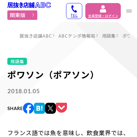
居抜き物件・貸店舗での
関東版
TEL
会員登録・ログイン
居抜き店舗ABC
ABCテンポ情報局
用語集
ポワソ
用語集
ポワソン（ポアソン）
2018.01.05
SHARE
フランス語では魚を意味し、飲食業界では、