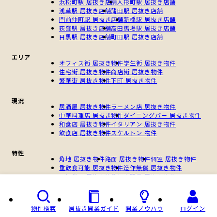
浜松町駅 居抜き店舗
人形町駅 居抜き店舗
浅草駅 居抜き店舗
蒲田駅 居抜き店舗
門前仲町駅 居抜き店舗
新橋駅 居抜き店舗
荻窪駅 居抜き店舗
高田馬場駅 居抜き店舗
目黒駅 居抜き店舗
町田駅 居抜き店舗
エリア
オフィス街 居抜き物件
学生街 居抜き物件
住宅街 居抜き物件
商店街 居抜き物件
繁華街 居抜き物件
下町 居抜き物件
現況
居酒屋 居抜き物件
ラーメン店 居抜き物件
中華料理店 居抜き物件
ダイニングバー 居抜き物件
和食店 居抜き物件
イタリアン 居抜き物件
飲食店 居抜き物件
スケルトン 物件
特性
角地 居抜き物件
路面 居抜き物件
個室 居抜き物件
重飲食可能 居抜き物件
造作無償 居抜き物件
一棟貸し 居抜き物件
個人開業 居抜き物件
新規開業 居抜き物件
物件検索
居抜き開業ガイド
開業ノウハウ
ログイン