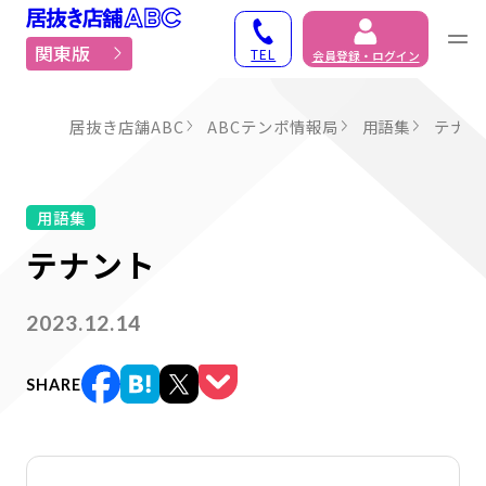
居抜き物件・貸店舗での
関東版
TEL
会員登録・ログイン
居抜き店舗ABC
ABCテンポ情報局
用語集
テナン
用語集
テナント
2023.12.14
SHARE