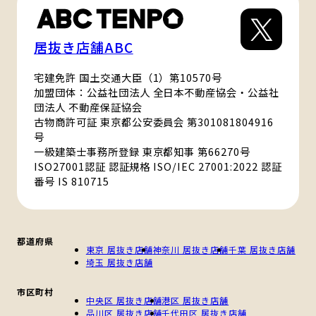
居抜き店舗ABC
宅建免許 国土交通大臣（1）第10570号
加盟団体：公益社団法人 全日本不動産協会・公益社
団法人 不動産保証協会
古物商許可証 東京都公安委員会 第301081804916
号
一級建築士事務所登録 東京都知事 第66270号
ISO27001認証 認証規格 ISO/IEC 27001:2022 認証
番号 IS 810715
都道府県
東京 居抜き店舗
神奈川 居抜き店舗
千葉 居抜き店舗
埼玉 居抜き店舗
市区町村
中央区 居抜き店舗
港区 居抜き店舗
品川区 居抜き店舗
千代田区 居抜き店舗