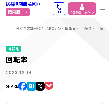
居抜き物件・貸店舗での
関東版
TEL
会員登録・ログイン
居抜き店舗ABC
ABCテンポ情報局
用語集
回転率
用語集
回転率
2023.12.14
SHARE