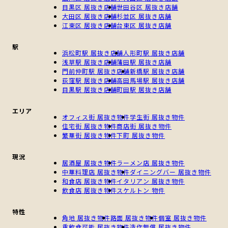
目黒区 居抜き店舗
世田谷区 居抜き店舗
大田区 居抜き店舗
杉並区 居抜き店舗
江東区 居抜き店舗
台東区 居抜き店舗
駅
浜松町駅 居抜き店舗
人形町駅 居抜き店舗
浅草駅 居抜き店舗
蒲田駅 居抜き店舗
門前仲町駅 居抜き店舗
新橋駅 居抜き店舗
荻窪駅 居抜き店舗
高田馬場駅 居抜き店舗
目黒駅 居抜き店舗
町田駅 居抜き店舗
エリア
オフィス街 居抜き物件
学生街 居抜き物件
住宅街 居抜き物件
商店街 居抜き物件
繁華街 居抜き物件
下町 居抜き物件
現況
居酒屋 居抜き物件
ラーメン店 居抜き物件
中華料理店 居抜き物件
ダイニングバー 居抜き物件
和食店 居抜き物件
イタリアン 居抜き物件
飲食店 居抜き物件
スケルトン 物件
特性
角地 居抜き物件
路面 居抜き物件
個室 居抜き物件
重飲食可能 居抜き物件
造作無償 居抜き物件