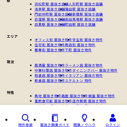
駅
浜松町駅 居抜き店舗
人形町駅 居抜き店舗
浅草駅 居抜き店舗
蒲田駅 居抜き店舗
門前仲町駅 居抜き店舗
新橋駅 居抜き店舗
荻窪駅 居抜き店舗
高田馬場駅 居抜き店舗
目黒駅 居抜き店舗
町田駅 居抜き店舗
エリア
オフィス街 居抜き物件
学生街 居抜き物件
住宅街 居抜き物件
商店街 居抜き物件
繁華街 居抜き物件
下町 居抜き物件
現況
居酒屋 居抜き物件
ラーメン店 居抜き物件
中華料理店 居抜き物件
ダイニングバー 居抜き物件
和食店 居抜き物件
イタリアン 居抜き物件
飲食店 居抜き物件
スケルトン 物件
特性
角地 居抜き物件
路面 居抜き物件
個室 居抜き物件
重飲食可能 居抜き物件
造作無償 居抜き物件
一棟貸し 居抜き物件
個人開業 居抜き物件
新規開業 居抜き物件
物件検索
居抜き開業ガイド
開業ノウハウ
ログイン