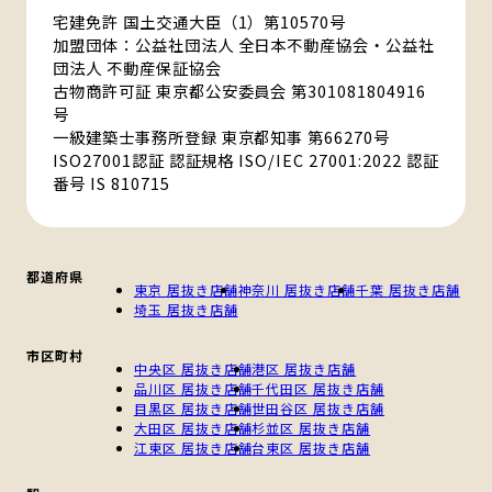
宅建免許 国土交通大臣（1）第10570号
加盟団体：公益社団法人 全日本不動産協会・公益社
団法人 不動産保証協会
古物商許可証 東京都公安委員会 第301081804916
号
一級建築士事務所登録 東京都知事 第66270号
ISO27001認証 認証規格 ISO/IEC 27001:2022 認証
番号 IS 810715
都道府県
東京 居抜き店舗
神奈川 居抜き店舗
千葉 居抜き店舗
埼玉 居抜き店舗
市区町村
中央区 居抜き店舗
港区 居抜き店舗
品川区 居抜き店舗
千代田区 居抜き店舗
目黒区 居抜き店舗
世田谷区 居抜き店舗
大田区 居抜き店舗
杉並区 居抜き店舗
江東区 居抜き店舗
台東区 居抜き店舗