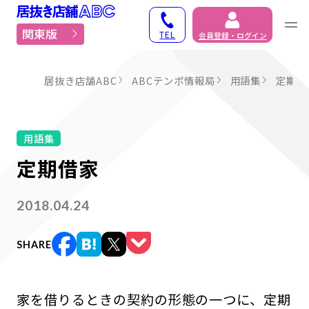
居抜き物件・貸店舗での
関東版
TEL
会員登録・ログイン
居抜き店舗ABC
ABCテンポ情報局
用語集
定期借
用語集
定期借家
2018.04.24
SHARE
家を借りるときの契約の形態の一つに、定期