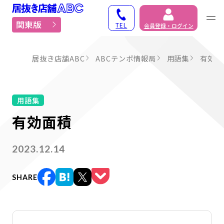
居抜き物件・貸店舗での
関東版
TEL
会員登録・ログイン
居抜き店舗ABC
ABCテンポ情報局
用語集
有効面
用語集
有効面積
2023.12.14
SHARE