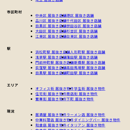
市区町村
中央区 居抜き店舗
港区 居抜き店舗
品川区 居抜き店舗
千代田区 居抜き店舗
目黒区 居抜き店舗
世田谷区 居抜き店舗
大田区 居抜き店舗
杉並区 居抜き店舗
江東区 居抜き店舗
台東区 居抜き店舗
駅
浜松町駅 居抜き店舗
人形町駅 居抜き店舗
浅草駅 居抜き店舗
蒲田駅 居抜き店舗
門前仲町駅 居抜き店舗
新橋駅 居抜き店舗
荻窪駅 居抜き店舗
高田馬場駅 居抜き店舗
目黒駅 居抜き店舗
町田駅 居抜き店舗
エリア
オフィス街 居抜き物件
学生街 居抜き物件
住宅街 居抜き物件
商店街 居抜き物件
繁華街 居抜き物件
下町 居抜き物件
現況
居酒屋 居抜き物件
ラーメン店 居抜き物件
中華料理店 居抜き物件
ダイニングバー 居抜き物件
和食店 居抜き物件
イタリアン 居抜き物件