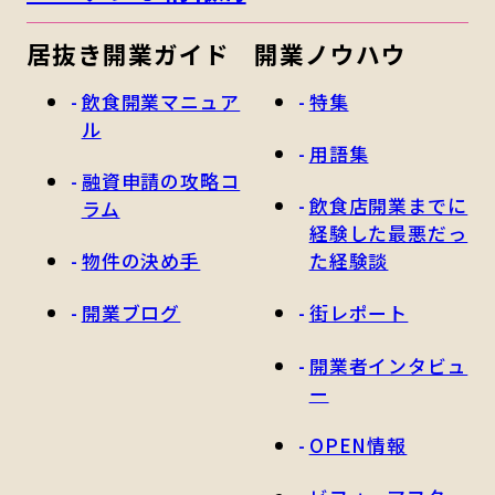
居抜き開業ガイド
開業ノウハウ
飲食開業マニュア
特集
ル
用語集
融資申請の攻略コ
飲食店開業までに
ラム
経験した最悪だっ
物件の決め手
た経験談
開業ブログ
街レポート
開業者インタビュ
ー
OPEN情報