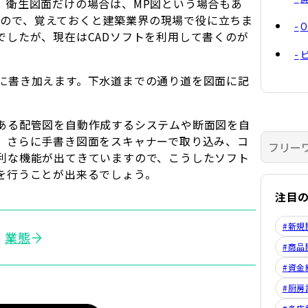
。衛生図面だけの場合は、MP図という場合もあ
ますので、覚えておくと建築業界の現場で役に立ちま
でしたが、現在はCADソフトを利用して書くのが
に書き加えます。下水道までの通り道を図面に記
ある配管図を自動作成するシステムや断面図を自
。さらに手書き図面をスキャナーで取り込み、コ
利な機能が出てきていますので、こうしたソフト
を行うことが出来るでしょう。
注目
#新規
業態
#商品
#資金
#厨房