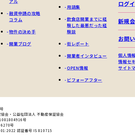
アル
ログ
用語集
融資申請の攻略
飲食店開業までに経
コラム
新規
験した最悪だった経
物件の決め手
験談
お問
開業ブログ
街レポート
個人情
開業者インタビュー
情報セ
OPEN情報
サイト
ビフォーアフター
0号
産協会・公益社団法人 不動産保証協会
81804916号
6270号
01:2022 認証番号 IS 810715