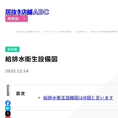
居抜き物件・貸店舗での飲食
関東版
居抜き店舗ABC
ABCテンポ情報局
用語集
給排水衛生設備図
用語集
給排水衛生設備図
2023.12.14
目次
給排水衛生設備図はM図と言います