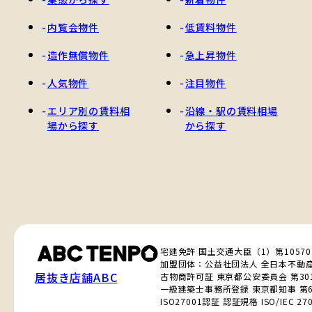
内覧会物件
低賃料物件
造作無償物件
急上昇物件
人気物件
注目物件
エリア別の賃料相
沿線・駅の賃料相場
場から探す
から探す
宅建免許 国土交通大臣（1）第1057
加盟団体：公益社団法人 全日本不動
居抜き店舗ABC
古物商許可証 東京都公安委員会 第3010
一級建築士事務所登録 東京都知事 第6
ISO27001認証 認証規格 ISO/IEC 270