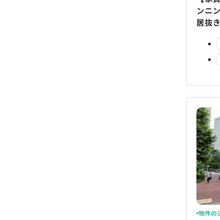
ンニ
居抜
物件の