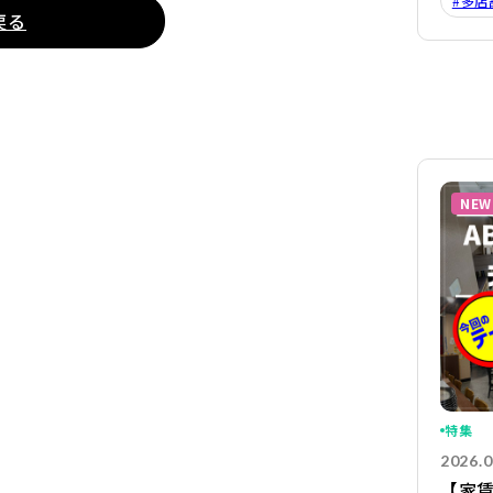
#多店
戻る
NEW
特集
2026.0
【家賃