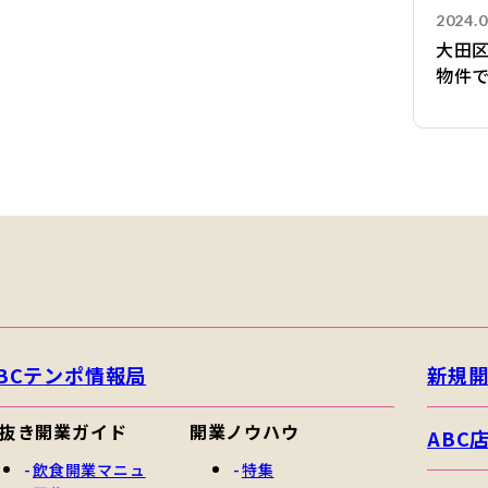
2024.0
大田
物件
BCテンポ情報局
新規
抜き開業ガイド
開業ノウハウ
ABC
飲食開業マニュ
特集