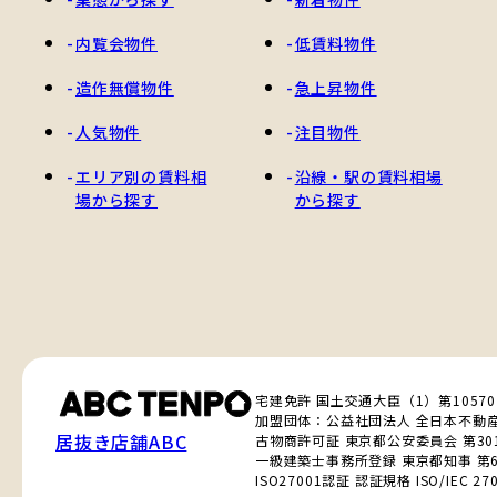
内覧会物件
低賃料物件
造作無償物件
急上昇物件
人気物件
注目物件
エリア別の賃料相
沿線・駅の賃料相場
場から探す
から探す
宅建免許 国土交通大臣（1）第1057
加盟団体：公益社団法人 全日本不動
居抜き店舗ABC
古物商許可証 東京都公安委員会 第3010
一級建築士事務所登録 東京都知事 第6
ISO27001認証 認証規格 ISO/IEC 270