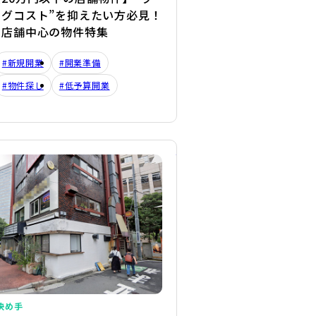
ングコスト”を抑えたい方必見！
き店舗中心の物件特集
#新規開業
#開業準備
#物件探し
#低予算開業
詳細を見る
決め手