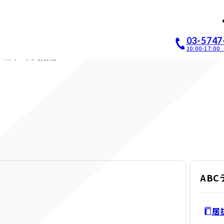
店開業｜居抜き店舗ABCホー
03-5747
10:00-17:
へのオープン前告知
AB
居