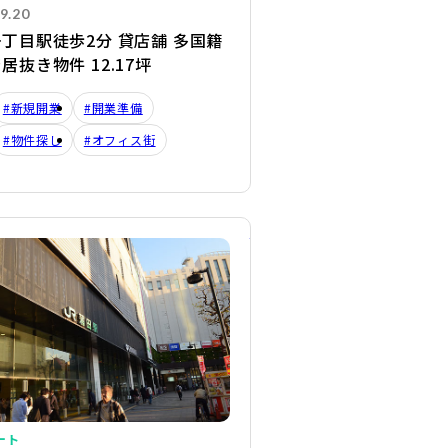
9.20
丁目駅徒歩2分 貸店舗 多国籍
居抜き物件 12.17坪
#新規開業
#開業準備
#物件探し
#オフィス街
詳細を見る
ート