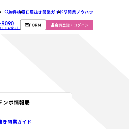
物件検索
居抜き開業ガイド
開業ノウハウ
ム
-9090
FORM
会員登録・ログイン
00 （土日祝除く）
Cテンポ情報局
抜き開業ガイド