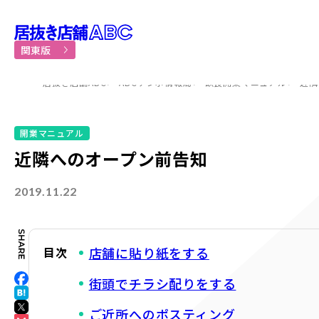
居抜き物件・貸店舗での飲食
関東版
居抜き店舗ABC
ABCテンポ情報局
飲食開業マニュアル
近隣
開業マニュアル
近隣へのオープン前告知
2019.11.22
目次
店舗に貼り紙をする
街頭でチラシ配りをする
ご近所へのポスティング