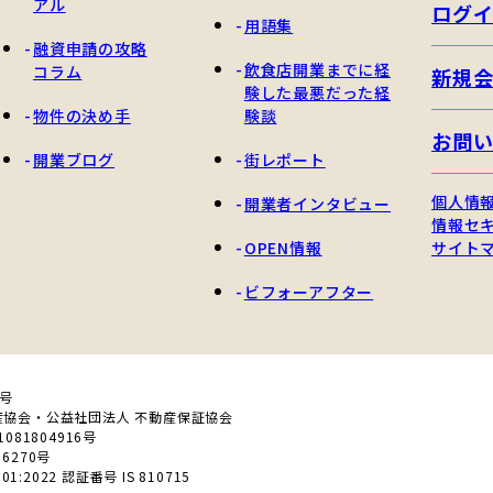
アル
ログ
用語集
融資申請の攻略
飲食店開業までに経
コラム
新規
験した最悪だった経
物件の決め手
験談
お問
開業ブログ
街レポート
個人情
開業者インタビュー
情報セ
OPEN情報
サイト
ビフォーアフター
0号
産協会・公益社団法人 不動産保証協会
81804916号
6270号
01:2022 認証番号 IS 810715