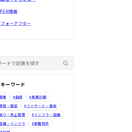
OPEN情報
ビフォーアフター
検索する
のキーワード
開業
#融資
#事業計画
開発・販促
#ファサード・看板
繰り・売上管理
#インフラ・設備
設備・インフラ
#新着物件