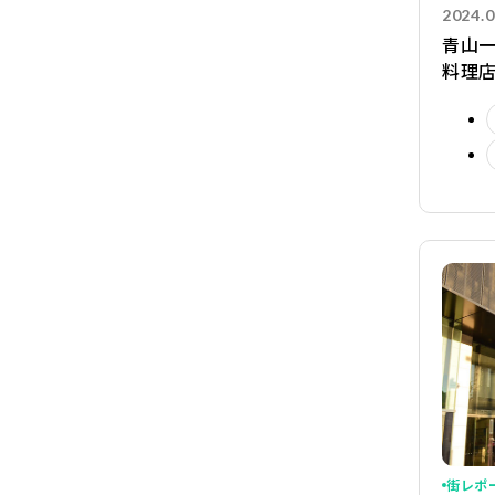
2024.0
青山一
料理店
街レポ