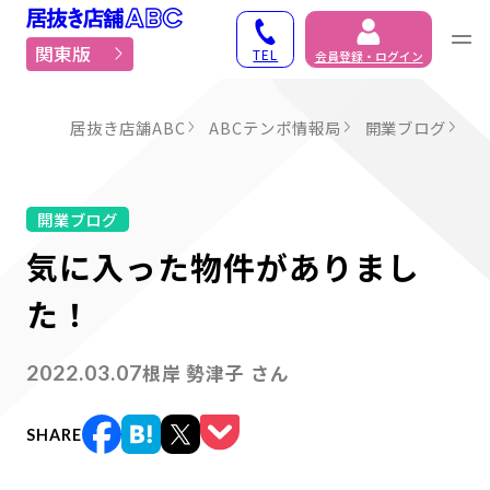
居抜き物件・貸店舗での
関東版
TEL
会員登録・ログイン
居抜き店舗ABC
ABCテンポ情報局
開業ブログ
気
開業ブログ
気に入った物件がありまし
た！
根岸 勢津子 さん
2022.03.07
SHARE