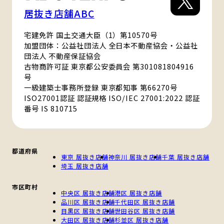
居抜き店舗ABC
宅建免許 国土交通大臣（1）第10570号
加盟団体：公益社団法人 全日本不動産協会・公益社
団法人 不動産保証協会
古物商許可証 東京都公安委員会 第301081804916
号
一級建築士事務所登録 東京都知事 第66270号
ISO27001認証 認証規格 ISO/IEC 27001:2022 認証
番号 IS 810715
都道府県
東京 居抜き店舗
神奈川 居抜き店舗
千葉 居抜き店舗
埼玉 居抜き店舗
市区町村
中央区 居抜き店舗
港区 居抜き店舗
品川区 居抜き店舗
千代田区 居抜き店舗
目黒区 居抜き店舗
世田谷区 居抜き店舗
大田区 居抜き店舗
杉並区 居抜き店舗