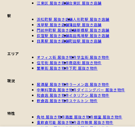
江東区 居抜き店舗
台東区 居抜き店舗
駅
浜松町駅 居抜き店舗
人形町駅 居抜き店舗
浅草駅 居抜き店舗
蒲田駅 居抜き店舗
門前仲町駅 居抜き店舗
新橋駅 居抜き店舗
荻窪駅 居抜き店舗
高田馬場駅 居抜き店舗
目黒駅 居抜き店舗
町田駅 居抜き店舗
エリア
オフィス街 居抜き物件
学生街 居抜き物件
住宅街 居抜き物件
商店街 居抜き物件
繁華街 居抜き物件
下町 居抜き物件
現況
居酒屋 居抜き物件
ラーメン店 居抜き物件
中華料理店 居抜き物件
ダイニングバー 居抜き物件
和食店 居抜き物件
イタリアン 居抜き物件
飲食店 居抜き物件
スケルトン 物件
特性
角地 居抜き物件
路面 居抜き物件
個室 居抜き物件
重飲食可能 居抜き物件
造作無償 居抜き物件
一棟貸し 居抜き物件
個人開業 居抜き物件
新規開業 居抜き物件