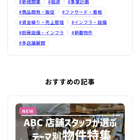
#新規開業
#融資
#事業計画
#商品開発・販促
#ファサード・看板
#資金繰り・売上管理
#インフラ・設備
#厨房設備・インフラ
#新着物件
#多店舗展開
おすすめの記事
詳細を見る
詳
NEW