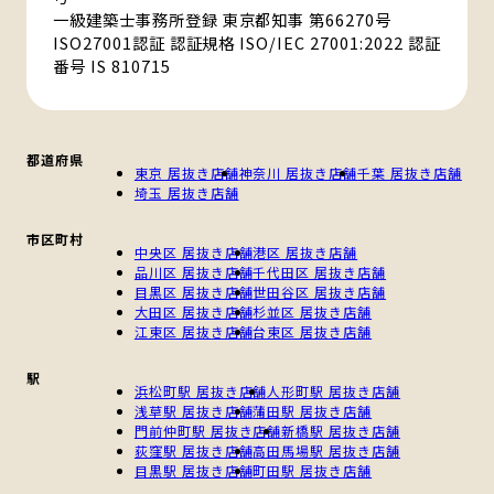
一級建築士事務所登録 東京都知事 第66270号
ISO27001認証 認証規格 ISO/IEC 27001:2022 認証
番号 IS 810715
都道府県
東京 居抜き店舗
神奈川 居抜き店舗
千葉 居抜き店舗
埼玉 居抜き店舗
市区町村
中央区 居抜き店舗
港区 居抜き店舗
品川区 居抜き店舗
千代田区 居抜き店舗
目黒区 居抜き店舗
世田谷区 居抜き店舗
大田区 居抜き店舗
杉並区 居抜き店舗
江東区 居抜き店舗
台東区 居抜き店舗
駅
浜松町駅 居抜き店舗
人形町駅 居抜き店舗
浅草駅 居抜き店舗
蒲田駅 居抜き店舗
門前仲町駅 居抜き店舗
新橋駅 居抜き店舗
荻窪駅 居抜き店舗
高田馬場駅 居抜き店舗
目黒駅 居抜き店舗
町田駅 居抜き店舗