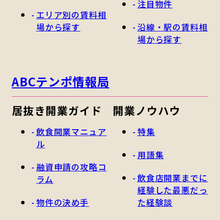
注目物件
エリア別の賃料相
場から探す
沿線・駅の賃料相
場から探す
ABCテンポ情報局
居抜き開業ガイド
開業ノウハウ
飲食開業マニュア
特集
ル
用語集
融資申請の攻略コ
飲食店開業までに
ラム
経験した最悪だっ
物件の決め手
た経験談