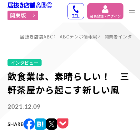
居抜き物件・貸店舗での
関東版
TEL
会員登録・ログイン
居抜き店舗ABC
ABCテンポ情報局
開業者インタビ
インタビュー
飲食業は、素晴らしい！ 三
軒茶屋から起こす新しい風
2021.12.09
SHARE