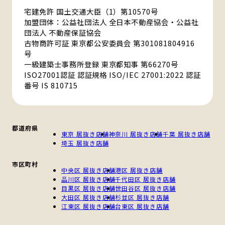
宅建免許 国土交通大臣（1）第10570号
加盟団体：公益社団法人 全日本不動産協会・公益社
団法人 不動産保証協会
古物商許可証 東京都公安委員会 第301081804916
号
一級建築士事務所登録 東京都知事 第66270号
ISO27001認証 認証規格 ISO/IEC 27001:2022 認証
番号 IS 810715
都道府県
東京 居抜き店舗
神奈川 居抜き店舗
千葉 居抜き店舗
埼玉 居抜き店舗
市区町村
中央区 居抜き店舗
港区 居抜き店舗
品川区 居抜き店舗
千代田区 居抜き店舗
目黒区 居抜き店舗
世田谷区 居抜き店舗
大田区 居抜き店舗
杉並区 居抜き店舗
江東区 居抜き店舗
台東区 居抜き店舗