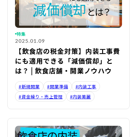
特集
2025.01.09
【飲食店の税金対策】内装工事費
にも適用できる「減価償却」と
は？ | 飲食店舗・開業ノウハウ
#新規開業
#開業準備
#内装工事
#資金繰り・売上管理
#内装美麗
詳