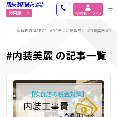
居抜き物件・貸店舗での
関東版
TEL
会員登録・ログイン
居抜き店舗ABC
ABCテンポ情報局
#内装美麗 の記
#内装美麗 の記事一覧
詳