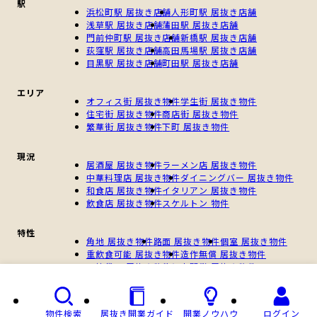
駅
浜松町駅 居抜き店舗
人形町駅 居抜き店舗
浅草駅 居抜き店舗
蒲田駅 居抜き店舗
門前仲町駅 居抜き店舗
新橋駅 居抜き店舗
荻窪駅 居抜き店舗
高田馬場駅 居抜き店舗
目黒駅 居抜き店舗
町田駅 居抜き店舗
エリア
オフィス街 居抜き物件
学生街 居抜き物件
住宅街 居抜き物件
商店街 居抜き物件
繁華街 居抜き物件
下町 居抜き物件
現況
居酒屋 居抜き物件
ラーメン店 居抜き物件
中華料理店 居抜き物件
ダイニングバー 居抜き物件
和食店 居抜き物件
イタリアン 居抜き物件
飲食店 居抜き物件
スケルトン 物件
特性
角地 居抜き物件
路面 居抜き物件
個室 居抜き物件
重飲食可能 居抜き物件
造作無償 居抜き物件
一棟貸し 居抜き物件
個人開業 居抜き物件
新規開業 居抜き物件
物件検索
居抜き開業ガイド
開業ノウハウ
ログイン