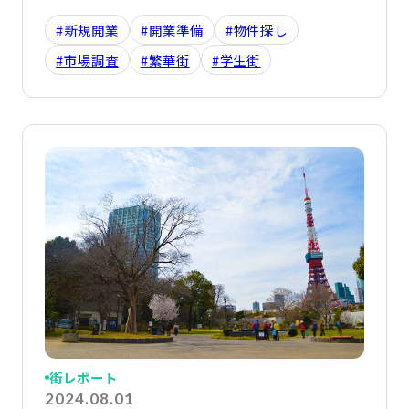
#新規開業
#開業準備
#物件探し
#市場調査
#繁華街
#学生街
詳
街レポート
2024.08.01