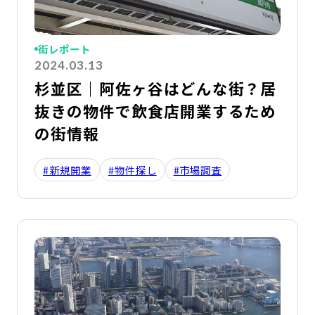
街レポート
2024.03.13
杉並区｜阿佐ヶ谷はどんな街？居
抜きの物件で飲食店開業するため
の街情報
#新規開業
#物件探し
#市場調査
詳