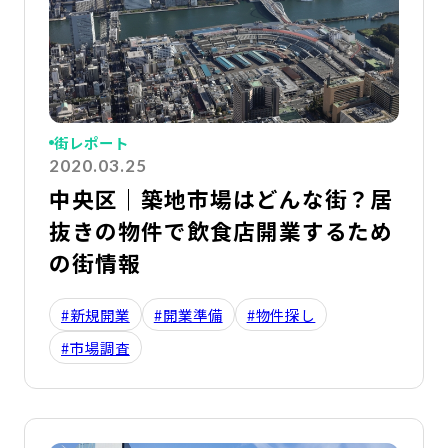
街レポート
2020.03.25
中央区｜築地市場はどんな街？居
抜きの物件で飲食店開業するため
の街情報
#新規開業
#開業準備
#物件探し
#市場調査
詳