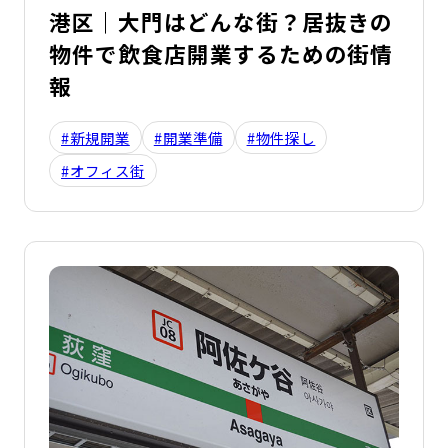
港区｜大門はどんな街？居抜きの
物件で飲食店開業するための街情
報
#新規開業
#開業準備
#物件探し
#オフィス街
詳