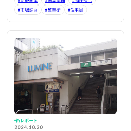
#新規開業
#開業準備
#物件探し
#市場調査
#繁華街
#住宅街
詳
街レポート
2024.10.20