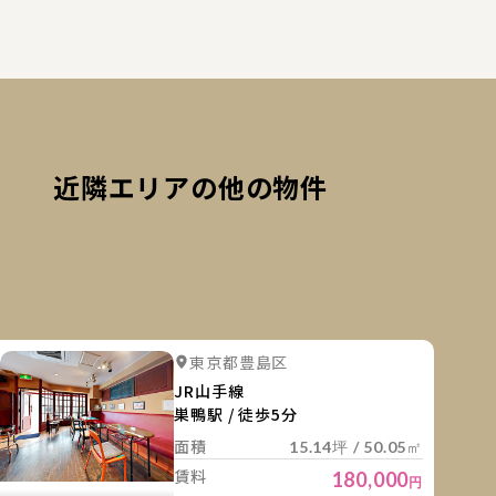
近隣エリアの他の物件
細を見る
詳細を
詳細を見る
詳細を見る
東京都豊島区
詳細を見る
詳細を見る
詳細を見
JR山手線
巣鴨駅 / 徒歩5分
面積
15.14坪 / 50.05㎡
賃料
180,000
円