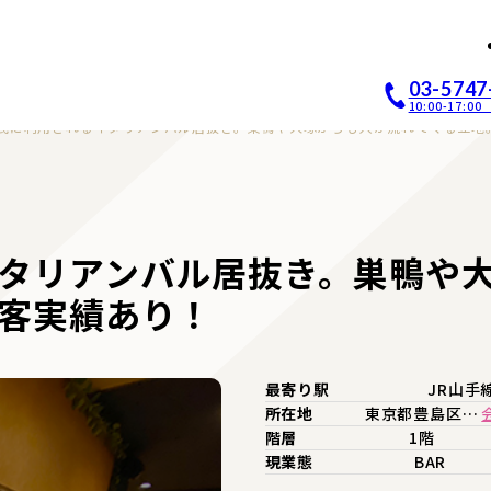
店開業｜居抜き店舗ABCホー
03-5747
10:00-17:
民に利用されるイタリアンバル居抜き。巣鴨や大塚からも人が流れてくる立地
タリアンバル居抜き。巣鴨や
客実績あり！
最寄り駅
JR山手
所在地
東京都豊島区…
階層
1階
現業態
BAR