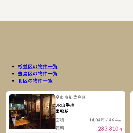
杉並区の物件一覧
豊島区の物件一覧
北区の物件一覧
詳
詳細を見る
東京都豊島区
詳細を見る
JR山手線
巣鴨駅
面積
14.04坪 / 46.4㎡
賃料
283,810
円