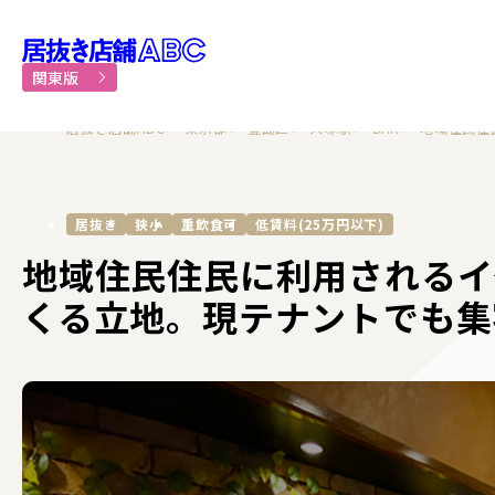
居抜き物件・貸店舗での飲食
関東版
居抜き店舗ABC
東京都
豊島区
大塚駅
BAR
地域住民住
居抜き
狭小
重飲食可
低賃料(25万円以下)
地域住民住民に利用されるイ
くる立地。現テナントでも集