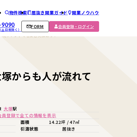
物件検索
居抜き開業ガイド
開業ノウハウ
ム
-9090
FORM
会員登録・ログイン
00 （土日祝除く）
。現テナントでも集客実績あり！
大塚からも人が流れて
線
大塚
駅
会員登録で全ての情報を表示
面積
14.22坪 / 47㎡
引渡状態
居抜き