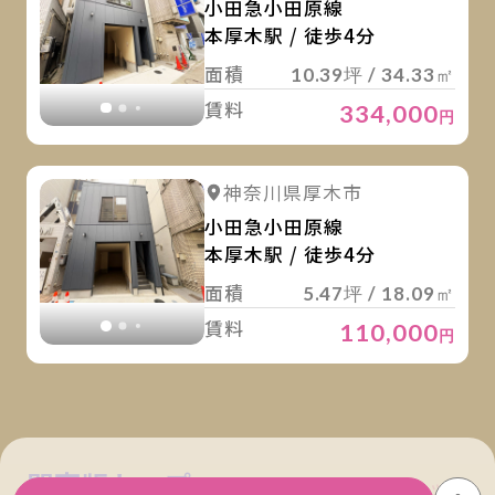
小田急小田原線
本厚木駅 / 徒歩4分
面積
10.39坪 / 34.33㎡
賃料
334,000
円
詳
詳細を見る
神奈川県厚木市
詳細を見る
小田急小田原線
本厚木駅 / 徒歩4分
面積
5.47坪 / 18.09㎡
賃料
110,000
円
関東版トップ
関西版トップ