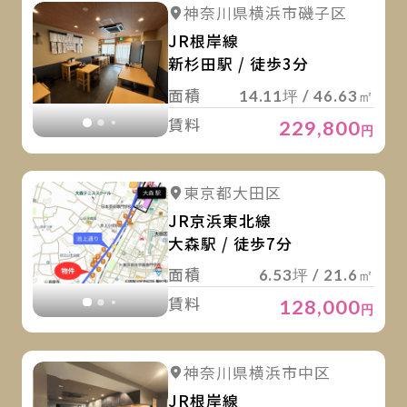
詳
詳細を見る
神奈川県横浜市磯子区
詳細を見る
JR根岸線
新杉田駅 / 徒歩3分
面積
14.11坪 / 46.63㎡
賃料
229,800
円
詳
詳細を見る
東京都大田区
詳細を見る
JR京浜東北線
大森駅 / 徒歩7分
面積
6.53坪 / 21.6㎡
賃料
128,000
円
詳
詳細を見る
神奈川県横浜市中区
詳細を見る
JR根岸線