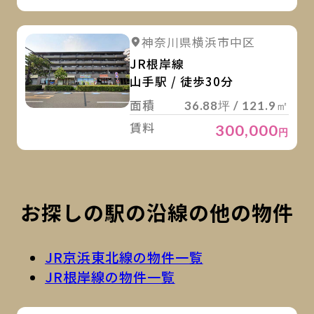
詳
詳細を見る
神奈川県横浜市中区
JR根岸線
山手駅 / 徒歩30分
面積
36.88坪 / 121.9㎡
賃料
300,000
円
お探しの駅の沿線の他の物件
JR京浜東北線の物件一覧
JR根岸線の物件一覧