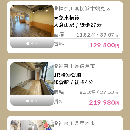
詳
詳細を見る
神奈川県横浜市鶴見区
詳細を見る
東急東横線
大倉山駅 / 徒歩27分
面積
11.82坪 / 39.07㎡
賃料
129,800
円
詳
詳細を見る
神奈川県鎌倉市
詳細を見る
JR横須賀線
鎌倉駅 / 徒歩4分
面積
8.33坪 / 27.53㎡
賃料
219,980
円
詳
詳細を見る
神奈川県厚木市
詳細を見る