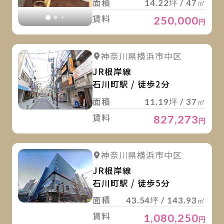
面積
14.22坪 / 47㎡
賃料
250,000
円
詳
詳細を見る
神奈川県横浜市中区
JR根岸線
石川町駅 / 徒歩2分
面積
11.19坪 / 37㎡
賃料
827,273
円
詳
詳細を見る
神奈川県横浜市中区
JR根岸線
石川町駅 / 徒歩5分
面積
43.54坪 / 143.93㎡
賃料
1,080,250
円