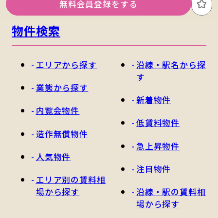
無料会員登録をする
お
物件検索
エリアから探す
沿線・駅名から探
す
業態から探す
新着物件
内覧会物件
低賃料物件
造作無償物件
急上昇物件
人気物件
注目物件
エリア別の賃料相
場から探す
沿線・駅の賃料相
場から探す