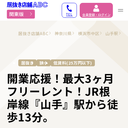
居抜き物件・貸店舗での
関東版
TEL
会員登録・ログイン
居抜き店舗ABC
神奈川県
横浜市中区
山手駅
居抜き
狭小
低賃料(25万円以下)
開業応援！最大3ヶ月
フリーレント！JR根
岸線『山手』駅から徒
歩13分。