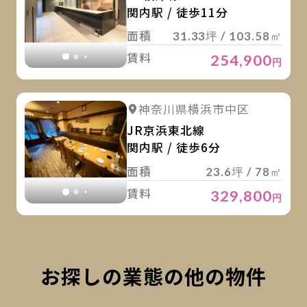
関内駅 / 徒歩11分
面積
31.33坪 / 103.58㎡
賃料
254,900
円
詳
詳細を見る
神奈川県横浜市中区
詳細を見る
JR京浜東北線
関内駅 / 徒歩6分
面積
23.6坪 / 78㎡
賃料
329,800
円
お探しの業態の他の物件