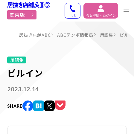
居抜き物件・貸店舗での
関東版
TEL
会員登録・ログイン
居抜き店舗ABC
ABCテンポ情報局
用語集
ビルイ
用語集
ビルイン
2023.12.14
SHARE