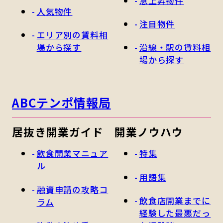
急上昇物件
人気物件
注目物件
エリア別の賃料相
場から探す
沿線・駅の賃料相
場から探す
ABCテンポ情報局
居抜き開業ガイド
開業ノウハウ
飲食開業マニュア
特集
ル
用語集
融資申請の攻略コ
飲食店開業までに
ラム
経験した最悪だっ