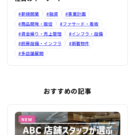
#新規開業
#融資
#事業計画
#商品開発・販促
#ファサード・看板
#資金繰り・売上管理
#インフラ・設備
#厨房設備・インフラ
#新着物件
#多店舗展開
おすすめの記事
詳細を見る
詳
NEW