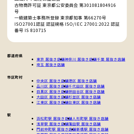
古物商許可証 東京都公安委員会 第301081804916
号
一級建築士事務所登録 東京都知事 第66270号
ISO27001認証 認証規格 ISO/IEC 27001:2022 認証
番号 IS 810715
都道府県
東京 居抜き店舗
神奈川 居抜き店舗
千葉 居抜き店舗
埼玉 居抜き店舗
市区町村
中央区 居抜き店舗
港区 居抜き店舗
品川区 居抜き店舗
千代田区 居抜き店舗
目黒区 居抜き店舗
世田谷区 居抜き店舗
大田区 居抜き店舗
杉並区 居抜き店舗
江東区 居抜き店舗
台東区 居抜き店舗
駅
浜松町駅 居抜き店舗
人形町駅 居抜き店舗
浅草駅 居抜き店舗
蒲田駅 居抜き店舗
門前仲町駅 居抜き店舗
新橋駅 居抜き店舗