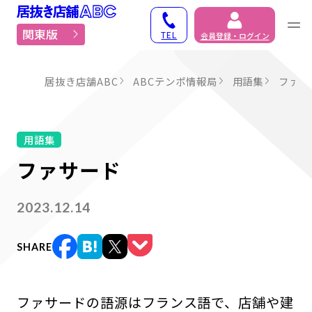
居抜き物件・貸店舗での
関東版
TEL
会員登録・ログイン
居抜き店舗ABC
ABCテンポ情報局
用語集
ファサ
用語集
ファサード
2023.12.14
SHARE
ファサードの語源はフランス語で、店舗や建