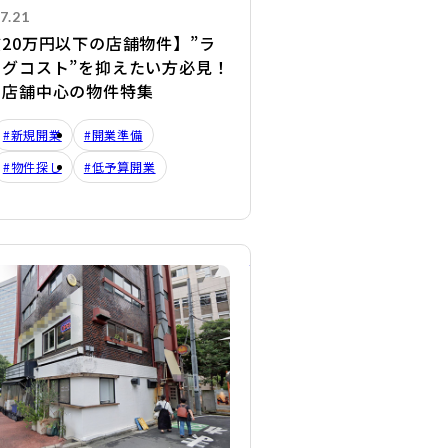
7.21
20万円以下の店舗物件】”ラ
ングコスト”を抑えたい方必見！
き店舗中心の物件特集
#新規開業
#開業準備
#物件探し
#低予算開業
詳細を見る