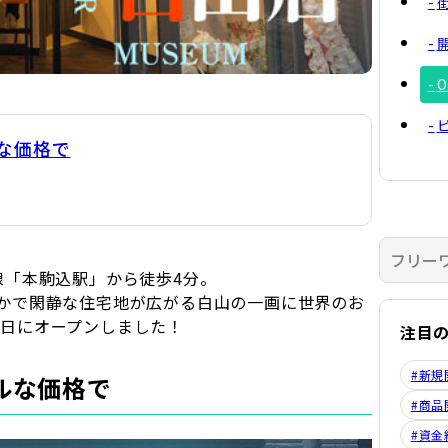
な価格で
線「本駒込駅」から徒歩4分。
かで閑静な住宅地が広がる白山の一画に世界のお
29日にオープンしました！
注目
#新規
ルな価格で
#商品
#資金