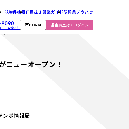
物件検索
居抜き開業ガイド
開業ノウハウ
ム
-9090
FORM
会員登録・ログイン
00 （土日祝除く）
プン！
』がニューオープン！
Cテンポ情報局