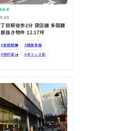
決め手
9.20
丁目駅徒歩2分 貸店舗 多国籍
居抜き物件 12.17坪
#新規開業
#開業準備
#物件探し
#オフィス街
詳細を見る