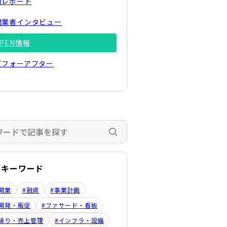
街レポート
開業者インタビュー
OPEN情報
ビフォーアフター
検索する
のキーワード
開業
#融資
#事業計画
開発・販促
#ファサード・看板
繰り・売上管理
#インフラ・設備