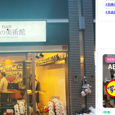
#厨房
#多店
NEW
特集