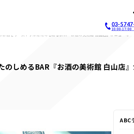
店開業｜居抜き店舗ABCホー
03-5747
10:00-17:
のお酒をリーズナブルにたのしめるBAR『お酒の美術館 白山店』がニューオー
たのしめるBAR『お酒の美術館 白山店
AB