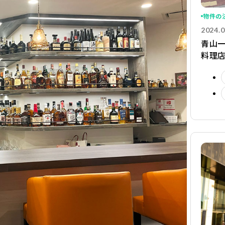
物件の
2024.0
青山一
料理店