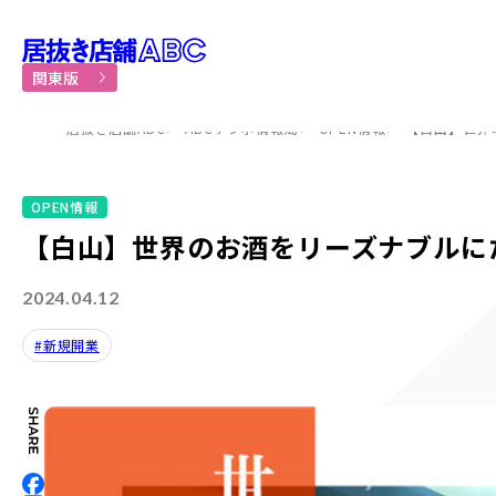
居抜き物件・貸店舗での飲食
関東版
居抜き店舗ABC
ABCテンポ情報局
OPEN情報
【白山】世界
OPEN情報
【白山】世界のお酒をリーズナブルに
2024.04.12
#新規開業