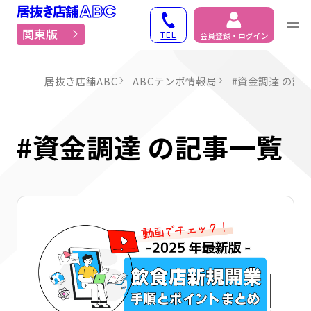
居抜き物件・貸店舗での
関東版
TEL
会員登録・ログイン
居抜き店舗ABC
ABCテンポ情報局
#資金調達 の記
#資金調達 の記事一覧
詳