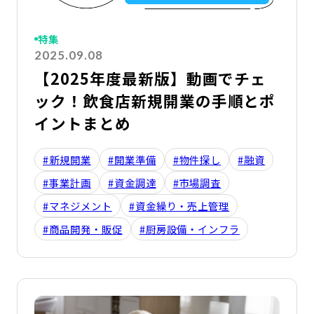
特集
2025.09.08
【2025年度最新版】動画でチェ
ック！飲食店新規開業の手順とポ
イントまとめ
#新規開業
#開業準備
#物件探し
#融資
#事業計画
#資金調達
#市場調査
#マネジメント
#資金繰り・売上管理
#商品開発・販促
#厨房設備・インフラ
詳