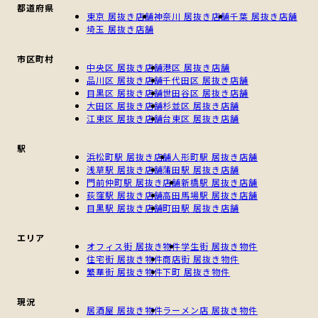
都道府県
東京 居抜き店舗
神奈川 居抜き店舗
千葉 居抜き店舗
埼玉 居抜き店舗
市区町村
中央区 居抜き店舗
港区 居抜き店舗
品川区 居抜き店舗
千代田区 居抜き店舗
目黒区 居抜き店舗
世田谷区 居抜き店舗
大田区 居抜き店舗
杉並区 居抜き店舗
江東区 居抜き店舗
台東区 居抜き店舗
駅
浜松町駅 居抜き店舗
人形町駅 居抜き店舗
浅草駅 居抜き店舗
蒲田駅 居抜き店舗
門前仲町駅 居抜き店舗
新橋駅 居抜き店舗
荻窪駅 居抜き店舗
高田馬場駅 居抜き店舗
目黒駅 居抜き店舗
町田駅 居抜き店舗
エリア
オフィス街 居抜き物件
学生街 居抜き物件
住宅街 居抜き物件
商店街 居抜き物件
繁華街 居抜き物件
下町 居抜き物件
現況
居酒屋 居抜き物件
ラーメン店 居抜き物件