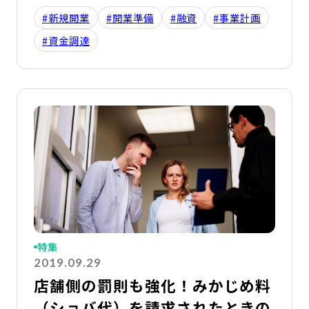
#新規開業
#開業準備
#融資
#事業計画
#資金調達
詳
特集
2019.09.29
店舗側の罰則も強化！みかじめ料
（ショバ代）を請求されたときの